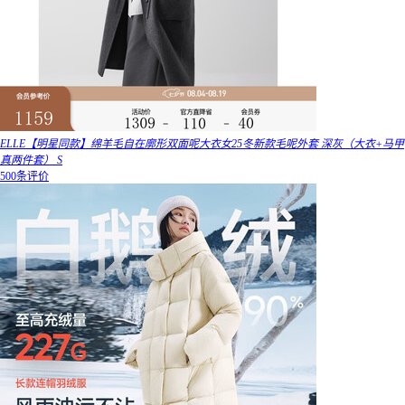
ELLE【明星同款】绵羊毛自在廓形双面呢大衣女25冬新款毛呢外套 深灰（大衣+马甲
真两件套） S
500条评价