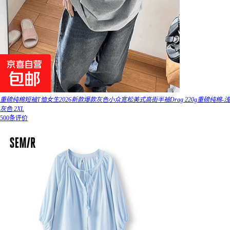
重磅纯棉短袖T恤女生2026新款爆款灰色小众宽松美式高街半袖Drag 220g重磅纯棉-浅
灰色 2XL
500条评价