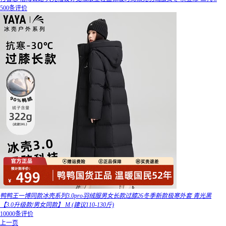
500条评价
鸭鸭王一博同款冰壳系列3.0pro羽绒服男女长款过膝26冬季新款极寒外套 青光黑
【3.0升级款/男女同款】 M (建议110-130斤)
10000条评价
上一页