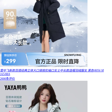
雪中飞新款百搭经典立体大口袋按扣袖口女士中长款连帽羽绒服女 黑色|8056 M
165/88A
2000条评价