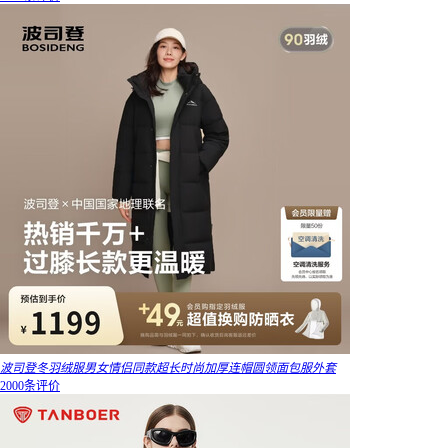
波司登冬羽绒服男女情侣同款超长时尚加厚连帽圆领面包服外套
2000条评价