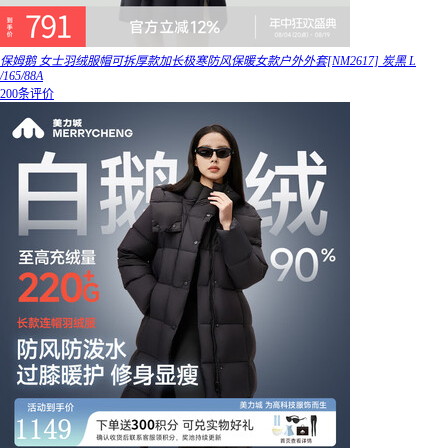
保姆鹅 女士羽绒服帽可拆厚款加长极寒防风保暖女款户外外套[NM2617] 炭黑 L
/165/88A
200条评价