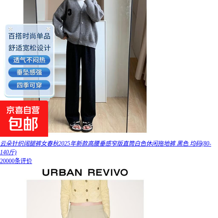
云朵针织阔腿裤女春秋2025年新款高腰垂感窄版直筒白色休闲拖地裤 黑色 均码(80-
140斤)
20000条评价