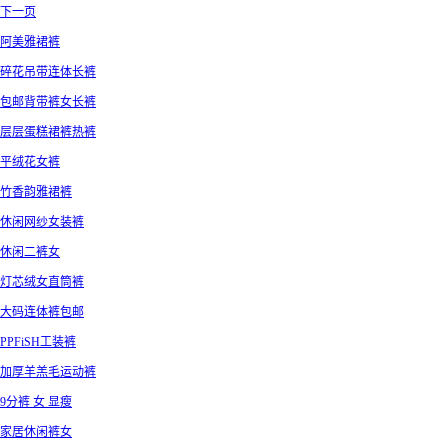
下一页
阿美雅裙裤
碎花吊带连体长裤
包邮背带裤女长裤
层层蛋糕裙裤热裤
平绒花女裤
竹香韵雅裙裤
休闲网纱女装裤
休闲二裤女
灯芯绒女直筒裤
大码连体裤包邮
PPFiSH工装裤
加厚羊羔毛运动裤
9分裤 女 显瘦
家居休闲裤女