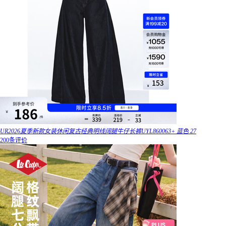
UR2026夏季新款女装休闲复古经典明线阔腿牛仔长裤UYL860063+ 蓝色 27
200条评价