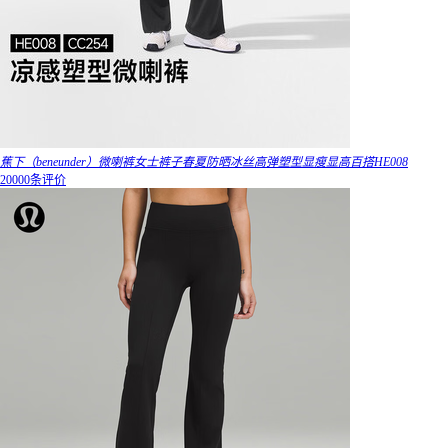
蕉下（beneunder）微喇裤女士裤子春夏防晒冰丝高弹塑型显瘦显高百搭HE008
20000条评价