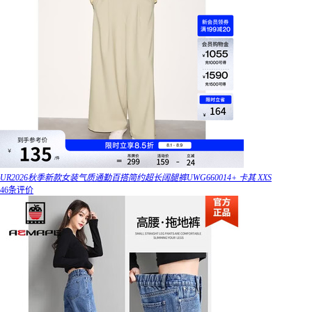
UR2026秋季新款女装气质通勤百搭简约超长阔腿裤UWG660014+ 卡其 XXS
46条评价