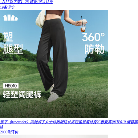
【157以下穿】 28 建议105-115斤
19条评价
蕉下（beneunder）阔腿裤子女士休闲舒适长裤轻盈显瘦修身26春夏高弹HE010 漫暮黑
M
2000条评价