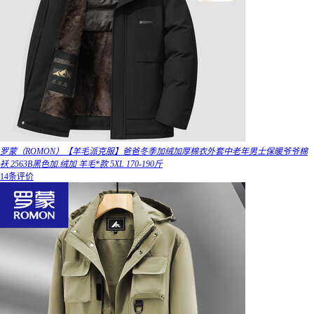
罗蒙（ROMON）【羊毛派克服】爸爸冬季加绒加厚棉衣外套中老年男士保暖爷爷棉
袄 2563B黑色加.绒加 羊毛*款 5XL 170-190斤
14条评价