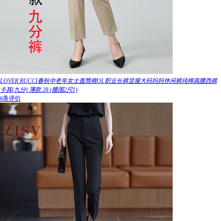
LOVER RUCCI春秋中老年女士直筒裤OL职业长裤显瘦大码妈妈休闲裤纯棉高腰西裤
卡其(九分) 薄款 28 (腰围2尺1)
6条评价