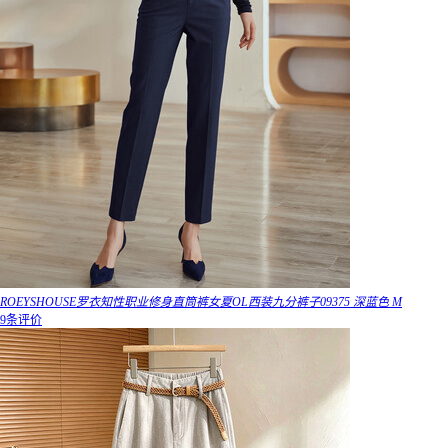
ROEYSHOUSE罗衣知性职业修身直筒裤女夏OL西装九分裤子09375 深蓝色 M
9条评价