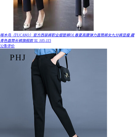
啄木鸟（TUCANO）官方西装裤职业烟管裤OL春夏高腰弹力直筒裤女九分裤显瘦 藏
青色直筒长裤旗舰款 XL 105-115
32条评价