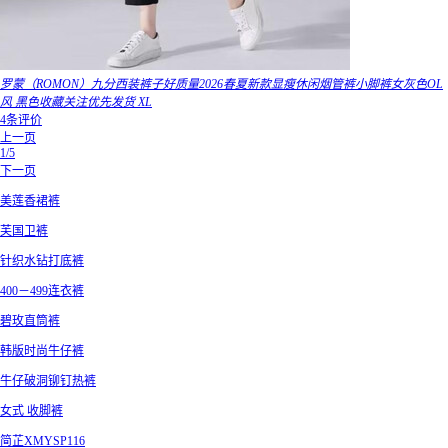
罗蒙（ROMON）九分西装裤子好质量2026春夏新款显瘦休闲烟管裤小脚裤女灰色OL
风 黑色收藏关注优先发货 XL
4条评价
上一页
1/5
下一页
美莲香裙裤
芙国卫裤
针织水钻打底裤
400－499连衣裤
碧玫直筒裤
韩版时尚牛仔裤
牛仔破洞铆钉热裤
女式 收脚裤
简芷XMYSP116