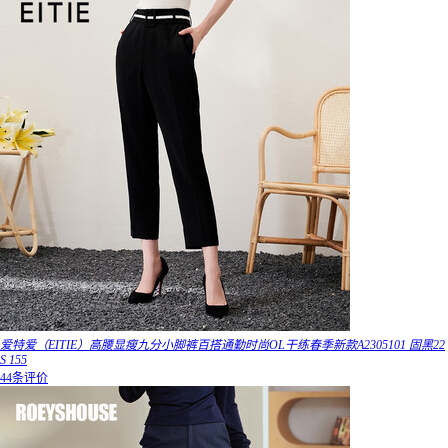
爱特爱（EITIE）高腰显瘦九分小脚裤百搭通勤时尚OL干练春季新款A2305101 固黑22
S 155
44条评价