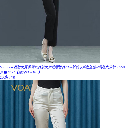
Sorrynam西裤女夏季薄款裤淑女知性烟管裤2026新款卡其色坠感ol风格九分裤 2221#
黑色 M 27【建议90-100斤】
200条评价