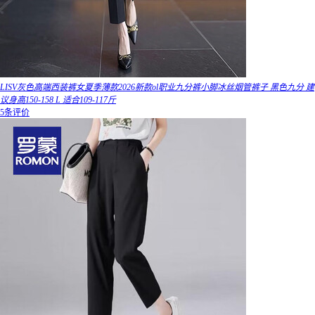
LISV灰色高端西装裤女夏季薄款2026新款ol职业九分裤小脚冰丝烟管裤子 黑色九分 建
议身高150-158 L 适合109-117斤
5条评价