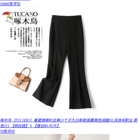
10000条评价
啄木鸟（TUCANO）春夏微喇叭女裤小个子九分新款高腰黑色阔腿OL风休闲职业 黑
色311 【侧拉链】 S 【建议80-95斤】
59条评价