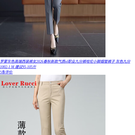
罗蒙灰色高端西装裤女2026春秋新款气质ol职业九分裤哈伦小脚烟管裤子 灰色九分
1002-1 M 建议95-105斤
5条评价