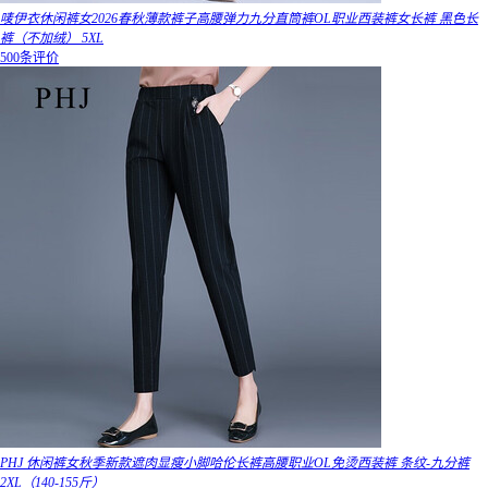
唛伊衣休闲裤女2026春秋薄款裤子高腰弹力九分直筒裤OL职业西装裤女长裤 黑色长
裤（不加绒） 5XL
500条评价
PHJ 休闲裤女秋季新款遮肉显瘦小脚哈伦长裤高腰职业OL免烫西装裤 条纹-九分裤
2XL（140-155斤）