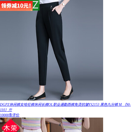
DGPZ休闲裤女哈伦裤休闲长裤OL职业通勤西裤免烫抗皱YS2153 黑色九分裤 M （90-
110）斤
10000条评价