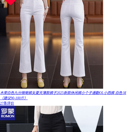
木荣白色九分微喇裤女夏天薄款裤子2025新款休闲裤小个子通勤OL小西裤 白色 M
（建议90-100斤）
27条评价