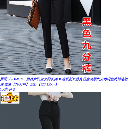
罗蒙（ROMON）西裤女职业小脚长裤OL春秋新款修身显瘦高腰九分休闲直筒铅笔裤
薄 黑色【九/分裤】 2XL 【128-135斤】
100条评价