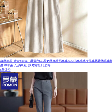
塔驰密司（touchmiss）藏青色OL风女装直筒亚麻裤2026汉麻凉感八分裤夏季休闲裤新
款 麻本色-九分裤 XL 29 推荐115-125斤
6条评价