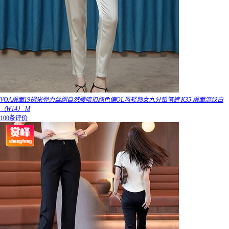
VOA缎面19姆米弹力丝绸自然腰暗扣纯色偏OL风轻熟女九分铅笔裤 K35 缎面流纹白
（W14） M
100条评价