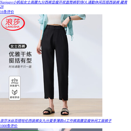
Navigare小帆船女士高腰九分西裤显瘦开衩直筒裤职场OL通勤休闲百搭西装裤 藏青
28
16条评价
浪莎冰丝百搭哈伦西装裤女九分夏季薄款ol工作裤高腰显瘦休闲工装裤子
1000条评价