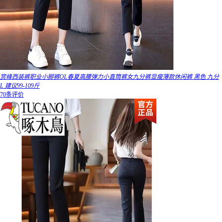
赏峰西装裤职业小脚裤OL春夏高腰弹力小直筒裤女九分裤显瘦薄款休闲裤 黑色 九分
L 建议99-109斤
70条评价