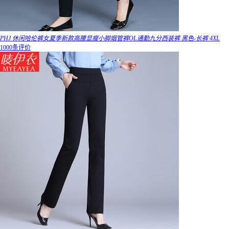
PHJ 休闲哈伦裤女夏季新款高腰显瘦小脚烟管裤OL通勤九分西装裤 黑色-长裤 4XL
1000条评价