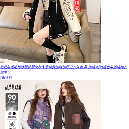
初径羊羔毛棒球服棉服女秋冬季新款加绒加厚卫衣外套 黑 加绒 时尚撞色羊羔绒棉衣
加厚 S
7条评价