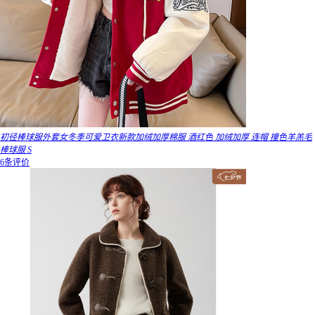
初径棒球服外套女冬季可爱卫衣新款加绒加厚棉服 酒红色 加绒加厚 连帽 撞色羊羔毛
棒球服 S
6条评价