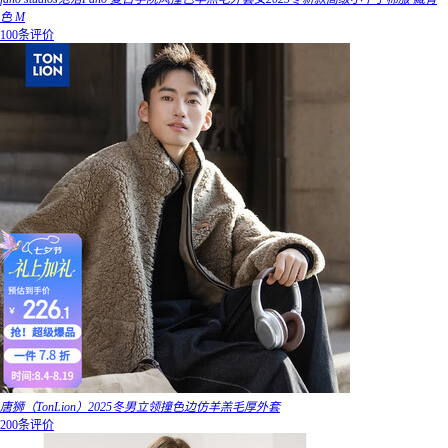
色 M
100条评价
唐狮（TonLion）2025冬男立领撞色边仿羊羔毛厚外套
200条评价