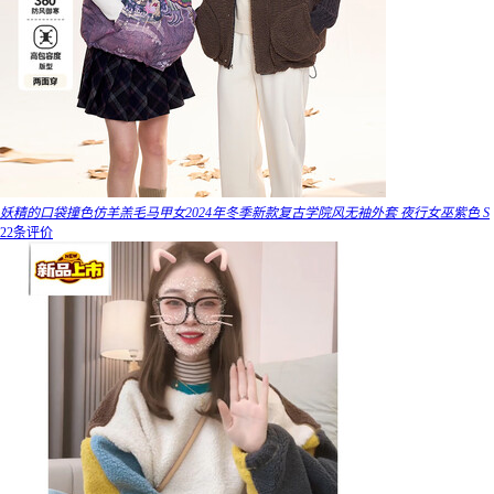
妖精的口袋撞色仿羊羔毛马甲女2024年冬季新款复古学院风无袖外套 夜行女巫紫色 S
22条评价