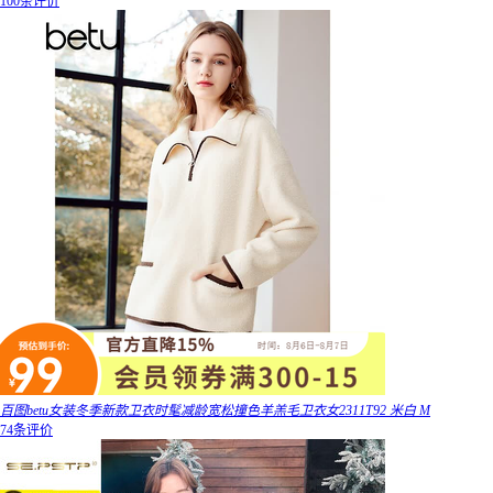
100条评价
百图betu女装冬季新款卫衣时髦减龄宽松撞色羊羔毛卫衣女2311T92 米白 M
74条评价