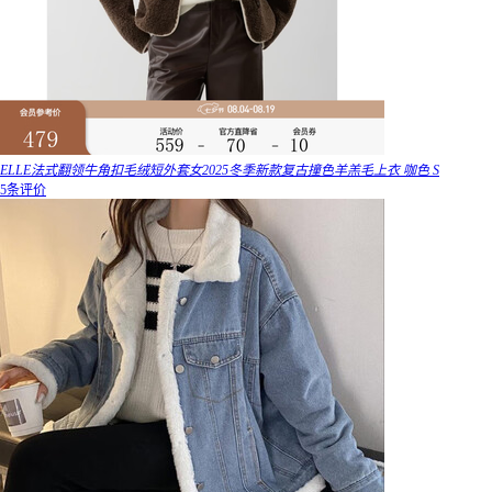
ELLE法式翻领牛角扣毛绒短外套女2025冬季新款复古撞色羊羔毛上衣 咖色 S
5条评价