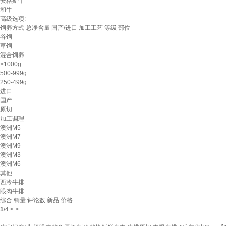
安格斯牛
和牛
高级选项:
饲养方式
总净含量
国产/进口
加工工艺
等级
部位
谷饲
草饲
混合饲养
≥1000g
500-999g
250-499g
进口
国产
原切
加工调理
澳洲M5
澳洲M7
澳洲M9
澳洲M3
澳洲M6
其他
西冷牛排
眼肉牛排
综合
销量
评论数
新品
价格
1
/
4
<
>