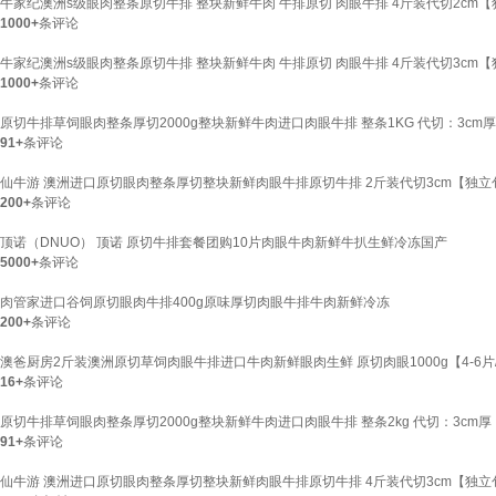
牛家纪澳洲s级眼肉整条原切牛排 整块新鲜牛肉 牛排原切 肉眼牛排 4斤装代切2cm
1000+
条评论
牛家纪澳洲s级眼肉整条原切牛排 整块新鲜牛肉 牛排原切 肉眼牛排 4斤装代切3cm
1000+
条评论
原切牛排草饲眼肉整条厚切2000g整块新鲜牛肉进口肉眼牛排 整条1KG 代切：3cm厚
91+
条评论
仙牛游 澳洲进口原切眼肉整条厚切整块新鲜肉眼牛排原切牛排 2斤装代切3cm【独立
200+
条评论
顶诺（DNUO） 顶诺 原切牛排套餐团购10片肉眼牛肉新鲜牛扒生鲜冷冻国产
5000+
条评论
肉管家进口谷饲原切眼肉牛排400g原味厚切肉眼牛排牛肉新鲜冷冻
200+
条评论
澳爸厨房2斤装澳洲原切草饲肉眼牛排进口牛肉新鲜眼肉生鲜 原切肉眼1000g【4-6片/
16+
条评论
原切牛排草饲眼肉整条厚切2000g整块新鲜牛肉进口肉眼牛排 整条2kg 代切：3cm厚
91+
条评论
仙牛游 澳洲进口原切眼肉整条厚切整块新鲜肉眼牛排原切牛排 4斤装代切3cm【独立