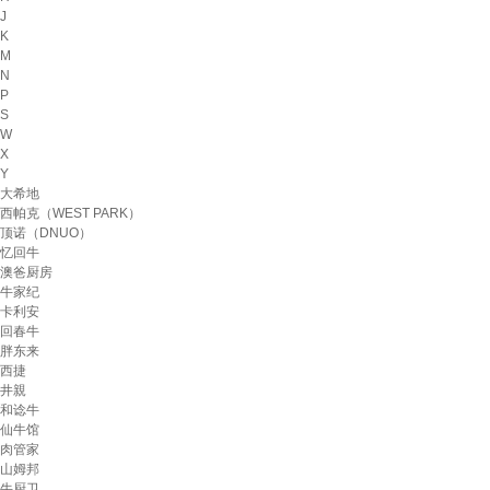
J
K
M
N
P
S
W
X
Y
大希地
西帕克（WEST PARK）
顶诺（DNUO）
忆回牛
澳爸厨房
牛家纪
卡利安
回春牛
胖东来
西捷
井親
和谂牛
仙牛馆
肉管家
山姆邦
牛厨卫