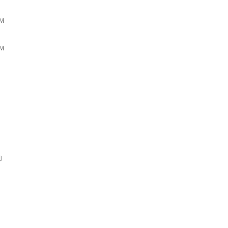
M
M
切