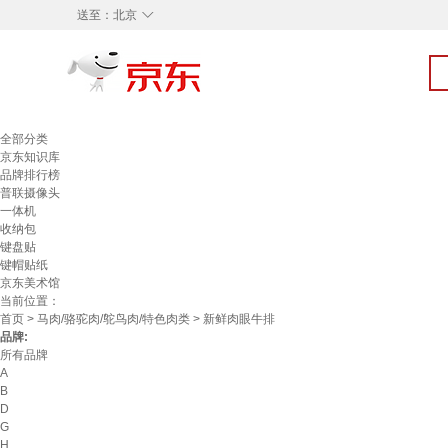
◇
送至：
北京
全部分类
京东知识库
品牌排行榜
普联摄像头
一体机
收纳包
键盘贴
键帽贴纸
京东美术馆
当前位置：
首页
>
马肉/骆驼肉/鸵鸟肉/特色肉类
> 新鲜肉眼牛排
品牌:
所有品牌
A
B
D
G
H