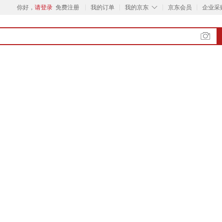
◇
你好，
请登录
免费注册
我的订单
我的京东
京东会员
企业采