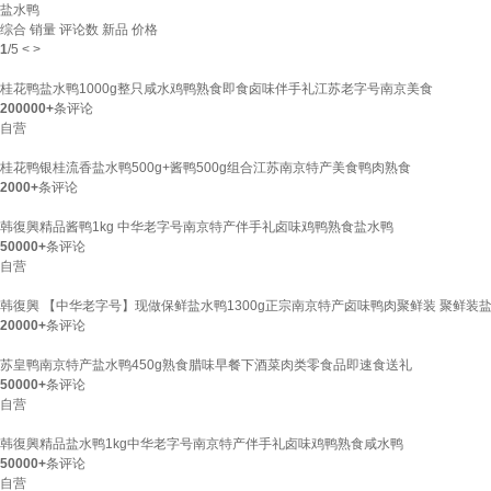
盐水鸭
综合
销量
评论数
新品
价格
1
/
5
<
>
桂花鸭盐水鸭1000g整只咸水鸡鸭熟食即食卤味伴手礼江苏老字号南京美食
200000+
条评论
自营
桂花鸭银桂流香盐水鸭500g+酱鸭500g组合江苏南京特产美食鸭肉熟食
2000+
条评论
韩復興精品酱鸭1kg 中华老字号南京特产伴手礼卤味鸡鸭熟食盐水鸭
50000+
条评论
自营
韩復興 【中华老字号】现做保鲜盐水鸭1300g正宗南京特产卤味鸭肉聚鲜装 聚鲜装盐水
20000+
条评论
苏皇鸭南京特产盐水鸭450g熟食腊味早餐下酒菜肉类零食品即速食送礼
50000+
条评论
自营
韩復興精品盐水鸭1kg中华老字号南京特产伴手礼卤味鸡鸭熟食咸水鸭
50000+
条评论
自营