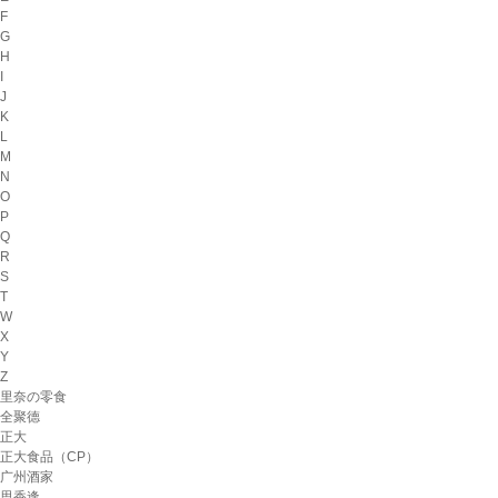
F
G
H
I
J
K
L
M
N
O
P
Q
R
S
T
W
X
Y
Z
里奈の零食
全聚德
正大
正大食品（CP）
广州酒家
思香逢