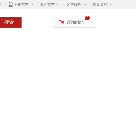
◇
◇
◇
◇
购
手机京东
关注京东
客户服务
网站导航
0
搜索
我的购物车
>