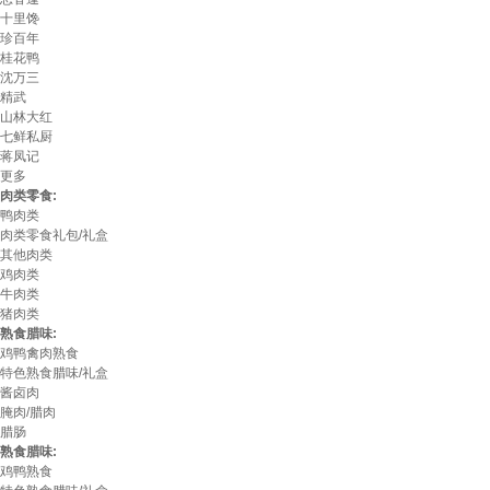
十里馋
珍百年
桂花鸭
沈万三
精武
山林大红
七鲜私厨
蒋凤记
更多
肉类零食:
鸭肉类
肉类零食礼包/礼盒
其他肉类
鸡肉类
牛肉类
猪肉类
熟食腊味:
鸡鸭禽肉熟食
特色熟食腊味/礼盒
酱卤肉
腌肉/腊肉
腊肠
熟食腊味:
鸡鸭熟食