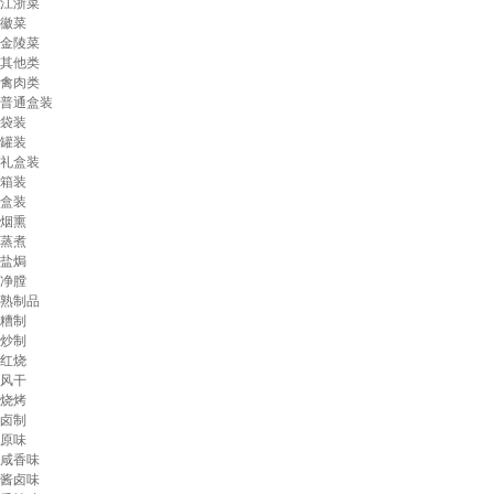
江浙菜
徽菜
金陵菜
其他类
禽肉类
普通盒装
袋装
罐装
礼盒装
箱装
盒装
烟熏
蒸煮
盐焗
净膛
熟制品
糟制
炒制
红烧
风干
烧烤
卤制
原味
咸香味
酱卤味