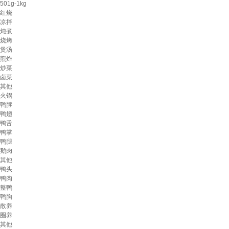
501g-1kg
红烧
凉拌
炖煮
烧烤
煲汤
煎炸
炒菜
卤菜
其他
火锅
鸭脖
鸭翅
鸭舌
鸭掌
鸭腿
鹅肉
其他
鸭头
鸭肉
整鸭
鸭胸
散养
圈养
其他