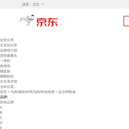
◇
送至：
北京
全部分类
京东知识库
品牌排行榜
普联摄像头
一体机
收纳包
键盘贴
键帽贴纸
京东美术馆
当前位置：
首页
>
马肉/骆驼肉/鸵鸟肉/特色肉类
> 盐水鸭熟食
品牌:
所有品牌
A
B
C
D
E