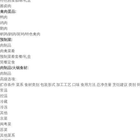
特色熟食腊味/礼盒
酱卤肉
禽肉蛋品:
鸭肉
鸡肉
鹅肉
鹌鹑/鹧鸪/斑鸠/特色禽肉
预制菜:
肉制品
肉禽菜肴
预制菜肴套餐/礼盒
简餐定食
肉制品/火锅食材:
肉制品
高级选项:
贮存条件
菜系
食材类别
包装形式
加工工艺
口味
食用方法
总净含量
烹饪建议
类别
常温
控温
冷藏
冷冻
其他
京菜
闽粤菜
苏菜
其他菜系