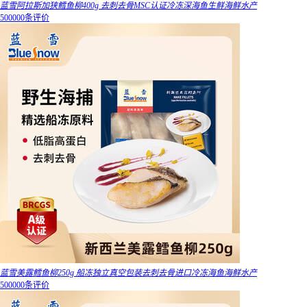
蓝雪阿拉斯加狭鳕鱼柳400g 去刺去骨MSC认证冷冻深海鱼生鲜海鲜水产
500000条评价
蓝雪美露鳕鱼柳250g 船冻独立真空包装去刺去骨进口冷冻海鱼海鲜水产
500000条评价