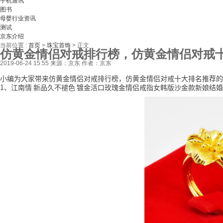
手机通讯
图书
母婴行业资讯
测试
京东介绍
当前位置 :
首页
>
珠宝首饰
>
正文
仿黄金情侣对戒排行榜，仿黄金情侣对戒
2019-06-24 15:55
来源：京东
作者：京东
小编为大家带来仿黄金情侣对戒排行榜，仿黄金情侣对戒十大排名推荐的
1、江南情 新品久不褪色 镀金活口玫瑰金情侣戒指女韩版沙金款新娘结婚仿黄