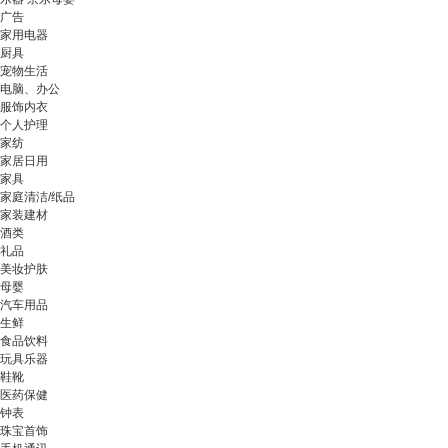
广告
家用电器
厨具
宠物生活
电脑、办公
服饰内衣
个人护理
家纺
家居日用
家具
家庭清洁/纸品
家装建材
酒类
礼品
美妆护肤
母婴
汽车用品
生鲜
食品饮料
玩具乐器
鞋靴
医药保健
钟表
珠宝首饰