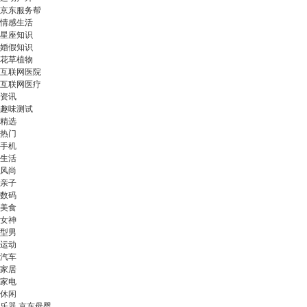
京东服务帮
情感生活
星座知识
婚假知识
花草植物
互联网医院
互联网医疗
资讯
趣味测试
精选
热门
手机
生活
风尚
亲子
数码
美食
女神
型男
运动
汽车
家居
家电
休闲
乐器 京东母婴