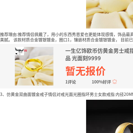
推荐理由:推荐情侣佩戴了，用小的东西秀恩爱也更能体现感情，饰品最
美腻。
该款材质合金镀银镀金，圈口1，镶嵌材质合金镀银镀金，
目前已
一生亿饰欧币仿黄金男士戒
品 光面刻9999
暂无报价
1评论
100%好评
3、仿黄金双曲面镀金戒子情侣对戒光面光圈指环男士女款戒指 内径20M