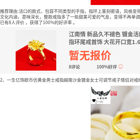
推荐理由:活口的款式，包容不同类型的手指，指环上篆刻密语，风格变
文化内涵，意味深长，整款戒指多了一些甜美可爱的气息，变得不再单调
已有8人评价
，获得了100%的好评率
。
江南情 新品久不褪色 镀金
指环尾戒首饰 大花开口宽1.6
暂无报价
8评论
100%好评
2、一生亿饰欧币仿黄金男士戒指越南沙金镀金女士可调节戒子情侣对戒结婚