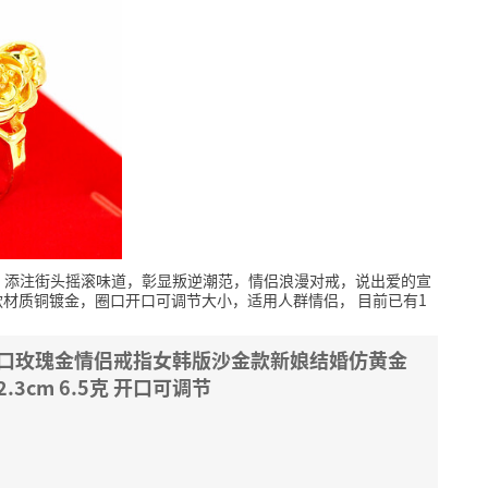
，添注街头摇滚味道，彰显叛逆潮范，情侣浪漫对戒，说出爱的宣
款材质铜镀金，圈口开口可调节大小，适用人群情侣，
目前已有1
活口玫瑰金情侣戒指女韩版沙金款新娘结婚仿黄金
3cm 6.5克 开口可调节