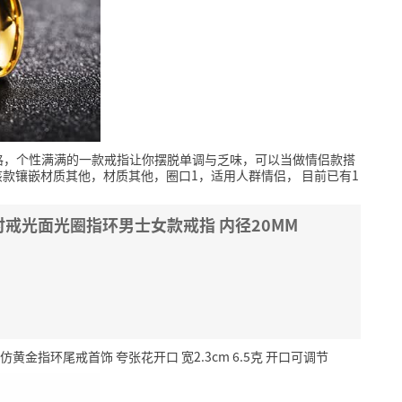
格，个性满满的一款戒指让你摆脱单调与乏味，可以当做情侣款搭
该款镶嵌材质其他，材质其他，圈口1，适用人群情侣，
目前已有1
戒光面光圈指环男士女款戒指 内径20MM
金指环尾戒首饰 夸张花开口 宽2.3cm 6.5克 开口可调节