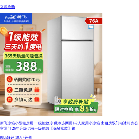
立即抢购
新飞冰箱小型租房用 一级能效冷 藏冷冻两用1-2人家用小冰箱 出租房双门电冰箱办公
室两门 26年升级 76A一级能效【保鲜盒款】银
98%好评
10万+评价