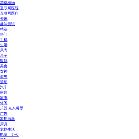
花草植物
互联网医院
互联网医疗
资讯
趣味测试
精选
热门
手机
生活
风尚
亲子
数码
美食
女神
型男
运动
汽车
家居
家电
休闲
乐器 京东母婴
广告
家用电器
厨具
宠物生活
电脑、办公