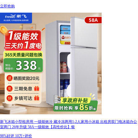
立即抢购
新飞冰箱小型租房用 一级能效冷 藏冷冻两用1-2人家用小冰箱 出租房双门电冰箱办公
室两门 26年升级 58A一级能效【高性价比】银
98%好评
10万+评价