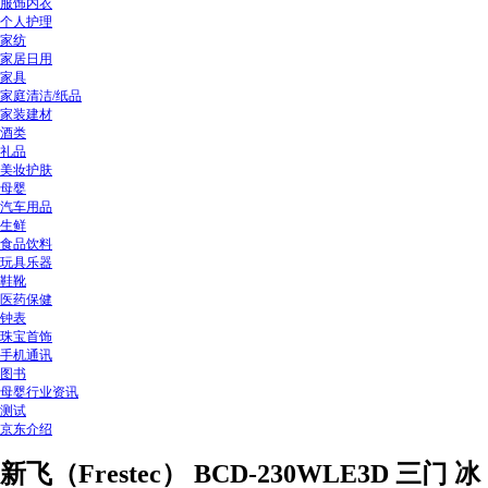
服饰内衣
个人护理
家纺
家居日用
家具
家庭清洁/纸品
家装建材
酒类
礼品
美妆护肤
母婴
汽车用品
生鲜
食品饮料
玩具乐器
鞋靴
医药保健
钟表
珠宝首饰
手机通讯
图书
母婴行业资讯
测试
京东介绍
新飞（Frestec） BCD-230WLE3D 三门 冰