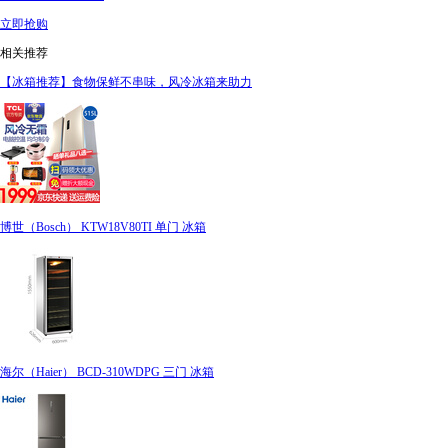
立即抢购
相关推荐
【冰箱推荐】食物保鲜不串味，风冷冰箱来助力
博世（Bosch） KTW18V80TI 单门 冰箱
海尔（Haier） BCD-310WDPG 三门 冰箱