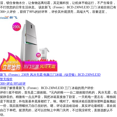
湿，锁住食物水分，让食物远离结霜，其定频科技，让机体平稳运行，不产生噪音，
不打扰您的日常生活休息。
该款新飞（Frestec） BCD-230WLE3D 三门 冰箱目前已有
300+人评价
，获得了99%的好评率
，评价其外观漂亮，高端大气，容量适宜
。
新飞（Frestec）230升 风冷无霜 电脑三门冰箱（钛空银）BCD-230WLE3D
暂无报价
300+评论
99%好评
详细了解查看新飞（Frestec） BCD-230WLE3D 三门 冰箱的用户评价:
评价1:挺不错的，首先是二级效能。*元内的唯一一台二级效能功耗的，风冷无霜，也
挺静音的。稍微有一点点声音，我把冰箱直接放了卧室，一天耗电一度左右，唯独就
是下雨送货，外包装基本底座都烂了。唉。哦对了。唯独冰箱后面那块塑料盖板翘起
一些，我后面用螺丝刀自己扭好的。嗯，评论该说啥说啥，真实评论最精彩，喜欢就
自己下单吧。挺漂亮的，还可以控制上中两门关闭，不过我没研究，直接选默认不
动。