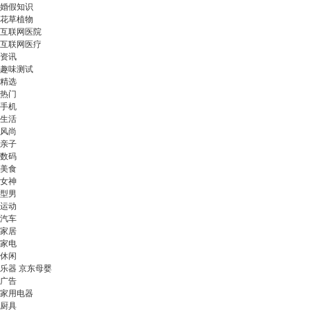
婚假知识
花草植物
互联网医院
互联网医疗
资讯
趣味测试
精选
热门
手机
生活
风尚
亲子
数码
美食
女神
型男
运动
汽车
家居
家电
休闲
乐器 京东母婴
广告
家用电器
厨具