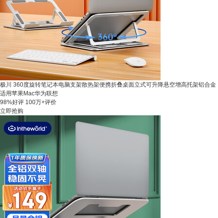
极川 360度旋转笔记本电脑支架散热架便携折叠桌面立式可升降悬空增高托架铝合金
适用苹果Mac华为联想
98%好评
100万+评价
立即抢购