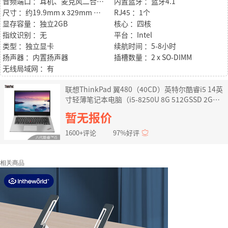
音频端口 ：耳机、麦克风二合一接口
内置蓝牙 ：蓝牙4.1
尺寸 ：约19.9mm x 329mm x 242mm
RJ45 ：1个
显存容量 ：独立2GB
核心 ：四核
指纹识别 ：无
平台 ：Intel
类型 ：独立显卡
续航时间 ：5-8小时
扬声器 ：内置扬声器
插槽数量 ：2 x SO-DIMM
无线局域网 ：有
联想ThinkPad 翼480（40CD）英特尔酷睿i5 14英
寸轻薄笔记本电脑（i5-8250U 8G 512GSSD 2G独
显 FHD）冰原银
暂无报价
1600+评论
97%好评
相关商品