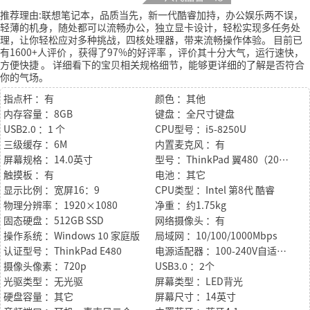
推荐理由:联想笔记本，品质当先，新一代酷睿加持，办公娱乐两不误，
轻薄的机身，随处都可以流畅办公，独立显卡设计，轻松实现多任务处
理，让你轻松应对多种挑战，四核处理器，带来流畅操作体验。
目前已
有1600+人评价
，获得了97%的好评率
，评价其十分大气，运行速快，
方便快捷
。
详细看下的宝贝相关规格细节，能够更详细的了解是否符合
你的气场。
指点杆 ：有
颜色 ：其他
内存容量 ：8GB
键盘 ：全尺寸键盘
USB2.0 ：1 个
CPU型号 ：i5-8250U
三级缓存 ：6M
内置麦克风 ：有
屏幕规格 ：14.0英寸
型号 ：ThinkPad 翼480（20KNA040CD）
触摸板 ：有
电池 ：其它
显示比例 ：宽屏16：9
CPU类型 ：Intel 第8代 酷睿
物理分辨率 ：1920×1080
净重 ：约1.75kg
固态硬盘 ：512GB SSD
网络摄像头 ：有
操作系统 ：Windows 10 家庭版
局域网 ：10/100/1000Mbps
认证型号 ：ThinkPad E480
电源适配器 ：100-240V自适应交流电源适配器
摄像头像素 ：720p
USB3.0 ：2个
光驱类型 ：无光驱
屏幕类型 ：LED背光
硬盘容量 ：其它
屏幕尺寸 ：14英寸