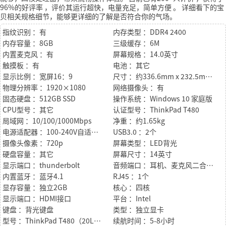
96%的好评率
，评价其运行超快，电量充足，简单方便
。
详细看下的宝
贝相关规格细节，能够更详细的了解是否符合你的气场。
指纹识别 ：有
内存类型 ：DDR4 2400
内存容量 ：8GB
三级缓存 ：6M
内置麦克风 ：有
屏幕规格 ：14.0英寸
触摸板 ：有
电池 ：其它
显示比例 ：宽屏16：9
尺寸 ：约336.6mm x 232.5mm x 19.95mm
物理分辨率 ：1920×1080
网络摄像头 ：有
固态硬盘 ：512GB SSD
操作系统 ：Windows 10 家庭版
CPU型号 ：其它
认证型号 ：ThinkPad T480
局域网 ：10/100/1000Mbps
净重 ：约1.65kg
电源适配器 ：100-240V自适应交流电源适配器
USB3.0 ：2个
摄像头像素 ：720p
屏幕类型 ：LED背光
硬盘容量 ：其它
屏幕尺寸 ：14英寸
显示端口 ：thunderbolt
音频端口 ：耳机、麦克风二合一接口
内置蓝牙 ：蓝牙4.1
RJ45 ：1个
显存容量 ：独立2GB
核心 ：四核
显示端口 ：HDMI接口
平台 ：Intel
键盘 ：背光键盘
类型 ：独立显卡
型号 ：ThinkPad T480（20L5A00MCD）
续航时间 ：5-8小时