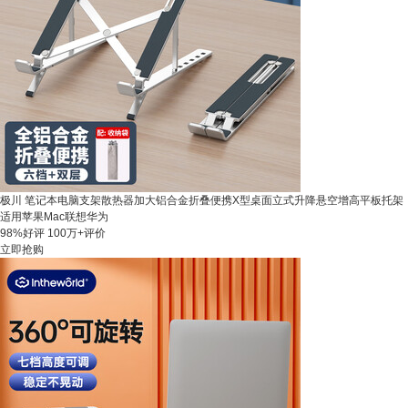
极川 笔记本电脑支架散热器加大铝合金折叠便携X型桌面立式升降悬空增高平板托架
适用苹果Mac联想华为
98%好评
100万+评价
立即抢购