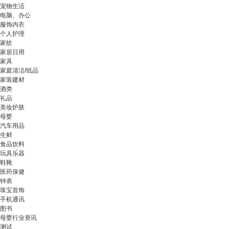
宠物生活
电脑、办公
服饰内衣
个人护理
家纺
家居日用
家具
家庭清洁/纸品
家装建材
酒类
礼品
美妆护肤
母婴
汽车用品
生鲜
食品饮料
玩具乐器
鞋靴
医药保健
钟表
珠宝首饰
手机通讯
图书
母婴行业资讯
测试