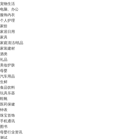
宠物生活
电脑、办公
服饰内衣
个人护理
家纺
家居日用
家具
家庭清洁/纸品
家装建材
酒类
礼品
美妆护肤
母婴
汽车用品
生鲜
食品饮料
玩具乐器
鞋靴
医药保健
钟表
珠宝首饰
手机通讯
图书
母婴行业资讯
测试