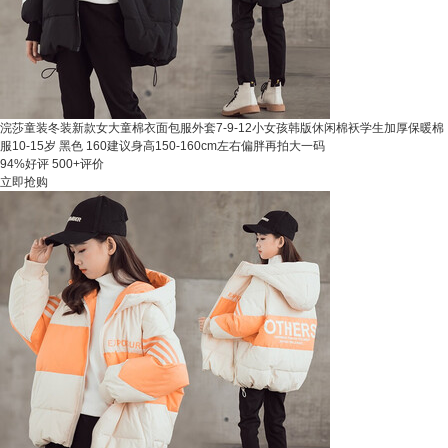
浣莎童装冬装新款女大童棉衣面包服外套7-9-12小女孩韩版休闲棉袄学生加厚保暖棉
服10-15岁 黑色 160建议身高150-160cm左右偏胖再拍大一码
94%好评
500+评价
立即抢购