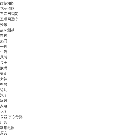
婚假知识
花草植物
互联网医院
互联网医疗
资讯
趣味测试
精选
热门
手机
生活
风尚
亲子
数码
美食
女神
型男
运动
汽车
家居
家电
休闲
乐器 京东母婴
广告
家用电器
厨具