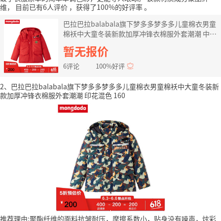
维，
目前已有6人评价
，获得了100%的好评率
。
巴拉巴拉balabala旗下梦多多梦多多儿童棉衣男童
棉袄中大童冬装新款加厚冲锋衣棉服外套潮潮 中国
红 160
暂无报价
6评论
100%好评
2、巴拉巴拉balabala旗下梦多多梦多多儿童棉衣男童棉袄中大童冬装新
款加厚冲锋衣棉服外套潮潮 印花混色 160
推荐理由:聚酯纤维的面料抗皱耐压，摩擦系数小，贴身没有噪声，炫彩