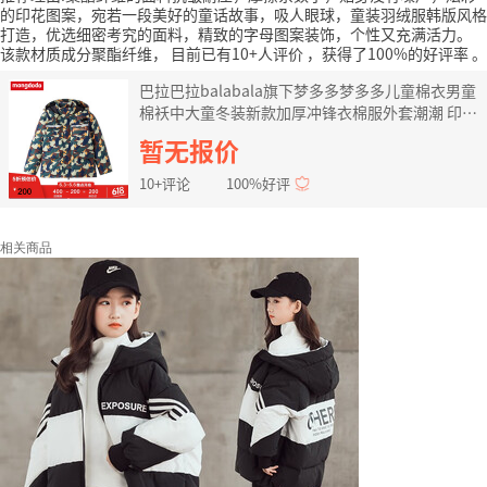
的印花图案，宛若一段美好的童话故事，吸人眼球，童装羽绒服韩版风格
打造，优选细密考究的面料，精致的字母图案装饰，个性又充满活力。
该款材质成分聚酯纤维，
目前已有10+人评价
，获得了100%的好评率
。
巴拉巴拉balabala旗下梦多多梦多多儿童棉衣男童
棉袄中大童冬装新款加厚冲锋衣棉服外套潮潮 印花
混色 160
暂无报价
10+评论
100%好评
相关商品