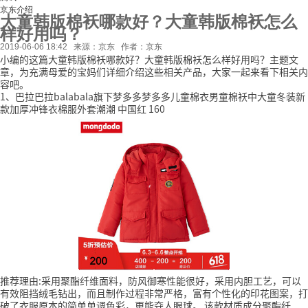
京东介绍
大童韩版棉袄哪款好？大童韩版棉袄怎么
样好用吗？
2019-06-06 18:42
来源：京东
作者：京东
小编的这篇大童韩版棉袄哪款好？大童韩版棉袄怎么样好用吗？主题文
章，为充满母爱的宝妈们详细介绍这些相关产品，大家一起来看下相关内
容吧。
1、巴拉巴拉balabala旗下梦多多梦多多儿童棉衣男童棉袄中大童冬装新
款加厚冲锋衣棉服外套潮潮 中国红 160
推荐理由:采用聚酯纤维面料，防风御寒性能很好，采用内胆工艺，可以
有效阻挡绒毛钻出，而且制作过程非常严格，富有个性化的印花图案，打
破了衣服原本的简单单调色彩，更能夺人眼球。
该款材质成分聚酯纤