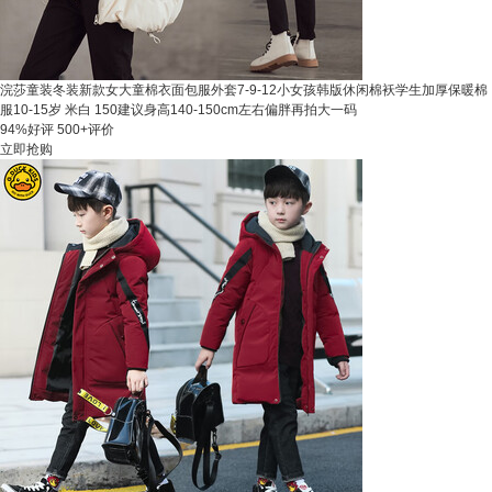
浣莎童装冬装新款女大童棉衣面包服外套7-9-12小女孩韩版休闲棉袄学生加厚保暖棉
服10-15岁 米白 150建议身高140-150cm左右偏胖再拍大一码
94%好评
500+评价
立即抢购