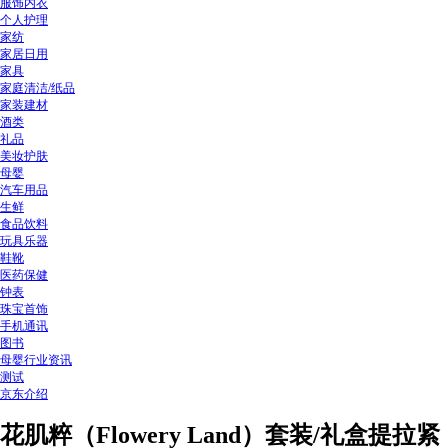
服饰内衣
个人护理
家纺
家居日用
家具
家庭清洁/纸品
家装建材
酒类
礼品
美妆护肤
母婴
汽车用品
生鲜
食品饮料
玩具乐器
鞋靴
医药保健
钟表
珠宝首饰
手机通讯
图书
母婴行业资讯
测试
京东介绍
花肌粹（Flowery Land）套装/礼盒提拉紧