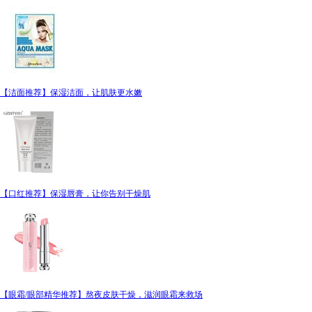
【洁面推荐】保湿洁面，让肌肤更水嫩
【口红推荐】保湿唇膏，让你告别干燥肌
【眼霜/眼部精华推荐】熬夜皮肤干燥，滋润眼霜来救场