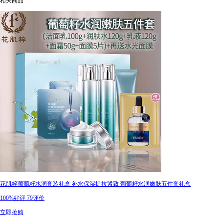
相关商品
花肌粹葡萄籽水润套装礼盒 补水保湿提拉紧致 葡萄籽水润嫩肤五件套礼盒
100%好评
79评价
立即抢购