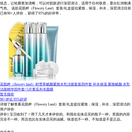
状态，让轮廓更加清晰，可以对肌肤进行深层清洁，适用于任何肤质，显出红润饱满
气色。
该款花肌粹（Flowery Land）套装/礼盒提拉紧致，保湿，补水，深层清洁目前
已有90+人评价
，获得了95%的好评率
。
花肌粹（flowery land）积雪草赋颜紧致水乳洁面套装四件套 补水保湿 紧致赋颜 水乳
洁面精华四件套+5片黄瓜补水面膜
暂无报价
90+评论
95%好评
详细了解查看花肌粹（Flowery Land）套装/礼盒提拉紧致，保湿，补水，深层清洁的
用户评价:
评价1:宝贝收到了！用了几天才来评价的。和我在实体店买的瓶子一样。里面的内容
完全不一样。而且也比在实体店买的油腻。味道也不一样。不知道是不是正品。