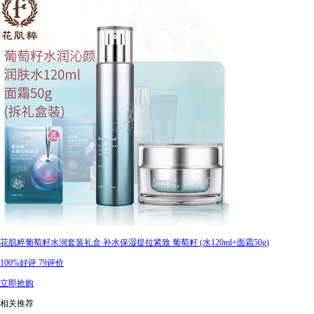
花肌粹葡萄籽水润套装礼盒 补水保湿提拉紧致 葡萄籽 (水120ml+面霜50g)
100%好评
79评价
立即抢购
相关推荐