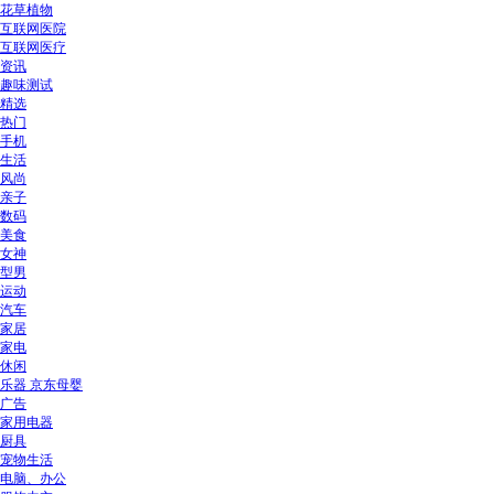
花草植物
互联网医院
互联网医疗
资讯
趣味测试
精选
热门
手机
生活
风尚
亲子
数码
美食
女神
型男
运动
汽车
家居
家电
休闲
乐器 京东母婴
广告
家用电器
厨具
宠物生活
电脑、办公