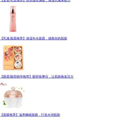
【套装/礼盒推荐】告别油光满面，保湿乳液来助力
【乳液/面霜推荐】保湿补水面霜，拯救你的肌肤
【眼霜/眼部精华推荐】眼部按摩仪，让肌肤焕发活力
【面膜推荐】滋养睡眠面膜，打造水润肌肤