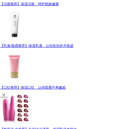
【洁面推荐】保湿洁面，呵护肌肤健康
【乳液/面霜推荐】保湿乳液，让你告别岁月痕迹
【口红推荐】保湿口红，让你双唇不再尴尬