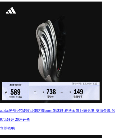
adidas哈登9代缓震回弹防滑boost篮球鞋 赛博金属 阿迪达斯 赛博金属 40
97%好评
200+评价
立即抢购