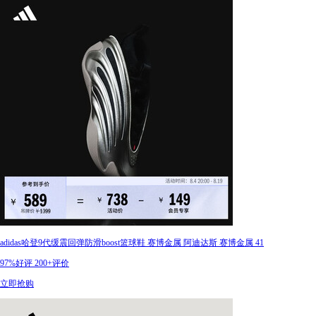
adidas哈登9代缓震回弹防滑boost篮球鞋 赛博金属 阿迪达斯 赛博金属 41
97%好评
200+评价
立即抢购