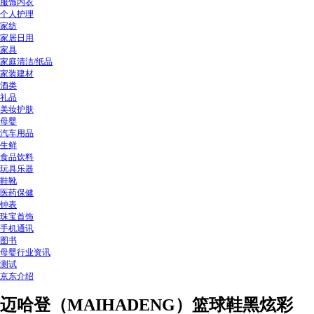
服饰内衣
个人护理
家纺
家居日用
家具
家庭清洁/纸品
家装建材
酒类
礼品
美妆护肤
母婴
汽车用品
生鲜
食品饮料
玩具乐器
鞋靴
医药保健
钟表
珠宝首饰
手机通讯
图书
母婴行业资讯
测试
京东介绍
迈哈登（MAIHADENG）篮球鞋黑炫彩