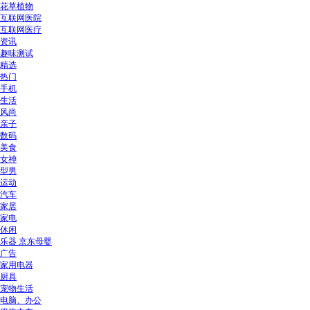
花草植物
互联网医院
互联网医疗
资讯
趣味测试
精选
热门
手机
生活
风尚
亲子
数码
美食
女神
型男
运动
汽车
家居
家电
休闲
乐器 京东母婴
广告
家用电器
厨具
宠物生活
电脑、办公