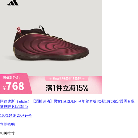
阿迪达斯（adidas）【滔搏运动】男女HARDEN[马年贺岁版]哈登10代稳定缓震专业
篮球鞋 KJ5133 43
100%好评
200+评价
立即抢购
相关推荐