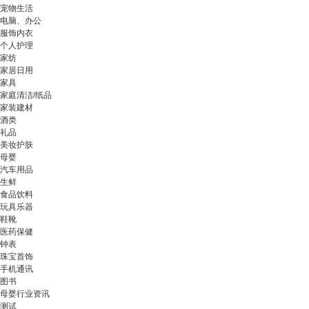
宠物生活
电脑、办公
服饰内衣
个人护理
家纺
家居日用
家具
家庭清洁/纸品
家装建材
酒类
礼品
美妆护肤
母婴
汽车用品
生鲜
食品饮料
玩具乐器
鞋靴
医药保健
钟表
珠宝首饰
手机通讯
图书
母婴行业资讯
测试