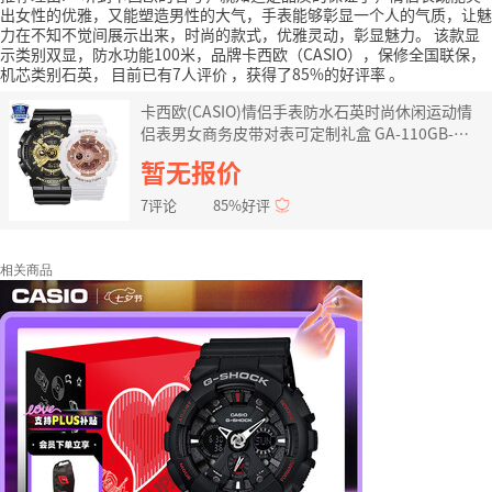
出女性的优雅，又能塑造男性的大气，手表能够彰显一个人的气质，让魅
力在不知不觉间展示出来，时尚的款式，优雅灵动，彰显魅力。
该款显
示类别双显，防水功能100米，品牌卡西欧（CASIO），保修全国联保，
机芯类别石英，
目前已有7人评价
，获得了85%的好评率
。
卡西欧(CASIO)情侣手表防水石英时尚休闲运动情
侣表男女商务皮带对表可定制礼盒 GA-110GB-
1ABA-110-7A1
暂无报价
7评论
85%好评
相关商品