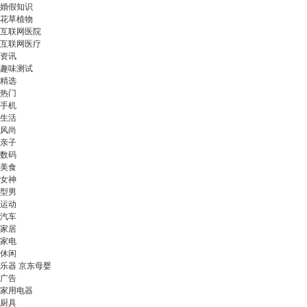
婚假知识
花草植物
互联网医院
互联网医疗
资讯
趣味测试
精选
热门
手机
生活
风尚
亲子
数码
美食
女神
型男
运动
汽车
家居
家电
休闲
乐器 京东母婴
广告
家用电器
厨具