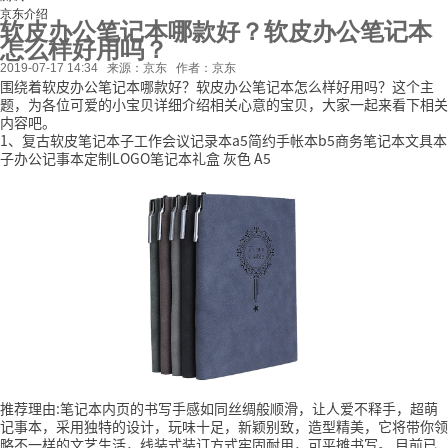
京东介绍
软皮办公笔记本哪款好？软皮办公笔记本
怎么样好用吗？
2019-07-17 14:34
来源：京东
作者：京东
围绕着软皮办公笔记本哪款好？软皮办公笔记本怎么样好用吗？这个主
题，为各位可爱的小宝贝详细介绍相关心意的宝贝，大家一起来看下相关
内容吧。
1、复古软皮笔记本子工作会议记录本a5简约手帐本b5商务笔记本文具本
子办公记事本定制LOGO笔记本礼盒 灰色 A5
推荐理由:笔记本内页的书写手感如同丝绸般顺滑，让人爱不释手，超萌
记事本，采用独特的设计，玩味十足，新颖别致，造型精美，它将带你领
略不一样的文艺生活，线装式装订方式牢固耐用，可平摊书写。
目前已