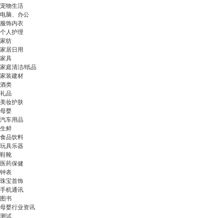
宠物生活
电脑、办公
服饰内衣
个人护理
家纺
家居日用
家具
家庭清洁/纸品
家装建材
酒类
礼品
美妆护肤
母婴
汽车用品
生鲜
食品饮料
玩具乐器
鞋靴
医药保健
钟表
珠宝首饰
手机通讯
图书
母婴行业资讯
测试