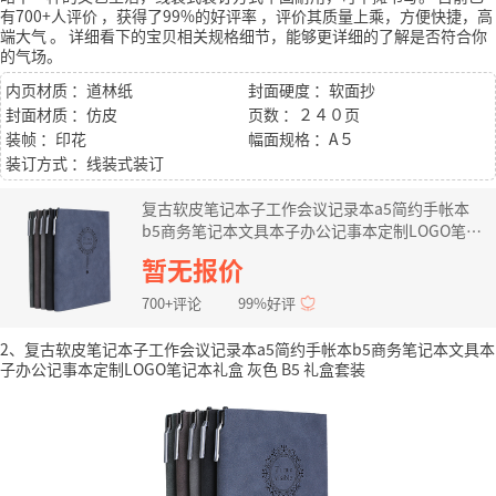
有700+人评价
，获得了99%的好评率
，评价其质量上乘，方便快捷，高
端大气
。
详细看下的宝贝相关规格细节，能够更详细的了解是否符合你
的气场。
内页材质 ：道林纸
封面硬度 ：软面抄
封面材质 ：仿皮
页数 ：２４０页
装帧 ：印花
幅面规格 ：A５
装订方式 ：线装式装订
复古软皮笔记本子工作会议记录本a5简约手帐本
b5商务笔记本文具本子办公记事本定制LOGO笔记
本礼盒 灰色 A5
暂无报价
700+评论
99%好评
2、复古软皮笔记本子工作会议记录本a5简约手帐本b5商务笔记本文具本
子办公记事本定制LOGO笔记本礼盒 灰色 B5 礼盒套装