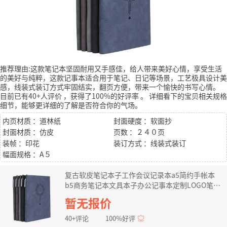
推荐理由:这款笔记本坚固耐用又手感佳，给人带来美好心情，享受生活
的美好与纯粹，这款记事本适合用于笔记、日记等场景，工艺极具设计美
感，线装式装订方式牢固结实，翻页方便，带来一个愉快的书写心情。
目前已有40+人评价
，获得了100%的好评率
。
详细看下的宝贝相关规格
细节，能够更详细的了解是否符合你的气场。
内页材质 ：道林纸
封面硬度 ：软面抄
封面材质 ：仿皮
页数 ：２４０页
装帧 ：印花
装订方式 ：线装式装订
幅面规格 ：A５
复古软皮笔记本子工作会议记录本a5简约手帐本
b5商务笔记本文具本子办公记事本定制LOGO笔记
本礼盒 灰色 B5 礼盒套装
暂无报价
40+评论
100%好评