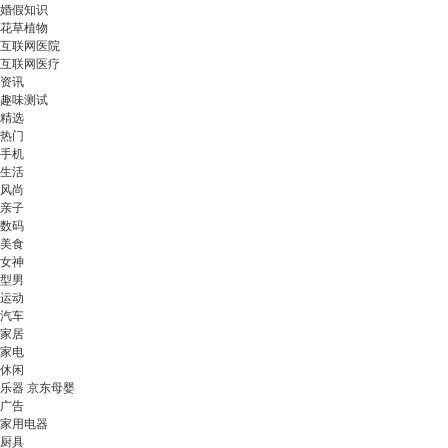
婚假知识
花草植物
互联网医院
互联网医疗
资讯
趣味测试
精选
热门
手机
生活
风尚
亲子
数码
美食
女神
型男
运动
汽车
家居
家电
休闲
乐器 京东母婴
广告
家用电器
厨具