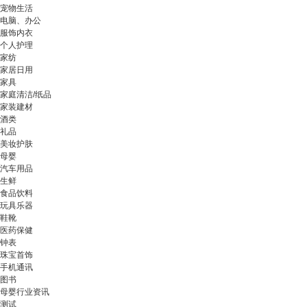
宠物生活
电脑、办公
服饰内衣
个人护理
家纺
家居日用
家具
家庭清洁/纸品
家装建材
酒类
礼品
美妆护肤
母婴
汽车用品
生鲜
食品饮料
玩具乐器
鞋靴
医药保健
钟表
珠宝首饰
手机通讯
图书
母婴行业资讯
测试