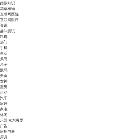
婚假知识
花草植物
互联网医院
互联网医疗
资讯
趣味测试
精选
热门
手机
生活
风尚
亲子
数码
美食
女神
型男
运动
汽车
家居
家电
休闲
乐器 京东母婴
广告
家用电器
厨具