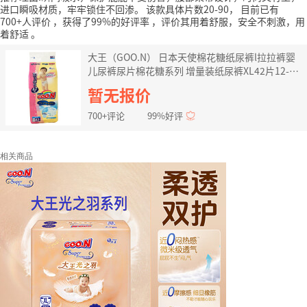
进口瞬吸材质，牢牢锁住不回渗。
该款具体片数20-90，
目前已有
700+人评价
，获得了99%的好评率
，评价其用着舒服，安全不刺激，用
着舒适
。
大王（GOO.N） 日本天使棉花糖纸尿裤l拉拉裤婴
儿尿裤尿片棉花糖系列 增量装纸尿裤XL42片12-
20kg
暂无报价
700+评论
99%好评
相关商品