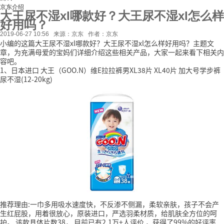
京东介绍
大王尿不湿xl哪款好？大王尿不湿xl怎么样
好用吗？
2019-06-27 10:56
来源：京东
作者：京东
小编的这篇大王尿不湿xl哪款好？大王尿不湿xl怎么样好用吗？主题文
章，为充满母爱的宝妈们详细介绍这些相关产品，大家一起来看下相关内
容吧。
1、日本进口 大王（GOO.N）维E拉拉裤男XL38片 XL40片 加大号学步裤
尿不湿(12-20kg)
推荐理由:一巾多用吸水速度快，不反渗不侧漏，柔软亲肤，孩子不会产
生红屁股，用着很放心，原装进口，严选羽柔材质，给肌肤全方位的呵
护。
该款具体片数38，
目前已有2.1万+人评价
，获得了99%的好评率