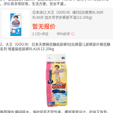
，评价其非常好用，生活方便，完全不漏
。
日本进口 大王（GOO.N）维E拉拉裤男XL38片
XL40片 加大号学步裤尿不湿(12-20kg)
暂无报价
2.1万+评论
99%好评
2、大王（GOO.N） 日本天使棉花糖纸尿裤l拉拉裤婴儿尿裤尿片棉花糖
系列 增量装纸尿裤XL42片12-20kg
推荐理由:瞬间吸水，保护屁屁不受伤害，腰部束带设计，时尚又有型，