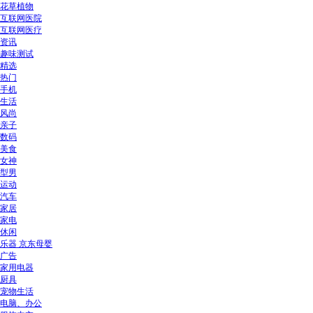
花草植物
互联网医院
互联网医疗
资讯
趣味测试
精选
热门
手机
生活
风尚
亲子
数码
美食
女神
型男
运动
汽车
家居
家电
休闲
乐器 京东母婴
广告
家用电器
厨具
宠物生活
电脑、办公