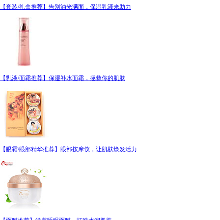
【套装/礼盒推荐】告别油光满面，保湿乳液来助力
【乳液/面霜推荐】保湿补水面霜，拯救你的肌肤
【眼霜/眼部精华推荐】眼部按摩仪，让肌肤焕发活力