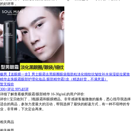
的好评率
。
极男【送眼膜一盒】男士眼霜去黑眼圈眼袋脂肪粒淡化细纹抗皱纹补水保湿提拉紧致
精华走珠眼霜眼部护理化妆品 眼部精华霜1盒（精选好货，不满意退）
暂无报价
300+评论
99%好评
详细了解查看极男眼霜/眼部精华 16-30g/mL的用户评价:
评价1:宝贝收到了，3瓶眼霜和眼膜赠品。非常感谢客服微微的服务，悉心指导我选择
适合的商品，参加力度最大的活动，帮我选择了最快的邮递方式，有一种不喧哗的专
业，非常棒，下次定会再来。
相关商品
相关推荐