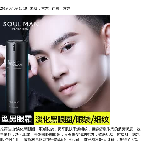
2019-07-09 15:39
来源：京东
作者：京东
推荐理由:淡化黑眼圈，消减眼袋，抚平肌肤干燥细纹，镇静舒缓眼周的疲劳状态，改
善倦容，淡化细纹，去除黑眼圈眼袋，具有修复滋润能力，敏感肌肤、痘痘肌、缺水
肌“任性”用 。
该款极男眼霜/眼部精华 16-30g/mL目前已有300+人评价
，获得了99%