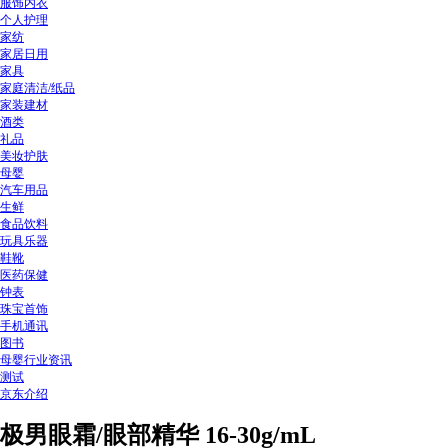
服饰内衣
个人护理
家纺
家居日用
家具
家庭清洁/纸品
家装建材
酒类
礼品
美妆护肤
母婴
汽车用品
生鲜
食品饮料
玩具乐器
鞋靴
医药保健
钟表
珠宝首饰
手机通讯
图书
母婴行业资讯
测试
京东介绍
极男眼霜/眼部精华 16-30g/mL