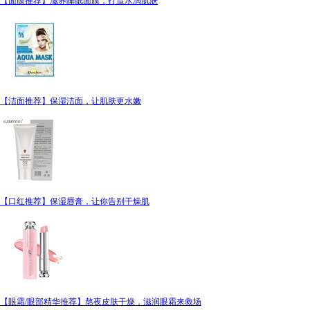
【面膜推荐】滋养睡眠面膜，打造水润肌肤
【洁面推荐】保湿洁面，让肌肤更水嫩
【口红推荐】保湿唇膏，让你告别干燥肌
【眼霜/眼部精华推荐】熬夜皮肤干燥，滋润眼霜来救场