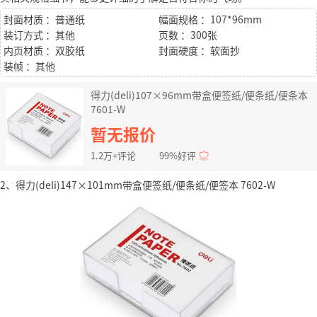
封面材质 ：普通纸
幅面规格 ：107*96mm
装订方式 ：其他
页数 ：300张
内页材质 ：双胶纸
封面硬度 ：软面抄
装帧 ：其他
得力(deli)107×96mm带盒便签纸/便条纸/便条本
7601-W
暂无报价
1.2万+评论
99%好评
2、得力(deli)147×101mm带盒便签纸/便条纸/便签本 7602-W