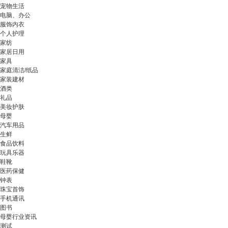
宠物生活
电脑、办公
服饰内衣
个人护理
家纺
家居日用
家具
家庭清洁/纸品
家装建材
酒类
礼品
美妆护肤
母婴
汽车用品
生鲜
食品饮料
玩具乐器
鞋靴
医药保健
钟表
珠宝首饰
手机通讯
图书
母婴行业资讯
测试