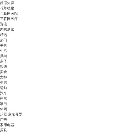
婚假知识
花草植物
互联网医院
互联网医疗
资讯
趣味测试
精选
热门
手机
生活
风尚
亲子
数码
美食
女神
型男
运动
汽车
家居
家电
休闲
乐器 京东母婴
广告
家用电器
厨具