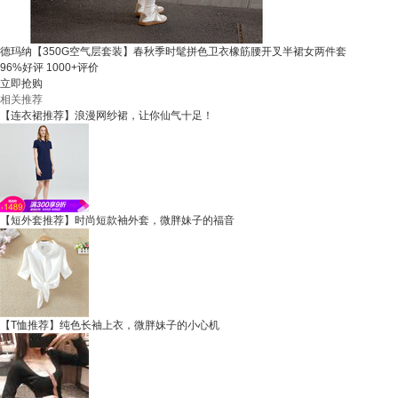
德玛纳【350G空气层套装】春秋季时髦拼色卫衣橡筋腰开叉半裙女两件套
96%好评
1000+评价
立即抢购
相关推荐
【连衣裙推荐】浪漫网纱裙，让你仙气十足！
【短外套推荐】时尚短款袖外套，微胖妹子的福音
【T恤推荐】纯色长袖上衣，微胖妹子的小心机