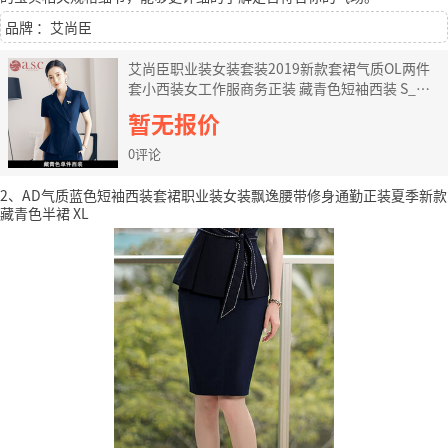
品牌 ：艾尚臣
艾尚臣职业装女装套装2019新款套裙气质OL两件
套小西装女工作服商务正装 藏青色短袖西装 S_收
藏加购送胸针腰带_
暂无报价
0评论
2、AD气质蓝色短袖西装套裙职业装女装飘逸腰带修身通勤正装夏季新款
藏青色半裙 XL