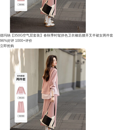
德玛纳【350G空气层套装】春秋季时髦拼色卫衣橡筋腰开叉半裙女两件套
96%好评
1000+评价
立即抢购