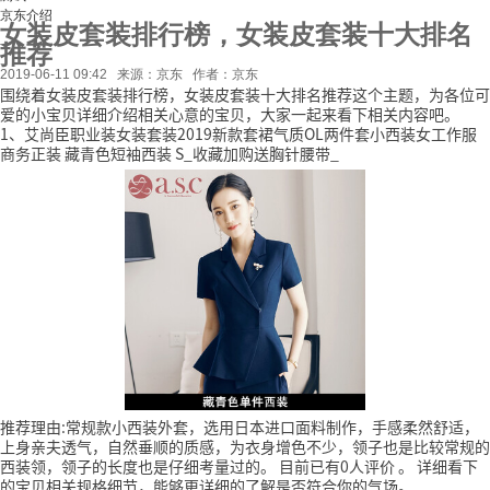
京东介绍
女装皮套装排行榜，女装皮套装十大排名
推荐
2019-06-11 09:42
来源：京东
作者：京东
围绕着女装皮套装排行榜，女装皮套装十大排名推荐这个主题，为各位可
爱的小宝贝详细介绍相关心意的宝贝，大家一起来看下相关内容吧。
1、艾尚臣职业装女装套装2019新款套裙气质OL两件套小西装女工作服
商务正装 藏青色短袖西装 S_收藏加购送胸针腰带_
推荐理由:常规款小西装外套，选用日本进口面料制作，手感柔然舒适，
上身亲夫透气，自然垂顺的质感，为衣身增色不少，领子也是比较常规的
西装领，领子的长度也是仔细考量过的。
目前已有0人评价
。
详细看下
的宝贝相关规格细节，能够更详细的了解是否符合你的气场。