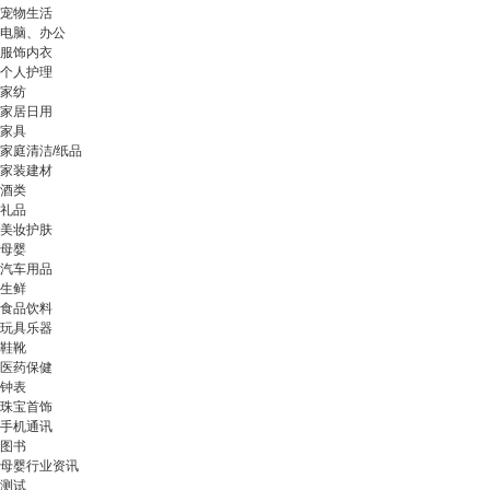
宠物生活
电脑、办公
服饰内衣
个人护理
家纺
家居日用
家具
家庭清洁/纸品
家装建材
酒类
礼品
美妆护肤
母婴
汽车用品
生鲜
食品饮料
玩具乐器
鞋靴
医药保健
钟表
珠宝首饰
手机通讯
图书
母婴行业资讯
测试