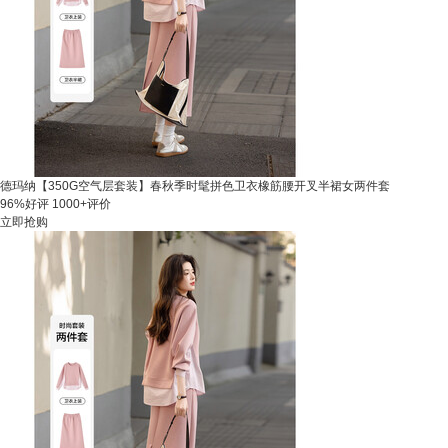
德玛纳【350G空气层套装】春秋季时髦拼色卫衣橡筋腰开叉半裙女两件套
96%好评
1000+评价
立即抢购