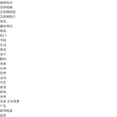
婚假知识
花草植物
互联网医院
互联网医疗
资讯
趣味测试
精选
热门
手机
生活
风尚
亲子
数码
美食
女神
型男
运动
汽车
家居
家电
休闲
乐器 京东母婴
广告
家用电器
厨具