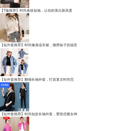
【T恤推荐】时尚条纹短袖，让你的美出新高度
【短外套推荐】时尚修身连衣裙，微胖妹子的福音
【短外套推荐】翻领长袖外套，打造复古时尚范
【短外套推荐】时尚短款长袖外套，塑造优雅女神