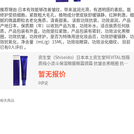
推荐理由:日本有效能够改善皱纹，带来滋润光滑，有透明感的素肌，能
修护受损细胞，紧致粗大毛孔，植物成分使皮肤舒缓镇静，红肿刺激，细
腻的微晶颗粒去老化角质，清香甜美。
该款功效抗衰，功效滋润，产品
产地日本，保质期（年）以收到产品为准，功效补水，适合肤质任何肤
质，产品包装有外盒，功效提拉紧致，产品包装有密封，功效淡化黑眼
圈，功效抗皱，功效修护，是否为特殊用途化妆品否，功效舒缓镇静，功
效抗氧化，净含量（mL/g）15ML，功效祛眼袋，功效淡化细纹，
目前
已有0人评价
。
资生堂（Shiseido）日本本土资生堂REVITAL悦薇
质纯小烫斗保湿眼膜眼霜颈霜 抗皱去黑眼圈 抗皱
精华颈霜 75g
暂无报价
0评论
相关商品