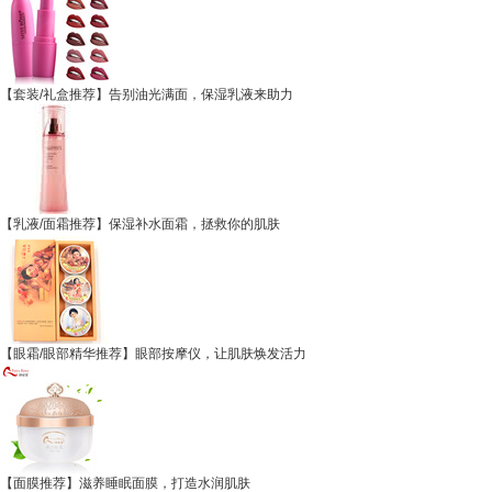
【套装/礼盒推荐】告别油光满面，保湿乳液来助力
【乳液/面霜推荐】保湿补水面霜，拯救你的肌肤
【眼霜/眼部精华推荐】眼部按摩仪，让肌肤焕发活力
【面膜推荐】滋养睡眠面膜，打造水润肌肤