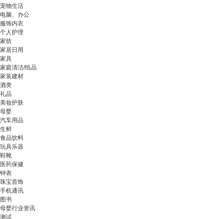
宠物生活
电脑、办公
服饰内衣
个人护理
家纺
家居日用
家具
家庭清洁/纸品
家装建材
酒类
礼品
美妆护肤
母婴
汽车用品
生鲜
食品饮料
玩具乐器
鞋靴
医药保健
钟表
珠宝首饰
手机通讯
图书
母婴行业资讯
测试