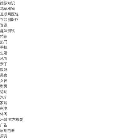
婚假知识
花草植物
互联网医院
互联网医疗
资讯
趣味测试
精选
热门
手机
生活
风尚
亲子
数码
美食
女神
型男
运动
汽车
家居
家电
休闲
乐器 京东母婴
广告
家用电器
厨具