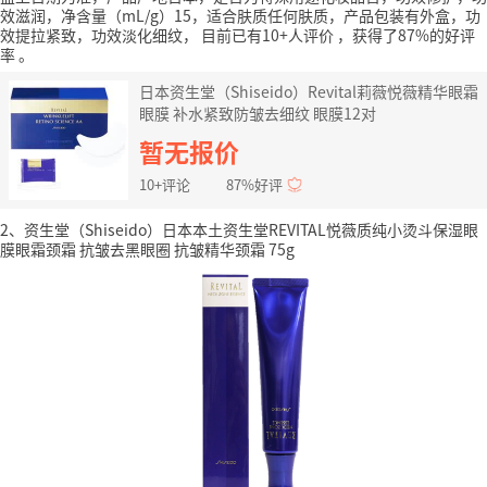
效滋润，净含量（mL/g）15，适合肤质任何肤质，产品包装有外盒，功
效提拉紧致，功效淡化细纹，
目前已有10+人评价
，获得了87%的好评
率
。
日本资生堂（Shiseido）Revital莉薇悦薇精华眼霜
眼膜 补水紧致防皱去细纹 眼膜12对
暂无报价
10+评论
87%好评
2、资生堂（Shiseido）日本本土资生堂REVITAL悦薇质纯小烫斗保湿眼
膜眼霜颈霜 抗皱去黑眼圈 抗皱精华颈霜 75g