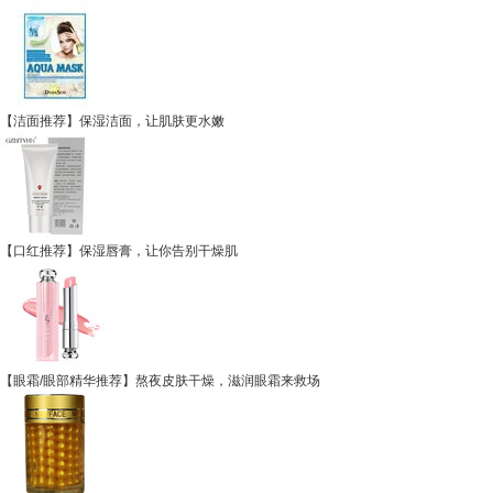
【洁面推荐】保湿洁面，让肌肤更水嫩
【口红推荐】保湿唇膏，让你告别干燥肌
【眼霜/眼部精华推荐】熬夜皮肤干燥，滋润眼霜来救场