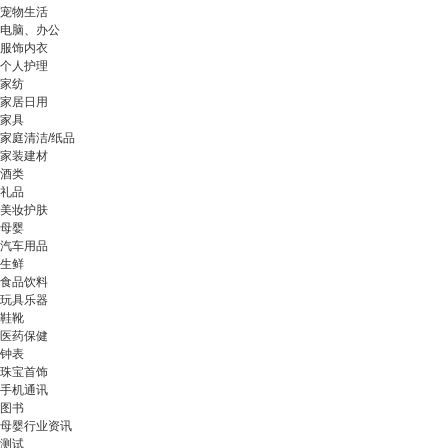
宠物生活
电脑、办公
服饰内衣
个人护理
家纺
家居日用
家具
家庭清洁/纸品
家装建材
酒类
礼品
美妆护肤
母婴
汽车用品
生鲜
食品饮料
玩具乐器
鞋靴
医药保健
钟表
珠宝首饰
手机通讯
图书
母婴行业资讯
测试