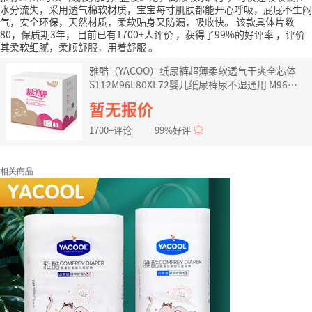
水分流失，采用透气棉软材质，宝宝每寸肌肤都能开心呼吸，屁屁不生闷
气，安全环保，天然材质，柔软贴身又防漏，吸收快。
该款具体片数
80，保质期3年，
目前已有1700+人评价
，获得了99%的好评率
，评价
其柔软细腻，柔顺舒服，用着舒服
。
雅酷（YACOO）纸尿裤超薄柔软透气干爽全芯体
S112M96L80XL72婴儿纸尿裤尿不湿通用 M96片
（12斤-22斤）
暂无报价
1700+评论
99%好评
相关商品