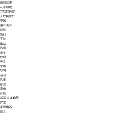
婚假知识
花草植物
互联网医院
互联网医疗
资讯
趣味测试
精选
热门
手机
生活
风尚
亲子
数码
美食
女神
型男
运动
汽车
家居
家电
休闲
乐器 京东母婴
广告
家用电器
厨具