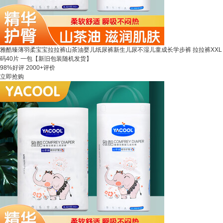
雅酷臻薄羽柔宝宝拉拉裤山茶油婴儿纸尿裤新生儿尿不湿儿童成长学步裤 拉拉裤XXL
码40片 一包【新旧包装随机发货】
98%好评
2000+评价
立即抢购