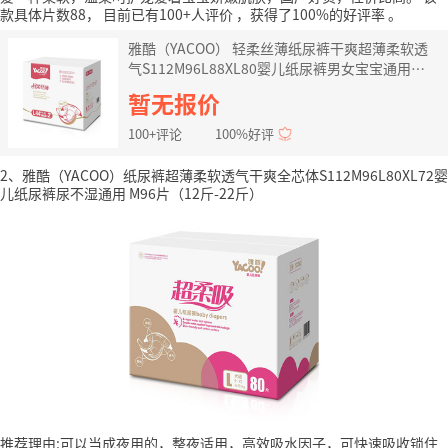
款具体片数88，
目前已有100+人评价
，获得了100%的好评率
。
雅酷（YACOO） 轻柔丝薄纸尿裤干爽超薄柔软透
气S112M96L88XL80婴儿纸尿裤男女宝宝通用
M96片(12斤-22斤)
暂无报价
100+评论
100%好评
2、雅酷（YACOO）纸尿裤超薄柔软透气干爽全芯体S112M96L80XL72婴
儿纸尿裤尿不湿通用 M96片（12斤-22斤）
推荐理由:可以当成夜用的，整夜适用，高效吸水因子，可快速吸收锁住