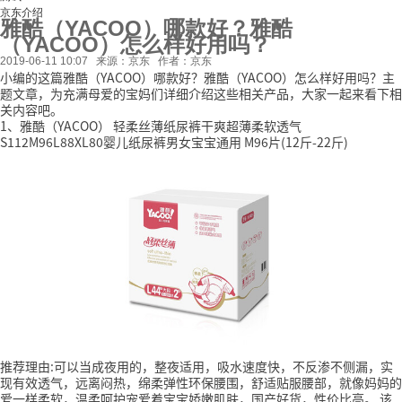
京东介绍
雅酷（YACOO）哪款好？雅酷
（YACOO）怎么样好用吗？
2019-06-11 10:07
来源：京东
作者：京东
小编的这篇雅酷（YACOO）哪款好？雅酷（YACOO）怎么样好用吗？主
题文章，为充满母爱的宝妈们详细介绍这些相关产品，大家一起来看下相
关内容吧。
1、雅酷（YACOO） 轻柔丝薄纸尿裤干爽超薄柔软透气
S112M96L88XL80婴儿纸尿裤男女宝宝通用 M96片(12斤-22斤)
推荐理由:可以当成夜用的，整夜适用，吸水速度快，不反渗不侧漏，实
现有效透气，远离闷热，绵柔弹性环保腰围，舒适贴服腰部，就像妈妈的
爱一样柔软，温柔呵护宠爱着宝宝娇嫩肌肤，国产好货，性价比高。
该