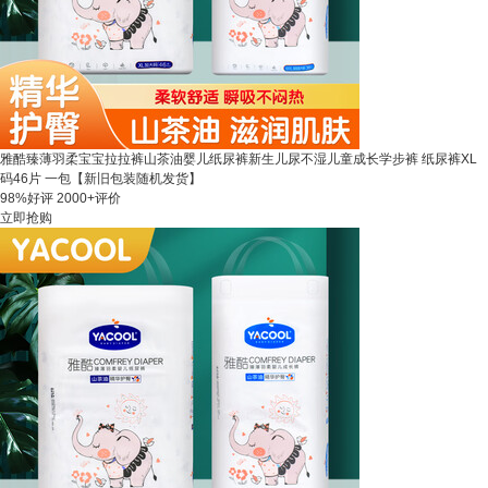
雅酷臻薄羽柔宝宝拉拉裤山茶油婴儿纸尿裤新生儿尿不湿儿童成长学步裤 纸尿裤XL
码46片 一包【新旧包装随机发货】
98%好评
2000+评价
立即抢购