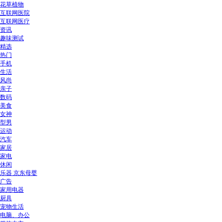
花草植物
互联网医院
互联网医疗
资讯
趣味测试
精选
热门
手机
生活
风尚
亲子
数码
美食
女神
型男
运动
汽车
家居
家电
休闲
乐器 京东母婴
广告
家用电器
厨具
宠物生活
电脑、办公