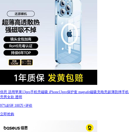
倍思 适用苹果13pro手机壳磁吸 iPhone13pro保护套 magsafe磁吸充电壳超薄防摔手机
壳男女款 透明
97%好评
100万+评价
立即抢购