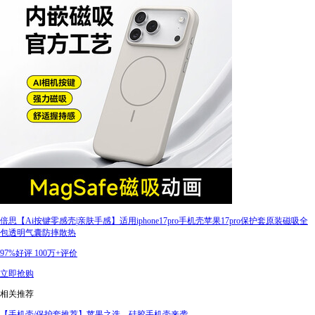
倍思【Ai按键零感壳|亲肤手感】适用iphone17pro手机壳苹果17pro保护套原装磁吸全
包透明气囊防摔散热
97%好评
100万+评价
立即抢购
相关推荐
【手机壳/保护套推荐】苹果之选，硅胶手机壳来袭