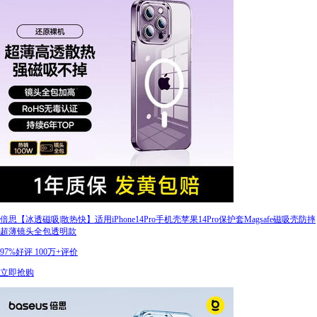
倍思【冰透磁吸|散热快】适用iPhone14Pro手机壳苹果14Pro保护套Magsafe磁吸壳防摔
超薄镜头全包透明款
97%好评
100万+评价
立即抢购