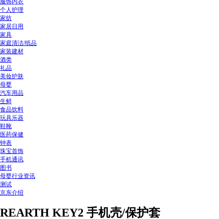
服饰内衣
个人护理
家纺
家居日用
家具
家庭清洁/纸品
家装建材
酒类
礼品
美妆护肤
母婴
汽车用品
生鲜
食品饮料
玩具乐器
鞋靴
医药保健
钟表
珠宝首饰
手机通讯
图书
母婴行业资讯
测试
京东介绍
REARTH KEY2 手机壳/保护套