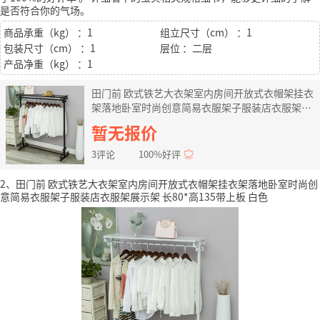
是否符合你的气场。
商品承重（kg） ：1
组立尺寸（cm） ：1
包装尺寸（cm） ：1
层位 ：二层
产品净重（kg） ：1
田门前 欧式铁艺大衣架室内房间开放式衣帽架挂衣
架落地卧室时尚创意简易衣服架子服装店衣服架展
示架 长100*高135带上板 黑色
暂无报价
3评论
100%好评
2、田门前 欧式铁艺大衣架室内房间开放式衣帽架挂衣架落地卧室时尚创
意简易衣服架子服装店衣服架展示架 长80*高135带上板 白色