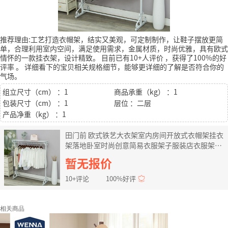
推荐理由:工艺打造衣帽架，结实又美观，可定制制作，让鞋子摆放更简
单，合理利用室内空间，满足使用需求，金属材质，时尚优雅，具有欧式
情怀的一款挂衣架，设计精致。
目前已有10+人评价
，获得了100%的好
评率
。
详细看下的宝贝相关规格细节，能够更详细的了解是否符合你的
气场。
组立尺寸（cm） ：1
商品承重（kg） ：1
包装尺寸（cm） ：1
层位 ：二层
产品净重（kg） ：1
田门前 欧式铁艺大衣架室内房间开放式衣帽架挂衣
架落地卧室时尚创意简易衣服架子服装店衣服架展
示架 长80*高135带上板 白色
暂无报价
10+评论
100%好评
相关商品