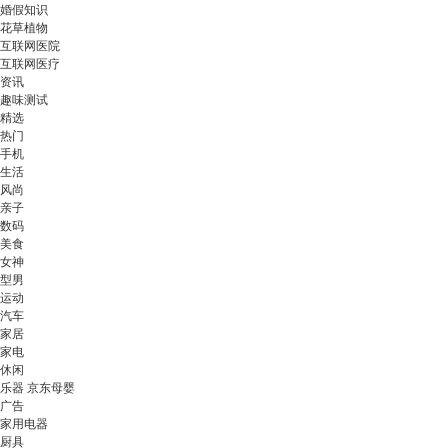
婚假知识
花草植物
互联网医院
互联网医疗
资讯
趣味测试
精选
热门
手机
生活
风尚
亲子
数码
美食
女神
型男
运动
汽车
家居
家电
休闲
乐器 京东母婴
广告
家用电器
厨具