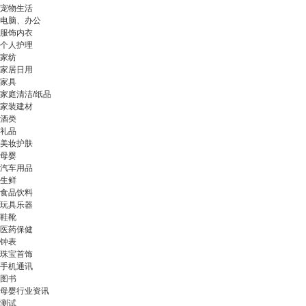
宠物生活
电脑、办公
服饰内衣
个人护理
家纺
家居日用
家具
家庭清洁/纸品
家装建材
酒类
礼品
美妆护肤
母婴
汽车用品
生鲜
食品饮料
玩具乐器
鞋靴
医药保健
钟表
珠宝首饰
手机通讯
图书
母婴行业资讯
测试