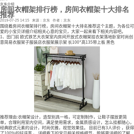
京东介绍
房间衣帽架排行榜，房间衣帽架十大排名
推荐
2019-07-25 14:15
来源：京东
作者：京东
围绕着房间衣帽架排行榜，房间衣帽架十大排名推荐这个主题，为各位可
爱的小宝贝详细介绍相关心意的宝贝，大家一起来看下相关内容吧。
1、田门前 欧式铁艺大衣架室内房间开放式衣帽架挂衣架落地卧室时尚创
意简易衣服架子服装店衣服架展示架 长100*高135带上板 黑色
推荐理由:衣帽架设计，造型别具一格，可定制制作，让鞋子摆放更简
单，合理利用室内空间，满足使用需求，金属质感设计，怎么挂都随心，
经典欧式元素的设计，时尚优雅，视觉效果佳。
目前已有3人评价
，获得
了100%的好评率
。
详细看下的宝贝相关规格细节，能够更详细的了解