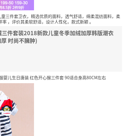
儿童三件套卫衣，精选优质的面料，透气舒适，绵柔混纺面料，柔
评率
，评价其柔软舒适，设计人性化，款式新颖
。
三件套装2018新款儿童冬季加绒加厚韩版潮衣
加厚 时尚不臃肿)
婴儿生日唐装 红色开心猴三件套 90适合身高80CM左右