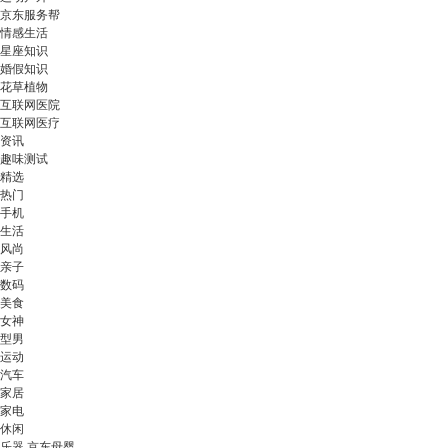
京东服务帮
情感生活
星座知识
婚假知识
花草植物
互联网医院
互联网医疗
资讯
趣味测试
精选
热门
手机
生活
风尚
亲子
数码
美食
女神
型男
运动
汽车
家居
家电
休闲
乐器 京东母婴