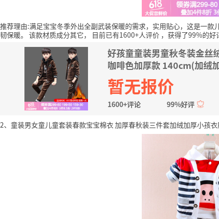
推荐理由:满足宝宝冬季外出全副武装保暖的需求，实用贴心，这是一款
韧保暖。
该款材质成分其它，
目前已有1600+人评价
，获得了99%的好
好孩童童装男童秋冬装金丝绒
咖啡色加厚款 140cm(加绒
暂无报价
1600+评论
99%好评
2、童装男女童儿童套装春款宝宝棉衣 加厚春秋装三件套加绒加厚小孩衣服