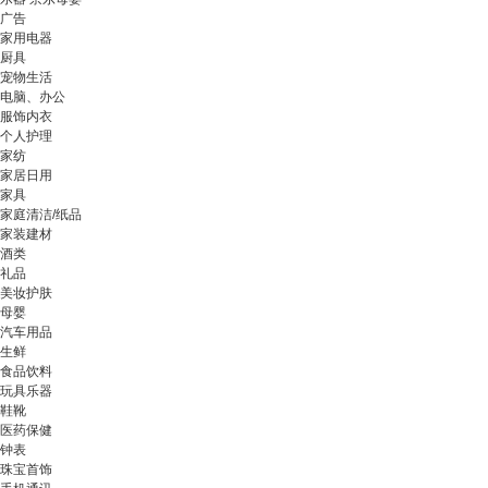
广告
家用电器
厨具
宠物生活
电脑、办公
服饰内衣
个人护理
家纺
家居日用
家具
家庭清洁/纸品
家装建材
酒类
礼品
美妆护肤
母婴
汽车用品
生鲜
食品饮料
玩具乐器
鞋靴
医药保健
钟表
珠宝首饰