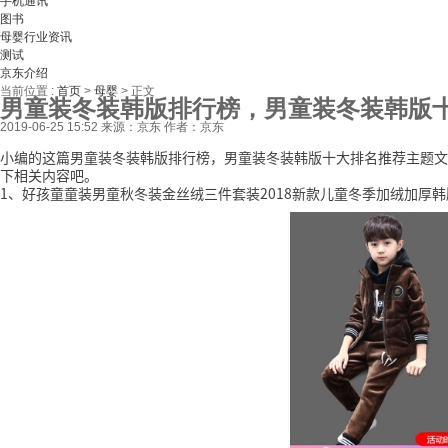
手机通讯
图书
母婴行业资讯
测试
京东介绍
当前位置 :
首页
>
母婴
>
正文
男童装冬装韩版排行榜，男童装冬装韩版
2019-06-25 15:52
来源：京东
作者：京东
小编的这篇男童装冬装韩版排行榜，男童装冬装韩版十大排名推荐主题文
下相关内容吧。
1、好孩童童装男童秋冬装金丝绒三件套装2018新款儿童冬季加绒加厚韩版潮