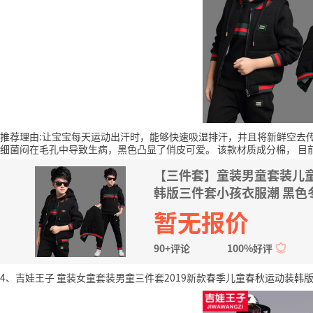
推荐理由:让宝宝每天运动出汗时，能够快速吸湿排汗，并且将新鲜空去
细菌闷在毛孔中导致生病，黑色凸显了俏皮可爱。
该款材质成分棉，
目
【三件套】童装男童套装儿童
韩版三件套小孩衣服潮 黑色
半码）
暂无报价
90+评论
100%好评
4、吉娃王子 童装女童套装男童三件套2019新款春季儿童春秋运动装韩版中大童