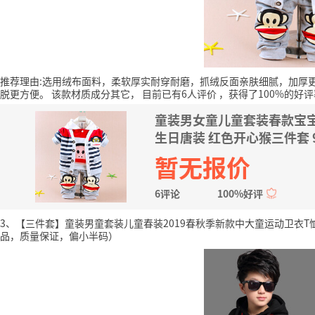
推荐理由:选用绒布面料，柔软厚实耐穿耐磨，抓绒反面亲肤细腻，加厚
脱更方便。
该款材质成分其它，
目前已有6人评价
，获得了100%的好评
童装男女童儿童套装春款宝
生日唐装 红色开心猴三件套 
暂无报价
6评论
100%好评
3、【三件套】童装男童套装儿童春装2019春秋季新款中大童运动卫衣T恤
品，质量保证，偏小半码）