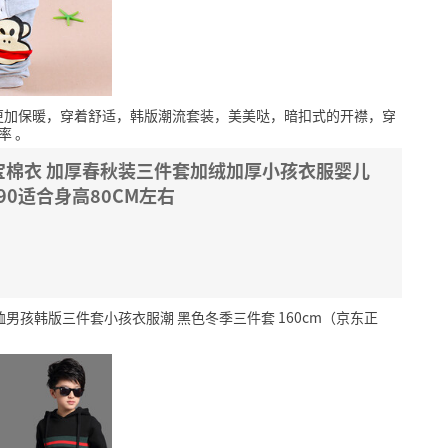
更加保暖，穿着舒适，韩版潮流套装，美美哒，暗扣式的开襟，穿
率
。
宝棉衣 加厚春秋装三件套加绒加厚小孩衣服婴儿
90适合身高80CM左右
男孩韩版三件套小孩衣服潮 黑色冬季三件套 160cm（京东正