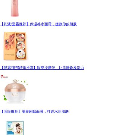
【乳液/面霜推荐】保湿补水面霜，拯救你的肌肤
【眼霜/眼部精华推荐】眼部按摩仪，让肌肤焕发活力
【面膜推荐】滋养睡眠面膜，打造水润肌肤