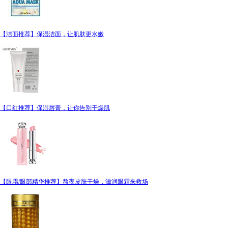
【洁面推荐】保湿洁面，让肌肤更水嫩
【口红推荐】保湿唇膏，让你告别干燥肌
【眼霜/眼部精华推荐】熬夜皮肤干燥，滋润眼霜来救场