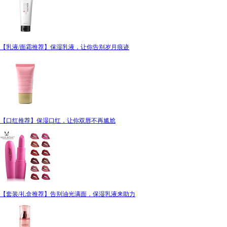
【乳液/面霜推荐】保湿乳液，让你告别岁月痕迹
【口红推荐】保湿口红，让你双唇不再尴尬
【套装/礼盒推荐】告别油光满面，保湿乳液来助力