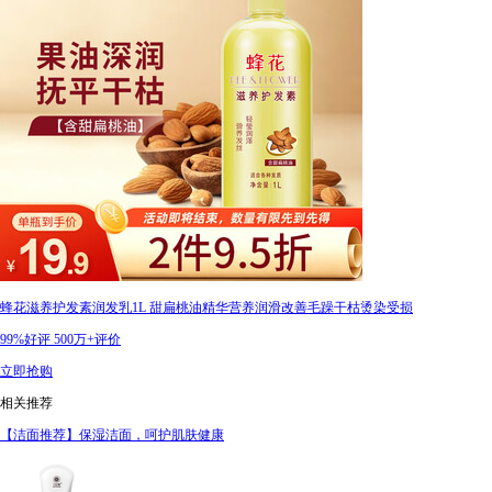
蜂花滋养护发素润发乳1L 甜扁桃油精华营养润滑改善毛躁干枯烫染受损
99%好评
500万+评价
立即抢购
相关推荐
【洁面推荐】保湿洁面，呵护肌肤健康