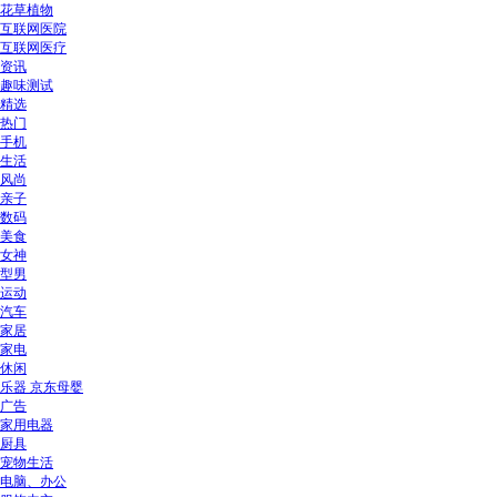
花草植物
互联网医院
互联网医疗
资讯
趣味测试
精选
热门
手机
生活
风尚
亲子
数码
美食
女神
型男
运动
汽车
家居
家电
休闲
乐器 京东母婴
广告
家用电器
厨具
宠物生活
电脑、办公