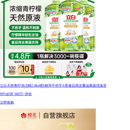
立白天然青柠洗洁精2.4kg维E精华不伤手A类食品用去重油果蔬洗涤灵
99%好评
500万+评价
立即抢购