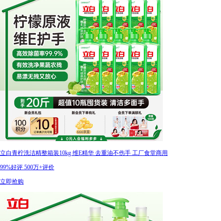
立白青柠洗洁精整箱装10kg 维E精华 去重油不伤手 工厂食堂商用
99%好评
500万+评价
立即抢购