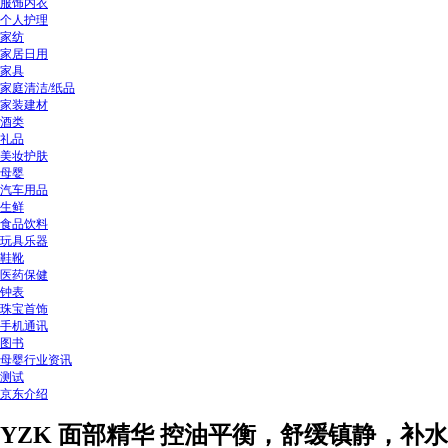
服饰内衣
个人护理
家纺
家居日用
家具
家庭清洁/纸品
家装建材
酒类
礼品
美妆护肤
母婴
汽车用品
生鲜
食品饮料
玩具乐器
鞋靴
医药保健
钟表
珠宝首饰
手机通讯
图书
母婴行业资讯
测试
京东介绍
YZK 面部精华 控油平衡，舒缓镇静，补水