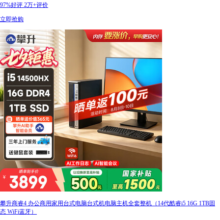
97%好评
2万+评价
立即抢购
攀升商睿4 办公商用家用台式电脑台式机电脑主机全套整机（14代酷睿i5 16G 1TB固
态 WiFi蓝牙）