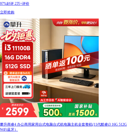
97%好评
2万+评价
立即抢购
攀升商睿4 办公商用家用台式电脑台式机电脑主机全套整机(11代酷睿i3 16G 512G
WiFi蓝牙）