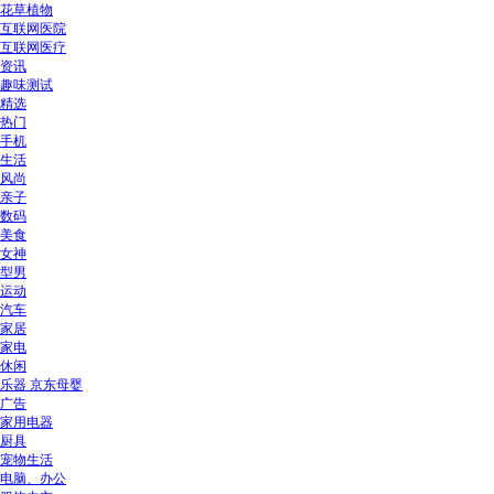
花草植物
互联网医院
互联网医疗
资讯
趣味测试
精选
热门
手机
生活
风尚
亲子
数码
美食
女神
型男
运动
汽车
家居
家电
休闲
乐器 京东母婴
广告
家用电器
厨具
宠物生活
电脑、办公