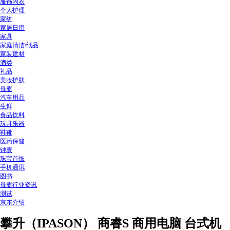
服饰内衣
个人护理
家纺
家居日用
家具
家庭清洁/纸品
家装建材
酒类
礼品
美妆护肤
母婴
汽车用品
生鲜
食品饮料
玩具乐器
鞋靴
医药保健
钟表
珠宝首饰
手机通讯
图书
母婴行业资讯
测试
京东介绍
攀升（IPASON） 商睿S 商用电脑 台式机