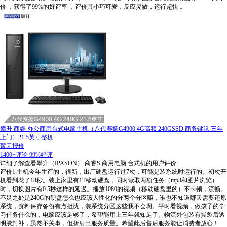
价
，获得了99%的好评率
，评价其小巧可爱，反应灵敏，运行超快
。
攀升 商睿 办公商用台式电脑主机（八代赛扬G4900 4G高频 240GSSD 商务键鼠 三年
上门）21.5英寸整机
暂无报价
1400+评论
99%好评
详细了解查看攀升（IPASON） 商睿S 商用电脑 台式机的用户评价:
评价1:主机今年生产的，很新，出厂硬盘运行过7次，可能是装系统时运行的。初次开
机看到花了18秒。装上家里有1T移动硬盘，同时读取两项任务（mp3和图片浏览）
时，切换图片有0.5秒这样的延迟。播放1080的视频（移动硬盘里的）不卡顿，流畅。
不足之处是240G的硬盘怎么也应该人性化的分两个分区嘛，谁也不知道哪天需要还原
系统，资料保存备份有点担忧，装系统分区这些我不会啊。平时看视频，做孩子的学
习任务什么的，电脑应该足够了，希望能用上三年就知足了。物流外包装有撕裂后透
明胶封补，虽然不关事，但折射出服务质量。希望此后售后服务能让消费者放心！