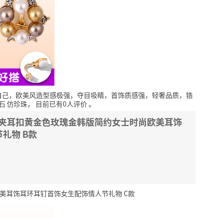
自己，欧美风造型感极强，夺目吸睛，首饰质感强，轻奢品质，锆
石 仿珍珠，
目前已有0人评价
。
耳夹耳扣黄金色玫瑰金韩版简约女士时尚欧美耳饰
礼物 B款
欧美耳饰耳环耳钉首饰女生配饰情人节礼物 C款