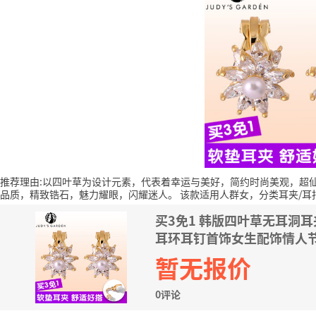
推荐理由:以四叶草为设计元素，代表着幸运与美好，简约时尚美观，超
品质，精致锆石，魅力耀眼，闪耀迷人。
该款适用人群女，分类耳夹/耳
买3免1 韩版四叶草无耳洞
耳环耳钉首饰女生配饰情人节
暂无报价
0评论