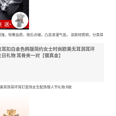
感强，轻奢品质，锆石点缀，凸显浪漫气息。
该款材质铜，分类耳
夹耳扣白金色韩版简约女士时尚欧美无耳洞耳环
日礼物 耳骨夹一对【镀真金】
欧美耳饰耳环耳钉首饰女生配饰情人节礼物 B款