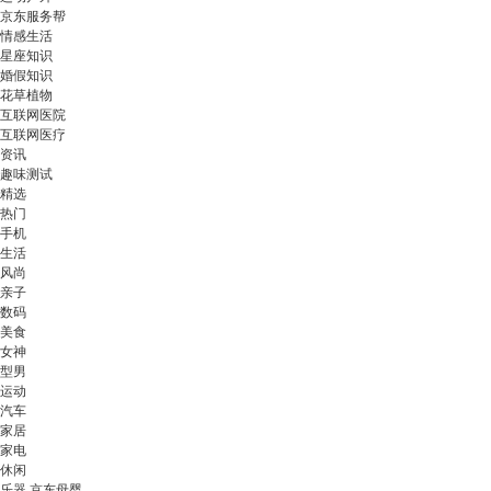
京东服务帮
情感生活
星座知识
婚假知识
花草植物
互联网医院
互联网医疗
资讯
趣味测试
精选
热门
手机
生活
风尚
亲子
数码
美食
女神
型男
运动
汽车
家居
家电
休闲
乐器 京东母婴