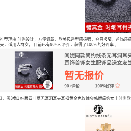
推荐理由:时尚设计，方便佩戴，欧美风造型感极强，夺目吸睛，首饰质
夹，适用人群女，
目前已有90+人评价
，获得了100%的好评率
。
闫妮同款简约线条无耳洞耳
耳饰首饰女生配饰品送女友生
暂无报价
90+评论
100%好评
3、买3免1 韩版四叶草无耳洞耳夹耳扣黄金色玫瑰金韩版简约女士时尚