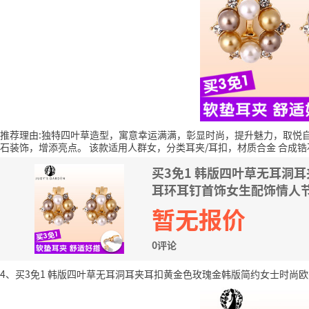
推荐理由:独特四叶草造型，寓意幸运满满，彰显时尚，提升魅力，取悦
石装饰，增添亮点。
该款适用人群女，分类耳夹/耳扣，材质合金 合成锆
买3免1 韩版四叶草无耳洞
耳环耳钉首饰女生配饰情人节
暂无报价
0评论
4、买3免1 韩版四叶草无耳洞耳夹耳扣黄金色玫瑰金韩版简约女士时尚