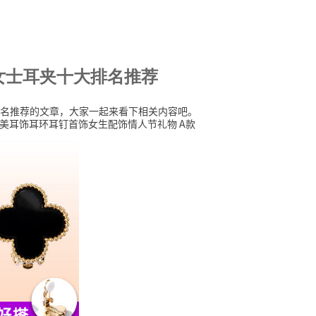
女士耳夹十大排名推荐
名推荐的文章，大家一起来看下相关内容吧。
欧美耳饰耳环耳钉首饰女生配饰情人节礼物 A款