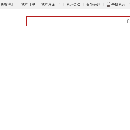
◇
免费注册
我的订单
我的京东
京东会员
企业采购
手机京东