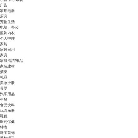
广告
家用电器
厨具
宠物生活
电脑、办公
服饰内衣
个人护理
家纺
家居日用
家具
家庭清洁/纸品
家装建材
酒类
礼品
美妆护肤
母婴
汽车用品
生鲜
食品饮料
玩具乐器
鞋靴
医药保健
钟表
珠宝首饰