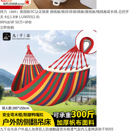
得力（deli）新国标3C认证插座 插线板/插排/排插/插板/接线板/拖线板延长线 总控开
关 4位1.8米 LU9055(1.8)
99%好评
50万+评价
立即抢购
九千谷吊床户外成人加厚双人防侧翻露营吊椅透气室内儿童网床秋千9055