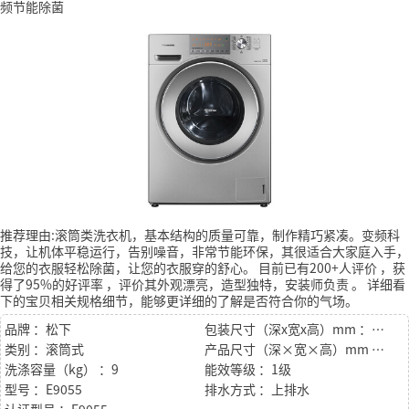
频节能除菌
推荐理由:滚筒类洗衣机，基本结构的质量可靠，制作精巧紧凑。变频科
技，让机体平稳运行，告别噪音，非常节能环保，其很适合大家庭入手，
给您的衣服轻松除菌，让您的衣服穿的舒心。
目前已有200+人评价
，获
得了95%的好评率
，评价其外观漂亮，造型独特，安装师负责
。
详细看
下的宝贝相关规格细节，能够更详细的了解是否符合你的气场。
品牌 ：松下
包装尺寸（深x宽x高）mm ：659x684x911
类别 ：滚筒式
产品尺寸（深×宽×高）mm ：586x596x845
洗涤容量（kg） ：9
能效等级 ：1级
型号 ：E9055
排水方式 ：上排水