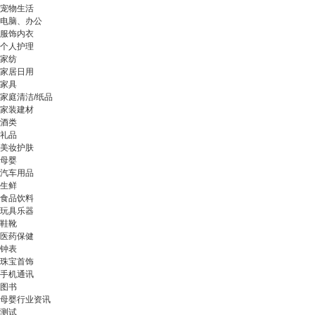
宠物生活
电脑、办公
服饰内衣
个人护理
家纺
家居日用
家具
家庭清洁/纸品
家装建材
酒类
礼品
美妆护肤
母婴
汽车用品
生鲜
食品饮料
玩具乐器
鞋靴
医药保健
钟表
珠宝首饰
手机通讯
图书
母婴行业资讯
测试