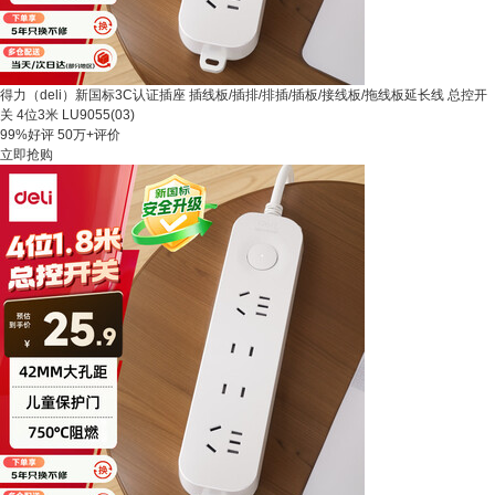
得力（deli）新国标3C认证插座 插线板/插排/排插/插板/接线板/拖线板延长线 总控开
关 4位3米 LU9055(03)
99%好评
50万+评价
立即抢购