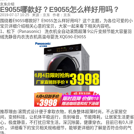
京东介绍
E9055哪款好？E9055怎么样好用吗？
2019-07-17 10:25
来源：京东
作者：京东
围绕着E9055哪款好？E9055怎么样好用吗？这个主题，为各位可爱的小
宝贝详细介绍相关心意的宝贝，大家一起来看下相关内容吧。
1、松下（Panasonic） 洗衣机全自动滚筒超薄 9公斤变频节能大容量羽
绒洗静音内衣洗衣机高温母婴洗 XQG90-E9055
推荐理由:滚筒式设计便于拿取衣物，机身整体超薄时尚，不占家居空
间，变频科技，让机体平稳运行，告别噪音，节能降耗，让居家生活更省
心，极度静音，不打扰日常生活，深沉除菌，健康穿衣。
目前已有0人评
价
。
详细看下的宝贝相关规格细节，能够更详细的了解是否符合你的气
场。