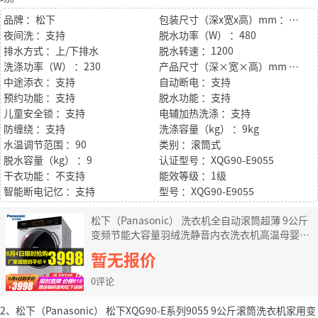
品牌 ：松下
包装尺寸（深x宽x高）mm ：659x684x911
夜间洗 ：支持
脱水功率（W） ：480
排水方式 ：上/下排水
脱水转速 ：1200
洗涤功率（W） ：230
产品尺寸（深×宽×高）mm ：586x596x845
中途添衣 ：支持
自动断电 ：支持
预约功能 ：支持
脱水功能 ：支持
儿童安全锁 ：支持
电辅加热洗涤 ：支持
防缠绕 ：支持
洗涤容量（kg） ：9kg
水温调节范围 ：90
类别 ：滚筒式
脱水容量（kg） ：9
认证型号 ：XQG90-E9055
干衣功能 ：不支持
能效等级 ：1级
智能断电记忆 ：支持
型号 ：XQG90-E9055
松下（Panasonic） 洗衣机全自动滚筒超薄 9公斤
变频节能大容量羽绒洗静音内衣洗衣机高温母婴洗
XQG90-E9055
暂无报价
0评论
2、松下（Panasonic） 松下XQG90-E系列9055 9公斤滚筒洗衣机家用变