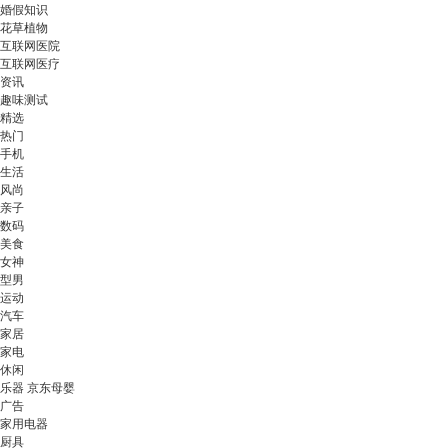
婚假知识
花草植物
互联网医院
互联网医疗
资讯
趣味测试
精选
热门
手机
生活
风尚
亲子
数码
美食
女神
型男
运动
汽车
家居
家电
休闲
乐器 京东母婴
广告
家用电器
厨具