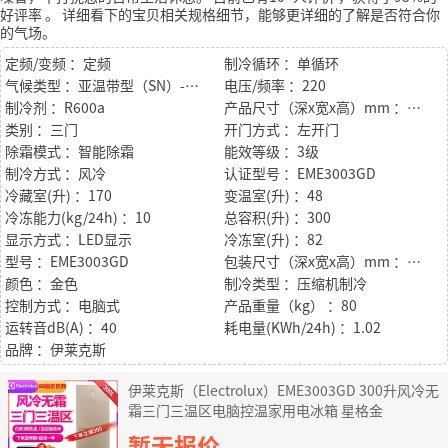
好评率
。
详细看下的宝贝相关规格细节，能够更详细的了解是否符合你
的气场。
定频/变频 ：定频
制冷循环 ：单循环
气候类型 ：亚温带型（SN）-温带型（N）-亚热带型（ST）
电压/频率 ：220
制冷剂 ：R600a
产品尺寸（深x宽x高）mm ：665×635×1870
类别 ：三门
开门方式 ：左开门
除霜模式 ：智能除霜
能效等级 ：3级
制冷方式 ：风冷
认证型号 ：EME3003GD
冷藏室(升) ：170
变温室(升) ：48
冷冻能力(kg/24h) ：10
总容积(升) ：300
显示方式 ：LED显示
冷冻室(升) ：82
型号 ：EME3003GD
包装尺寸（深x宽x高）mm ：720*680*1940
颜色 ：金色
制冷类型 ：压缩机制冷
控制方式 ：电脑式
产品重量（kg） ：80
运转音dB(A) ：40
耗电量(KWh/24h) ：1.02
品牌 ：伊莱克斯
伊莱克斯（Electrolux）EME3003GD 300升风冷无
霜三门三温区电脑控温家用电冰箱 星格金
暂无报价