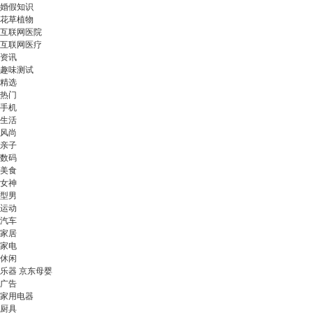
婚假知识
花草植物
互联网医院
互联网医疗
资讯
趣味测试
精选
热门
手机
生活
风尚
亲子
数码
美食
女神
型男
运动
汽车
家居
家电
休闲
乐器 京东母婴
广告
家用电器
厨具