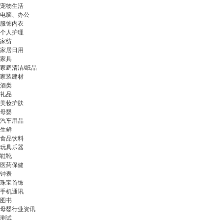
宠物生活
电脑、办公
服饰内衣
个人护理
家纺
家居日用
家具
家庭清洁/纸品
家装建材
酒类
礼品
美妆护肤
母婴
汽车用品
生鲜
食品饮料
玩具乐器
鞋靴
医药保健
钟表
珠宝首饰
手机通讯
图书
母婴行业资讯
测试