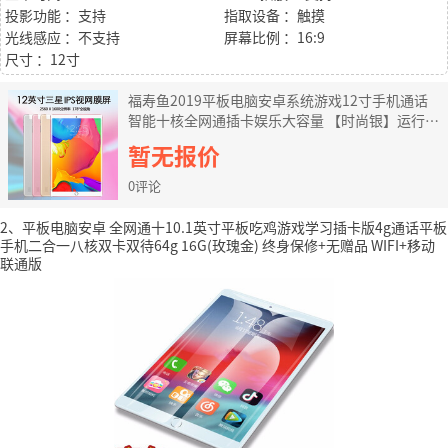
投影功能 ：支持
指取设备 ：触摸
光线感应 ：不支持
屏幕比例 ：16:9
尺寸 ：12寸
福寿鱼2019平板电脑安卓系统游戏12寸手机通话
智能十核全网通插卡娱乐大容量 【时尚银】运行
6G +32G 吃鸡wifi+全网通4G旗舰版
暂无报价
0评论
2、平板电脑安卓 全网通十10.1英寸平板吃鸡游戏学习插卡版4g通话平板
手机二合一八核双卡双待64g 16G(玫瑰金) 终身保修+无赠品 WIFI+移动
联通版