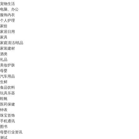
宠物生活
电脑、办公
服饰内衣
个人护理
家纺
家居日用
家具
家庭清洁/纸品
家装建材
酒类
礼品
美妆护肤
母婴
汽车用品
生鲜
食品饮料
玩具乐器
鞋靴
医药保健
钟表
珠宝首饰
手机通讯
图书
母婴行业资讯
测试