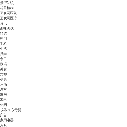
婚假知识
花草植物
互联网医院
互联网医疗
资讯
趣味测试
精选
热门
手机
生活
风尚
亲子
数码
美食
女神
型男
运动
汽车
家居
家电
休闲
乐器 京东母婴
广告
家用电器
厨具