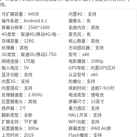
场。
可扩展容量 ：64GB
内置4G ：支持
操作系统 ：Android 8.1
摄像头 ：有
屏幕分辨率 ：2560*1600
系统内存 ：其他
4G类型 ：联通4G/移动4G/电信4G
麦克风 ：有
存储容量 ：128G
核心数量 ：其他
处理器 ：其他
方向感应器 ：支持
3G类型 ：联通3G/移动2.75G
型号 ：x80
网络连接 ：LTE版
电影播放 ：1080p
输入电压 ：5V
GPS导航 ：内置GPS芯片
蓝牙功能 ：支持
认证型号 ：x80
内置3G ：支持
陀螺仪 ：支持
内置感应 ：支持
续航时间 ：追剧7-9小时
处理器速度 ：2.0GHz
电池类型 ：锂电池
后置摄像头 ：其他
屏幕尺寸 ：12英寸
扬声器 ：2个
重力感应 ：支持
翻新类型 ：全新
HALL开关 ：支持
扩展支持 ：TF扩展
WiFi功能 ：支持
前置摄像头 ：800w
屏幕类型 ：iPAD Air屏
上市时间 ：2019
Flash播放 ：支持