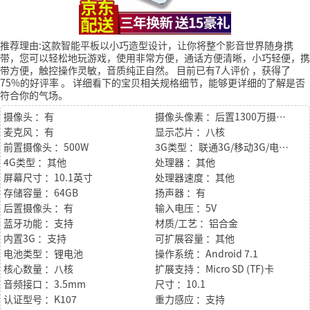
推荐理由:这款智能平板以小巧造型设计，让你将整个影音世界随身携
带，您可以轻松地玩游戏，使用非常方便，通话方便清晰，小巧轻便，携
带方便，触控操作灵敏，音质纯正自然。
目前已有7人评价
，获得了
75%的好评率
。
详细看下的宝贝相关规格细节，能够更详细的了解是否
符合你的气场。
摄像头 ：有
摄像头像素 ：后置1300万摄像头/前置500万摄像头
麦克风 ：有
显示芯片 ：八核
前置摄像头 ：500W
3G类型 ：联通3G/移动3G/电信3G
4G类型 ：其他
处理器 ：其他
屏幕尺寸 ：10.1英寸
处理器速度 ：其他
存储容量 ：64GB
扬声器 ：有
后置摄像头 ：有
输入电压 ：5V
蓝牙功能 ：支持
材质/工艺 ：铝合金
内置3G ：支持
可扩展容量 ：其他
电池类型 ：锂电池
操作系统 ：Android 7.1
核心数量 ：八核
扩展支持 ：Micro SD (TF)卡
音频接口 ：3.5mm
尺寸 ：10.1
认证型号 ：K107
重力感应 ：支持