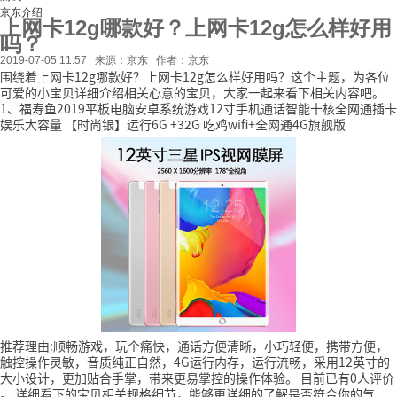
京东介绍
上网卡12g哪款好？上网卡12g怎么样好用
吗？
2019-07-05 11:57
来源：京东
作者：京东
围绕着上网卡12g哪款好？上网卡12g怎么样好用吗？这个主题，为各位
可爱的小宝贝详细介绍相关心意的宝贝，大家一起来看下相关内容吧。
1、福寿鱼2019平板电脑安卓系统游戏12寸手机通话智能十核全网通插卡
娱乐大容量 【时尚银】运行6G +32G 吃鸡wifi+全网通4G旗舰版
推荐理由:顺畅游戏，玩个痛快，通话方便清晰，小巧轻便，携带方便，
触控操作灵敏，音质纯正自然，4G运行内存，运行流畅，采用12英寸的
大小设计，更加贴合手掌，带来更易掌控的操作体验。
目前已有0人评价
。
详细看下的宝贝相关规格细节，能够更详细的了解是否符合你的气