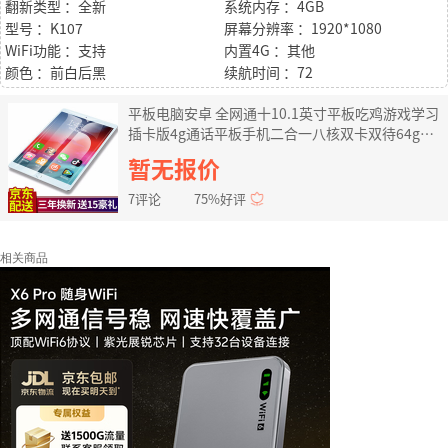
翻新类型 ：全新
系统内存 ：4GB
型号 ：K107
屏幕分辨率 ：1920*1080
WiFi功能 ：支持
内置4G ：其他
颜色 ：前白后黑
续航时间 ：72
平板电脑安卓 全网通十10.1英寸平板吃鸡游戏学习
插卡版4g通话平板手机二合一八核双卡双待64g
16G(玫瑰金) 终身保修+无赠品 WIFI+移动联通版
暂无报价
7评论
75%好评
相关商品