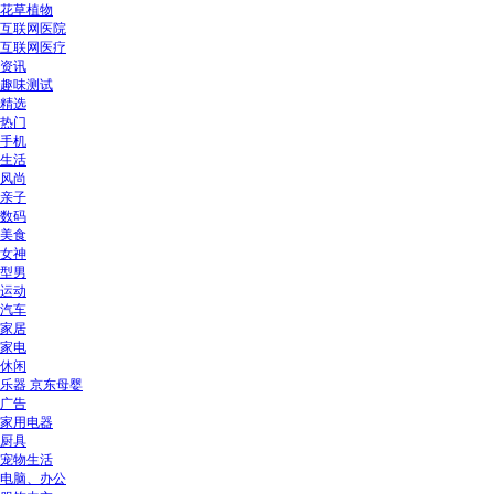
花草植物
互联网医院
互联网医疗
资讯
趣味测试
精选
热门
手机
生活
风尚
亲子
数码
美食
女神
型男
运动
汽车
家居
家电
休闲
乐器 京东母婴
广告
家用电器
厨具
宠物生活
电脑、办公