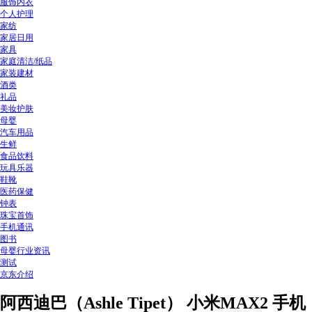
服饰内衣
个人护理
家纺
家居日用
家具
家庭清洁/纸品
家装建材
酒类
礼品
美妆护肤
母婴
汽车用品
生鲜
食品饮料
玩具乐器
鞋靴
医药保健
钟表
珠宝首饰
手机通讯
图书
母婴行业资讯
测试
京东介绍
阿西迪巴（Ashle Tipet） 小米MAX2 手机