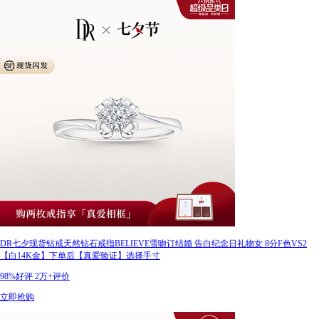
DR七夕现货钻戒天然钻石戒指BELIEVE雪吻订结婚 告白纪念日礼物女 8分F色VS2
【白14K金】下单后【真爱验证】选择手寸
98%好评
2万+评价
立即抢购