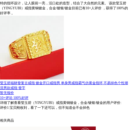
特的指环设计，让人眼前一亮，活口处的造型，结合了大自然的元素。
该款莹玉碧
（YINGYUBI）戒指黄铜镀金，合金/镀银/镀金目前已有10+人评价
，获得了100%的
好评率
。
莹玉碧福财發复古戒指 镀金开口戒指男 单身男戒指霸气仿黄金指环 不易掉色个性潮
流男款戒指 發字
暂无报价
10+评论
100%好评
详细了解查看莹玉碧（YINGYUBI）戒指黄铜镀金，合金/镀银/镀金的用户评价:
评价1:宝贝刚收到，看了一下还可以，但不知道会不会掉色
相关商品