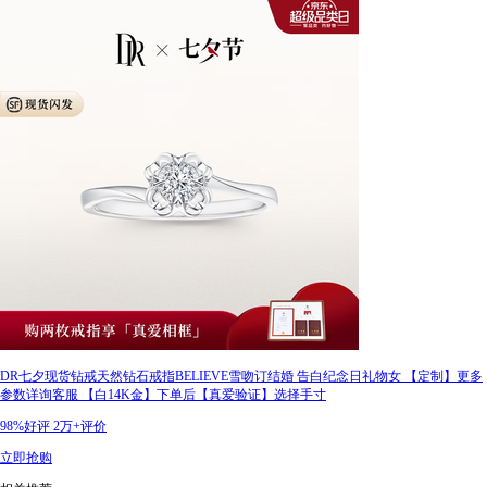
DR七夕现货钻戒天然钻石戒指BELIEVE雪吻订结婚 告白纪念日礼物女 【定制】更多
参数详询客服 【白14K金】下单后【真爱验证】选择手寸
98%好评
2万+评价
立即抢购