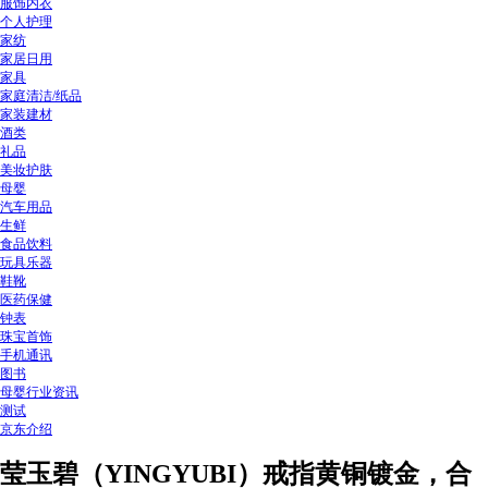
服饰内衣
个人护理
家纺
家居日用
家具
家庭清洁/纸品
家装建材
酒类
礼品
美妆护肤
母婴
汽车用品
生鲜
食品饮料
玩具乐器
鞋靴
医药保健
钟表
珠宝首饰
手机通讯
图书
母婴行业资讯
测试
京东介绍
莹玉碧（YINGYUBI）戒指黄铜镀金，合