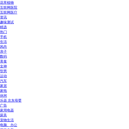
花草植物
互联网医院
互联网医疗
资讯
趣味测试
精选
热门
手机
生活
风尚
亲子
数码
美食
女神
型男
运动
汽车
家居
家电
休闲
乐器 京东母婴
广告
家用电器
厨具
宠物生活
电脑、办公