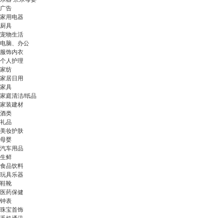
广告
家用电器
厨具
宠物生活
电脑、办公
服饰内衣
个人护理
家纺
家居日用
家具
家庭清洁/纸品
家装建材
酒类
礼品
美妆护肤
母婴
汽车用品
生鲜
食品饮料
玩具乐器
鞋靴
医药保健
钟表
珠宝首饰