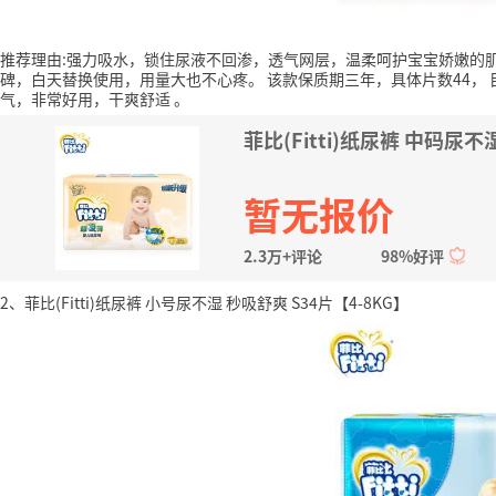
推荐理由:强力吸水，锁住尿液不回渗，透气网层，温柔呵护宝宝娇嫩的
碑，白天替换使用，用量大也不心疼。
该款保质期三年，具体片数44，
气，非常好用，干爽舒适
。
菲比(Fitti)纸尿裤 中码尿不
暂无报价
2.3万+评论
98%好评
2、菲比(Fitti)纸尿裤 小号尿不湿 秒吸舒爽 S34片【4-8KG】