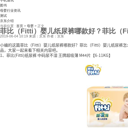
手机通讯
图书
母婴行业资讯
测试
京东介绍
当前位置 :
首页
>
母婴
>
正文
菲比（Fitti）婴儿纸尿裤哪款好？菲比（F
2019-06-04 10:19
来源：京东
作者：京东
小编的这篇菲比（Fitti）婴儿纸尿裤哪款好？菲比（Fitti）婴儿纸
品，大家一起来看下相关内容吧。
1、菲比(Fitti)纸尿裤 中码尿不湿 王牌超吸薄 M44片【6-11KG】