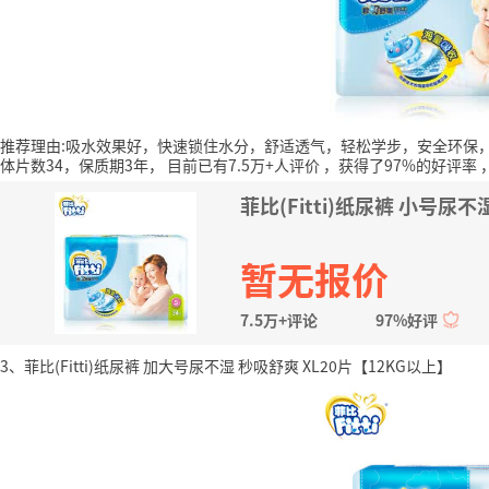
推荐理由:吸水效果好，快速锁住水分，舒适透气，轻松学步，安全环保
体片数34，保质期3年，
目前已有7.5万+人评价
，获得了97%的好评率
菲比(Fitti)纸尿裤 小号尿不
暂无报价
7.5万+评论
97%好评
3、菲比(Fitti)纸尿裤 加大号尿不湿 秒吸舒爽 XL20片【12KG以上】