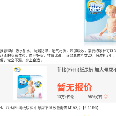
推荐理由:吸水锁水，防漏防渗，透气材质，超强吸收，需要的家长可以
超柔的穿着体验，国产好货，性价比高。
该款具体片数20，保质期3年，
便，完全不漏，穿上合适
。
菲比(Fitti)纸尿裤 加大号
暂无报价
13万+评论
98%好评
4、菲比(Fitti)纸尿裤 中号尿不湿 秒吸舒爽 M192片【6-11KG】