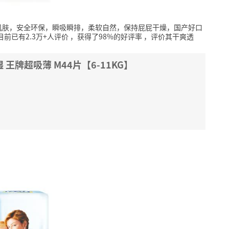
肌肤，安全环保，瞬吸瞬排，柔软自然，保持屁屁干燥，国产好口
目前已有2.3万+人评价
，获得了98%的好评率
，评价其干爽透
湿 王牌超吸薄 M44片【6-11KG】