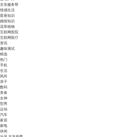
京东服务帮
情感生活
星座知识
婚假知识
花草植物
互联网医院
互联网医疗
资讯
趣味测试
精选
热门
手机
生活
风尚
亲子
数码
美食
女神
型男
运动
汽车
家居
家电
休闲
乐器 京东母婴