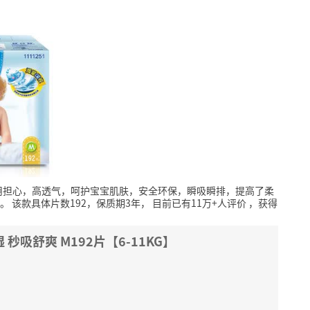
用担心，高透气，呵护宝宝肌肤，安全环保，瞬吸瞬排，提高了柔
。
该款具体片数192，保质期3年，
目前已有11万+人评价
，获得
湿 秒吸舒爽 M192片【6-11KG】