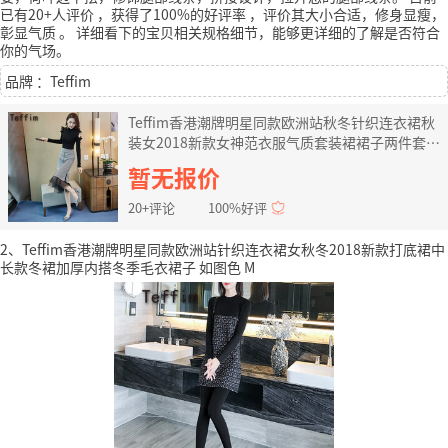
已有20+人评价
，获得了100%的好评率
，评价其大小合适，修身显瘦，
彰显气质
。
详细看下的宝贝相关规格细节，能够更详细的了解是否符合
你的气场。
品牌 ：Teffim
Teffim香港潮牌明星同款欧洲站秋冬针织连衣裙秋
装女2018新款女神范衣服气质套装裙裙子两件套装
图片色 M
暂无报价
20+评论
100%好评
2、Teffim香港潮牌明星同款欧洲站针织连衣裙女秋冬2018新款打底裙中
长款冬裙加厚内搭冬季毛衣裙子 如图色 M