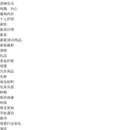
宠物生活
电脑、办公
服饰内衣
个人护理
家纺
家居日用
家具
家庭清洁/纸品
家装建材
酒类
礼品
美妆护肤
母婴
汽车用品
生鲜
食品饮料
玩具乐器
鞋靴
医药保健
钟表
珠宝首饰
手机通讯
图书
母婴行业资讯
测试