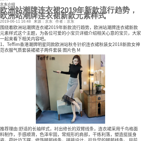
京东介绍
欧洲站潮牌连衣裙2019年新款流行趋势，
欧洲站潮牌连衣裙新款元素样式
2019-06-11 16:48
来源：京东
作者：京东
围绕着欧洲站潮牌连衣裙2019年新款流行趋势，欧洲站潮牌连衣裙新款
元素样式这个主题，为各位可爱的小宝贝详细介绍相关心意的宝贝，大家
一起来看下相关内容吧。
1、Teffim香港潮牌明星同款欧洲站秋冬针织连衣裙秋装女2018新款女神
范衣服气质套装裙裙子两件套装 图片色 M
推荐理由:舒适的长袖样式，衬出修长的双臂线条，连衣裙采用千鸟格面
料制作，手感顺滑，色泽牢固，常规形的肩部，干练利落，塑造挺拔身
姿，荷叶边下摆，修饰腿部线条，拼接设计，拉升您的腿部线条。
目前