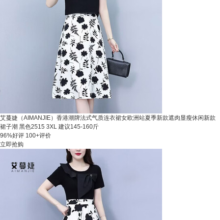
艾蔓婕（AIMANJIE）香港潮牌法式气质连衣裙女欧洲站夏季新款遮肉显瘦休闲新款
裙子潮 黑色2515 3XL 建议145-160斤
96%好评
100+评价
立即抢购