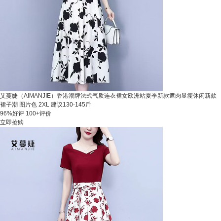
艾蔓婕（AIMANJIE）香港潮牌法式气质连衣裙女欧洲站夏季新款遮肉显瘦休闲新款
裙子潮 图片色 2XL 建议130-145斤
96%好评
100+评价
立即抢购