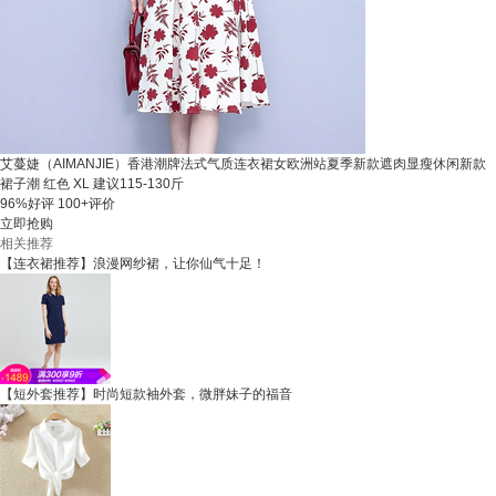
艾蔓婕（AIMANJIE）香港潮牌法式气质连衣裙女欧洲站夏季新款遮肉显瘦休闲新款
裙子潮 红色 XL 建议115-130斤
96%好评
100+评价
立即抢购
相关推荐
【连衣裙推荐】浪漫网纱裙，让你仙气十足！
【短外套推荐】时尚短款袖外套，微胖妹子的福音