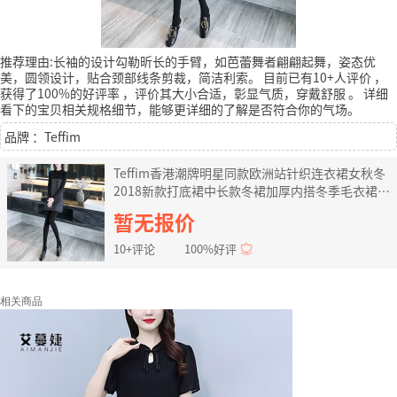
推荐理由:长袖的设计勾勒昕长的手臂，如芭蕾舞者翩翩起舞，姿态优
美，圆领设计，贴合颈部线条剪裁，简洁利索。
目前已有10+人评价
，
获得了100%的好评率
，评价其大小合适，彰显气质，穿戴舒服
。
详细
看下的宝贝相关规格细节，能够更详细的了解是否符合你的气场。
品牌 ：Teffim
Teffim香港潮牌明星同款欧洲站针织连衣裙女秋冬
2018新款打底裙中长款冬裙加厚内搭冬季毛衣裙子
如图色 M
暂无报价
10+评论
100%好评
相关商品