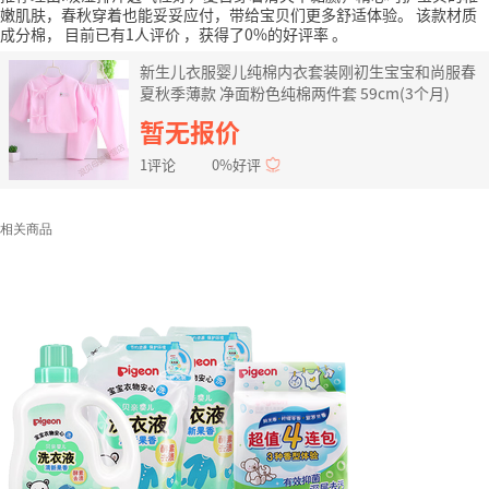
嫩肌肤，春秋穿着也能妥妥应付，带给宝贝们更多舒适体验。
该款材质
成分棉，
目前已有1人评价
，获得了0%的好评率
。
新生儿衣服婴儿纯棉内衣套装刚初生宝宝和尚服春
夏秋季薄款 净面粉色纯棉两件套 59cm(3个月)
暂无报价
1评论
0%好评
相关商品