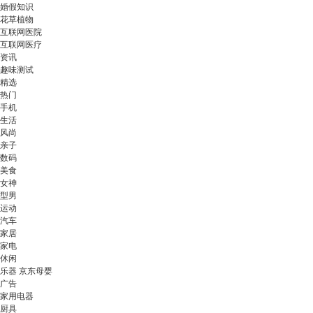
婚假知识
花草植物
互联网医院
互联网医疗
资讯
趣味测试
精选
热门
手机
生活
风尚
亲子
数码
美食
女神
型男
运动
汽车
家居
家电
休闲
乐器 京东母婴
广告
家用电器
厨具