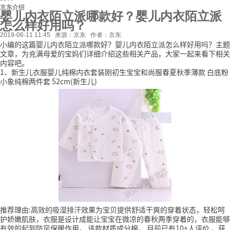
京东介绍
婴儿内衣陌立派哪款好？婴儿内衣陌立派
怎么样好用吗？
2019-06-11 11:45
来源：京东
作者：京东
小编的这篇婴儿内衣陌立派哪款好？婴儿内衣陌立派怎么样好用吗？主题
文章，为充满母爱的宝妈们详细介绍这些相关产品，大家一起来看下相关
内容吧。
1、新生儿衣服婴儿纯棉内衣套装刚初生宝宝和尚服春夏秋季薄款 白底粉
小象纯棉两件套 52cm(新生儿)
推荐理由:高效的吸湿排汗效果为宝贝提供舒适干爽的穿着状态，轻松呵
护娇嫩肌肤，衣服是设计成能让宝宝在微凉的春秋两季穿着的，衣服能够
有效的起到防风保暖作用。
该款材质成分棉，
目前已有10+人评价
，获