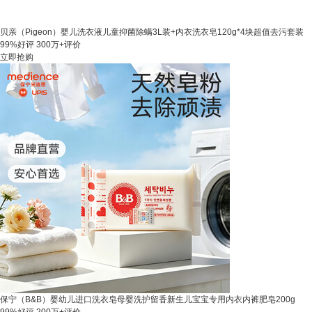
贝亲（Pigeon）婴儿洗衣液儿童抑菌除螨3L装+内衣洗衣皂120g*4块超值去污套装
99%好评
300万+评价
立即抢购
保宁（B&B）婴幼儿进口洗衣皂母婴洗护留香新生儿宝宝专用内衣内裤肥皂200g