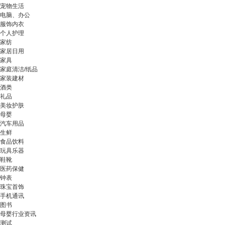
宠物生活
电脑、办公
服饰内衣
个人护理
家纺
家居日用
家具
家庭清洁/纸品
家装建材
酒类
礼品
美妆护肤
母婴
汽车用品
生鲜
食品饮料
玩具乐器
鞋靴
医药保健
钟表
珠宝首饰
手机通讯
图书
母婴行业资讯
测试