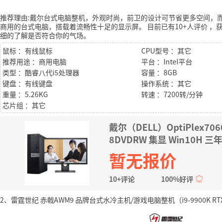
推荐理由:戴尔台式电脑整机，外观时尚，前卫的设计可节省更多空间，
商用的台式电脑，搭载着流畅性十足的显示屏。
目前已有10+人评价
，获
细的了解是否符合你的气场。
鼠标 ：有线鼠标
CPU型号 ：其它
推荐用途 ：商用电脑
平台 ：Intel平台
类型 ：酷睿八代i5处理器
容量 ：8GB
键盘 ：有线键盘
操作系统 ：其它
重量 ：5.26KG
转速 ：7200转/分钟
芯片组 ：其它
戴尔（DELL）OptiPlex70
8DVDRW 集显 Win10H
暂无报价
10+评论
100%好评
2、雷霆世纪 赤戟AWM9 品牌台式水冷主机/游戏电脑整机（i9-9900K RTX208