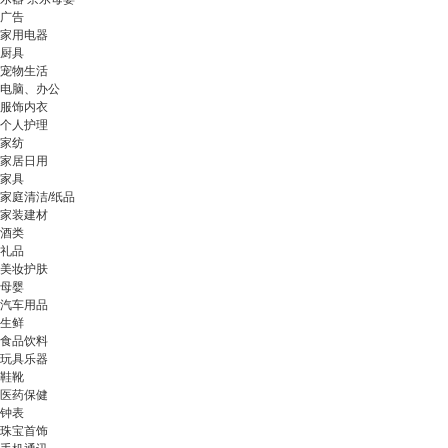
广告
家用电器
厨具
宠物生活
电脑、办公
服饰内衣
个人护理
家纺
家居日用
家具
家庭清洁/纸品
家装建材
酒类
礼品
美妆护肤
母婴
汽车用品
生鲜
食品饮料
玩具乐器
鞋靴
医药保健
钟表
珠宝首饰