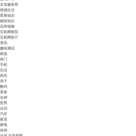
京东服务帮
情感生活
星座知识
婚假知识
花草植物
互联网医院
互联网医疗
资讯
趣味测试
精选
热门
手机
生活
风尚
亲子
数码
美食
女神
型男
运动
汽车
家居
家电
休闲
乐器 京东母婴