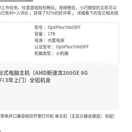
种工作任务，任意游戏轻松畅玩，视频畅览，小巧微型的主机可以
已有40+人评价
，获得了92%的好评率
。
详细看下的宝贝相关规
型号 ：OptiPlex7060SFF
容量 ：1TB
电源 ：内置电源
认证型号 ：OptiPlex7060SFF
机箱类型 ：小机箱
式电脑主机（AMD新速龙200GE 8G
WiFi 3年上门）全铝机身
电脑带串并口兼容税控开票打印机 单主机（无显示器含键鼠） 标配：