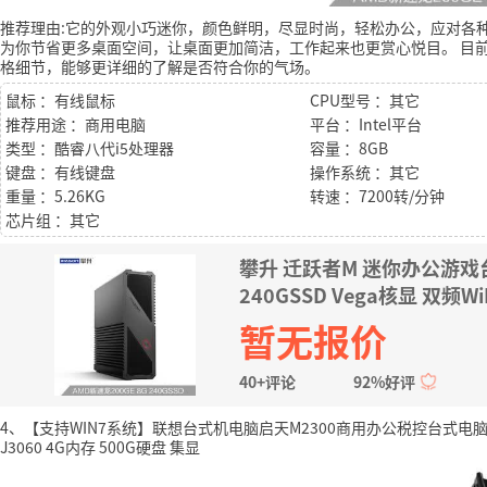
推荐理由:它的外观小巧迷你，颜色鲜明，尽显时尚，轻松办公，应对各
为你节省更多桌面空间，让桌面更加简洁，工作起来也更赏心悦目。
目前
格细节，能够更详细的了解是否符合你的气场。
鼠标 ：有线鼠标
CPU型号 ：其它
推荐用途 ：商用电脑
平台 ：Intel平台
类型 ：酷睿八代i5处理器
容量 ：8GB
键盘 ：有线键盘
操作系统 ：其它
重量 ：5.26KG
转速 ：7200转/分钟
芯片组 ：其它
攀升 迁跃者M 迷你办公游戏台
240GSSD Vega核显 双频
暂无报价
40+评论
92%好评
4、【支持WIN7系统】联想台式机电脑启天M2300商用办公税控台式
J3060 4G内存 500G硬盘 集显