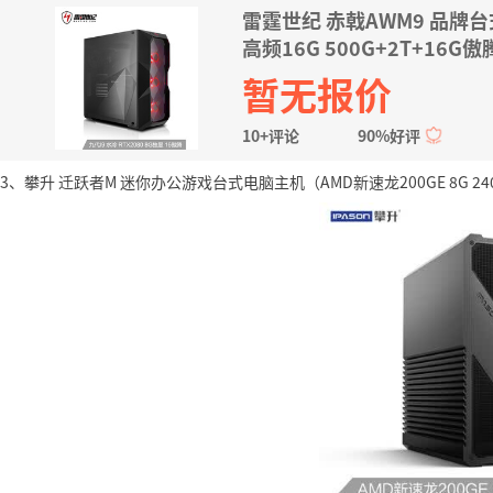
雷霆世纪 赤戟AWM9 品牌台式
高频16G 500G+2T+16G傲
暂无报价
10+评论
90%好评
3、攀升 迁跃者M 迷你办公游戏台式电脑主机（AMD新速龙200GE 8G 240G