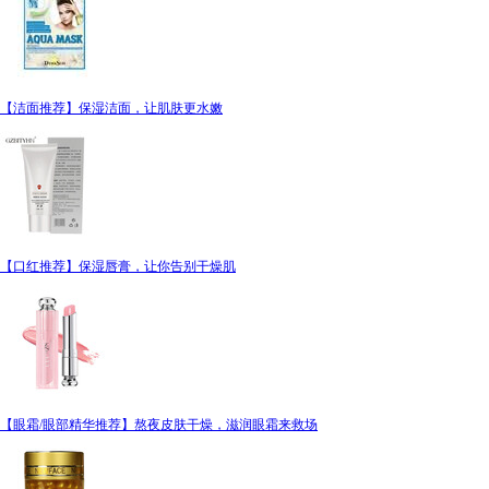
【洁面推荐】保湿洁面，让肌肤更水嫩
【口红推荐】保湿唇膏，让你告别干燥肌
【眼霜/眼部精华推荐】熬夜皮肤干燥，滋润眼霜来救场