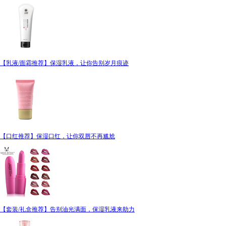
【乳液/面霜推荐】保湿乳液，让你告别岁月痕迹
【口红推荐】保湿口红，让你双唇不再尴尬
【套装/礼盒推荐】告别油光满面，保湿乳液来助力