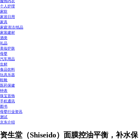
服饰内衣
个人护理
家纺
家居日用
家具
家庭清洁/纸品
家装建材
酒类
礼品
美妆护肤
母婴
汽车用品
生鲜
食品饮料
玩具乐器
鞋靴
医药保健
钟表
珠宝首饰
手机通讯
图书
母婴行业资讯
测试
京东介绍
资生堂（Shiseido）面膜控油平衡，补水保