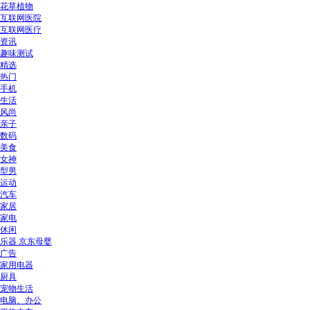
花草植物
互联网医院
互联网医疗
资讯
趣味测试
精选
热门
手机
生活
风尚
亲子
数码
美食
女神
型男
运动
汽车
家居
家电
休闲
乐器 京东母婴
广告
家用电器
厨具
宠物生活
电脑、办公