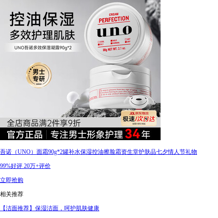
吾诺（UNO）面霜90g*2罐补水保湿控油擦脸霜资生堂护肤品七夕情人节礼物
99%好评
20万+评价
立即抢购
相关推荐
【洁面推荐】保湿洁面，呵护肌肤健康