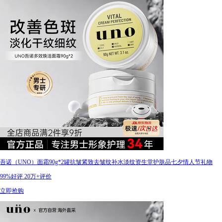
吾诺（UNO）面霜90g*2罐抗皱紧致去皱纹补水淡纹资生堂护肤品七夕情人节礼物
99%好评
20万+评价
立即抢购