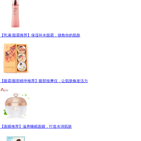
【乳液/面霜推荐】保湿补水面霜，拯救你的肌肤
【眼霜/眼部精华推荐】眼部按摩仪，让肌肤焕发活力
【面膜推荐】滋养睡眠面膜，打造水润肌肤