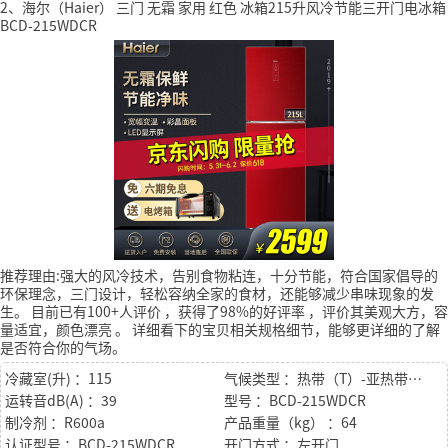
2、海尔（Haier） 三门 无霜 家用 红色 冰箱215升风冷节能三开门电冰箱
BCD-215WDCR
推荐理由:强大的风冷技术，告别食物粘连，十分节能，符合国家倡导的
环保理念，三门设计，轻松容纳全家的食材，还能够减少串味现象的发
生。
目前已有100+人评价
，获得了98%的好评率
，评价其美观大方，容
量适宜，颜色漂亮
。
详细看下的宝贝相关规格细节，能够更详细的了解
是否符合你的气场。
冷藏室(升) ：115
气候类型 ：热带（T）-亚热带（ST）--温带（N）－亚温带型（SN）
运转音dB(A) ：39
型号 ：BCD-215WDCR
制冷剂 ：R600a
产品重量（kg） ：64
认证型号 ：BCD-215WDCR
开门方式 ：左开门