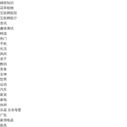
婚假知识
花草植物
互联网医院
互联网医疗
资讯
趣味测试
精选
热门
手机
生活
风尚
亲子
数码
美食
女神
型男
运动
汽车
家居
家电
休闲
乐器 京东母婴
广告
家用电器
厨具