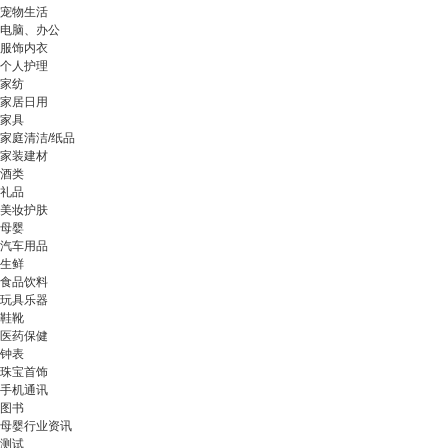
宠物生活
电脑、办公
服饰内衣
个人护理
家纺
家居日用
家具
家庭清洁/纸品
家装建材
酒类
礼品
美妆护肤
母婴
汽车用品
生鲜
食品饮料
玩具乐器
鞋靴
医药保健
钟表
珠宝首饰
手机通讯
图书
母婴行业资讯
测试