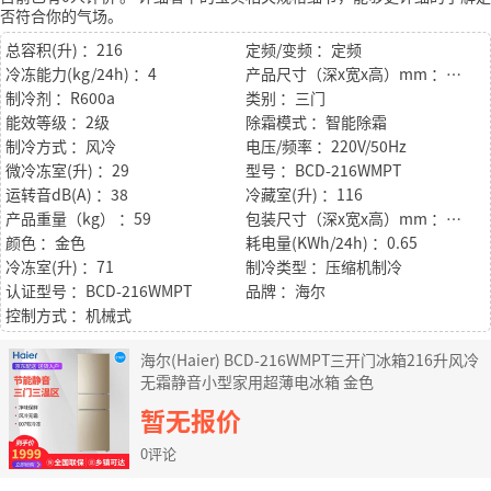
否符合你的气场。
总容积(升) ：216
定频/变频 ：定频
冷冻能力(kg/24h) ：4
产品尺寸（深x宽x高）mm ：622*565*1750
制冷剂 ：R600a
类别 ：三门
能效等级 ：2级
除霜模式 ：智能除霜
制冷方式 ：风冷
电压/频率 ：220V/50Hz
微冷冻室(升) ：29
型号 ：BCD-216WMPT
运转音dB(A) ：38
冷藏室(升) ：116
产品重量（kg） ：59
包装尺寸（深x宽x高）mm ：632*580*1900
颜色 ：金色
耗电量(KWh/24h) ：0.65
冷冻室(升) ：71
制冷类型 ：压缩机制冷
认证型号 ：BCD-216WMPT
品牌 ：海尔
控制方式 ：机械式
海尔(Haier) BCD-216WMPT三开门冰箱216升风冷
无霜静音小型家用超薄电冰箱 金色
暂无报价
0评论