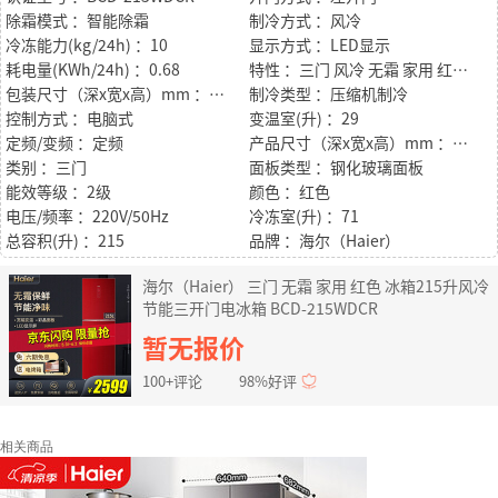
除霜模式 ：智能除霜
制冷方式 ：风冷
冷冻能力(kg/24h) ：10
显示方式 ：LED显示
耗电量(KWh/24h) ：0.68
特性 ：三门 风冷 无霜 家用 红色 节能 省电 电冰箱
包装尺寸（深x宽x高）mm ：660*600*1800
制冷类型 ：压缩机制冷
控制方式 ：电脑式
变温室(升) ：29
定频/变频 ：定频
产品尺寸（深x宽x高）mm ：613*553*1750
类别 ：三门
面板类型 ：钢化玻璃面板
能效等级 ：2级
颜色 ：红色
电压/频率 ：220V/50Hz
冷冻室(升) ：71
总容积(升) ：215
品牌 ：海尔（Haier）
海尔（Haier） 三门 无霜 家用 红色 冰箱215升风冷
节能三开门电冰箱 BCD-215WDCR
暂无报价
100+评论
98%好评
相关商品