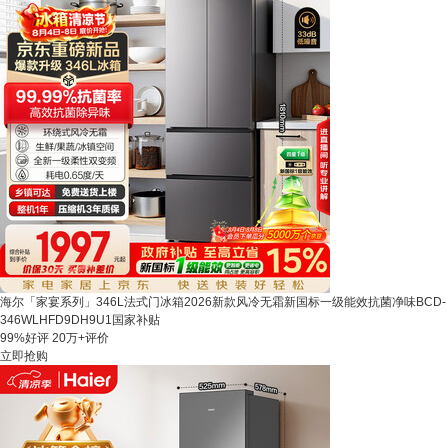
海尔「家宴系列」346L法式门冰箱2026新款风冷无霜新国标一级能效抗菌净味BCD-
346WLHFD9DH9U1国家补贴
99%好评
20万+评价
立即抢购