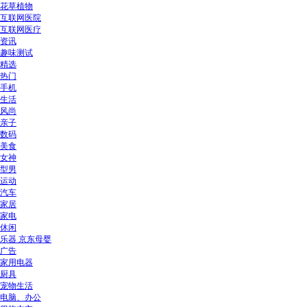
花草植物
互联网医院
互联网医疗
资讯
趣味测试
精选
热门
手机
生活
风尚
亲子
数码
美食
女神
型男
运动
汽车
家居
家电
休闲
乐器 京东母婴
广告
家用电器
厨具
宠物生活
电脑、办公