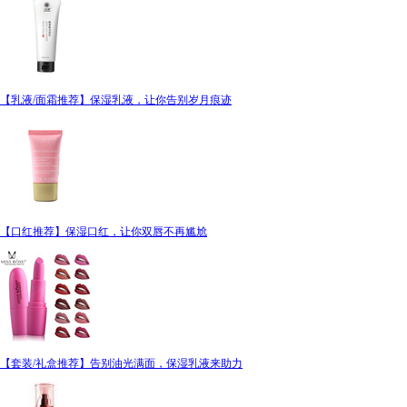
【乳液/面霜推荐】保湿乳液，让你告别岁月痕迹
【口红推荐】保湿口红，让你双唇不再尴尬
【套装/礼盒推荐】告别油光满面，保湿乳液来助力