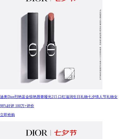
迪奥Dior烈艳蓝金惊艳唇膏哑光215 口红滋润生日礼物七夕情人节礼物女
98%好评
100万+评价
立即抢购