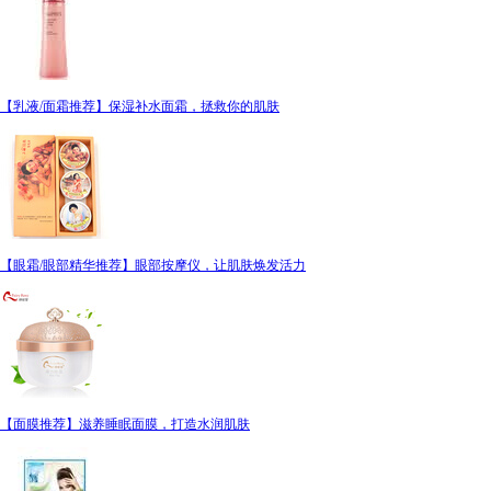
【乳液/面霜推荐】保湿补水面霜，拯救你的肌肤
【眼霜/眼部精华推荐】眼部按摩仪，让肌肤焕发活力
【面膜推荐】滋养睡眠面膜，打造水润肌肤