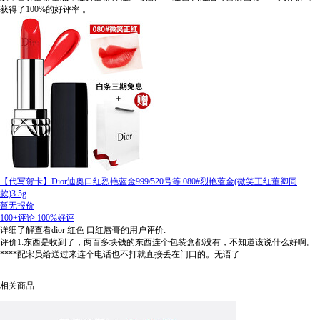
获得了100%的好评率
。
【代写贺卡】Dior迪奥口红烈艳蓝金999/520号等 080#烈艳蓝金(微笑正红董卿同
款)3.5g
暂无报价
100+评论
100%好评
详细了解查看dior 红色 口红唇膏的用户评价:
评价1:东西是收到了，两百多块钱的东西连个包装盒都没有，不知道该说什么好啊。
****配宋员给送过来连个电话也不打就直接丢在门口的。无语了
相关商品