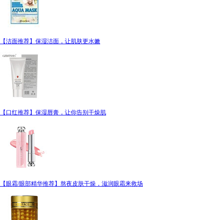
【洁面推荐】保湿洁面，让肌肤更水嫩
【口红推荐】保湿唇膏，让你告别干燥肌
【眼霜/眼部精华推荐】熬夜皮肤干燥，滋润眼霜来救场