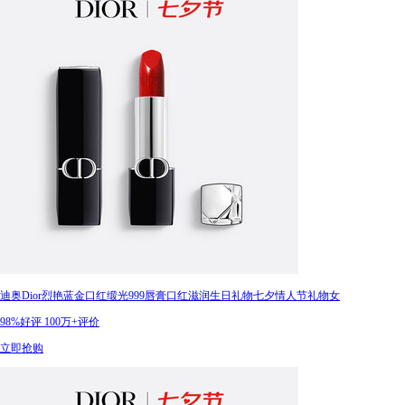
迪奥Dior烈艳蓝金口红缎光999唇膏口红滋润生日礼物七夕情人节礼物女
98%好评
100万+评价
立即抢购