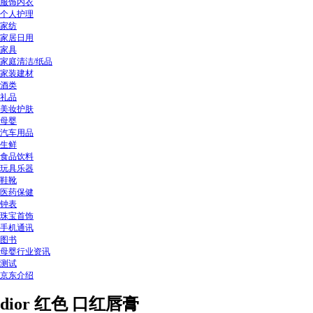
服饰内衣
个人护理
家纺
家居日用
家具
家庭清洁/纸品
家装建材
酒类
礼品
美妆护肤
母婴
汽车用品
生鲜
食品饮料
玩具乐器
鞋靴
医药保健
钟表
珠宝首饰
手机通讯
图书
母婴行业资讯
测试
京东介绍
dior 红色 口红唇膏