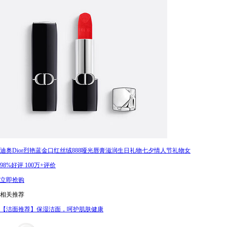
迪奥Dior烈艳蓝金口红丝绒888哑光唇膏滋润生日礼物七夕情人节礼物女
98%好评
100万+评价
立即抢购
相关推荐
【洁面推荐】保湿洁面，呵护肌肤健康