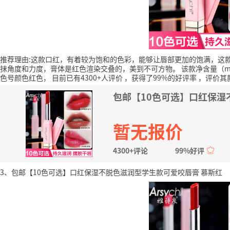
推荐理由:这款口红，有着较为饱和的色彩，能够让唇部更加的饱满，这
抹角度和力度，膏体是红色渲染交叠的，美到不可方物。
该款净含量（m
色号颜色红色，
目前已有4300+人评价
，获得了99%的好评率
，评价其
包邮【10色可选】口红保湿
暂无报价
4300+评论
99%好评
3、包邮【10色可选】口红保湿不脱色滋润型学生款可爱咬唇膏 慕斯红