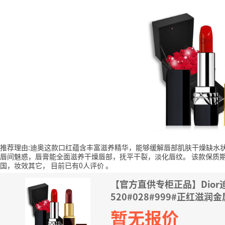
推荐理由:迪奥这款口红蕴含丰富滋养精华，能够缓解唇部肌肤干燥缺水
唇间魅惑，唇膏能全面滋养干燥唇部，抚平干裂，淡化唇纹。
该款保质期
国，妆效其它，
目前已有0人评价
。
【官方直供专柜正品】Dio
520#028#999#正红滋
盒
暂无报价