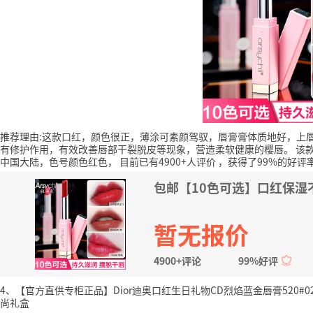
推荐理由:这款口红，颜色很正，薄涂可素颜驾驭，唇膏膏体质地好，上
有修护作用，有效改善唇部干裂脱皮等现象，营造柔软健康的樱唇。
该
中国大陆，色号颜色红色，
目前已有4900+人评价
，获得了99%的好评
包邮【10色可选】口红保湿
暂无报价
4900+评论
99%好评
4、【官方直供专柜正品】Dior迪奥口红生日礼物CD烈焰蓝金唇膏520#02
尚礼盒