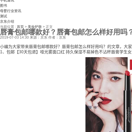
手机通讯
图书
母婴行业资讯
测试
京东介绍
当前位置 :
首页
>
美妆护肤
>
正文
唇膏包邮哪款好？唇膏包邮怎么样好用吗
2019-07-03 14:30
来源：京东
作者：京东
小编为大家带来唇膏包邮哪款好？唇膏包邮怎么样好用吗？的文章，大家
1、包邮【30天包退】哑光雾面口红 持久保湿不易掉色不沾杯唇膏学生女