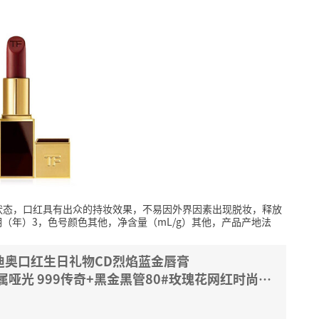
状态，口红具有出众的持妆效果，不易因外界因素出现脱妆，释放
（年）3，色号颜色其他，净含量（mL/g）其他，产品产地法
r迪奥口红生日礼物CD烈焰蓝金唇膏
润金属哑光 999传奇+黑金黑管80#玫瑰花网红时尚礼