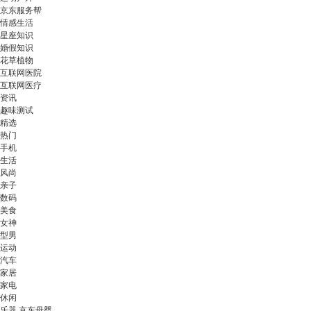
京东服务帮
情感生活
星座知识
婚假知识
花草植物
互联网医院
互联网医疗
资讯
趣味测试
精选
热门
手机
生活
风尚
亲子
数码
美食
女神
型男
运动
汽车
家居
家电
休闲
乐器 京东母婴