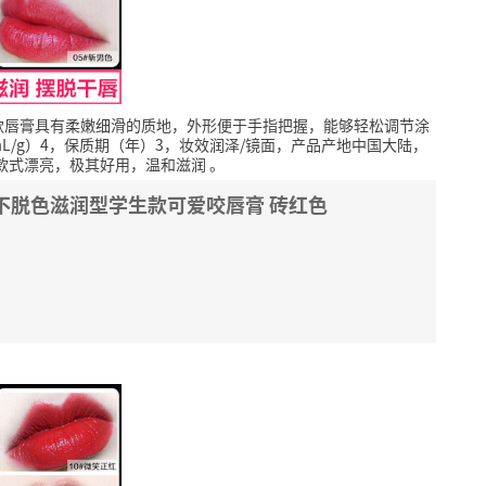
款唇膏具有柔嫩细滑的质地，外形便于手指把握，能够轻松调节涂
L/g）4，保质期（年）3，妆效润泽/镜面，产品产地中国大陆，
款式漂亮，极其好用，温和滋润
。
不脱色滋润型学生款可爱咬唇膏 砖红色