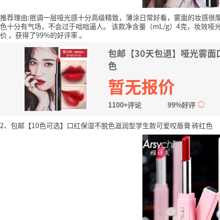
推荐理由:抿调一层哑光感十分高级精致，薄涂日常好看，雾面的妆感很
色十分有气场，不会过于咄咄逼人。
该款净含量（mL/g）4克，妆效哑
价
，获得了99%的好评率
。
包邮【30天包退】哑光雾面
色
暂无报价
1100+评论
99%好评
2、包邮【10色可选】口红保湿不脱色滋润型学生款可爱咬唇膏 砖红色