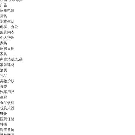
广告
家用电器
厨具
宠物生活
电脑、办公
服饰内衣
个人护理
家纺
家居日用
家具
家庭清洁/纸品
家装建材
酒类
礼品
美妆护肤
母婴
汽车用品
生鲜
食品饮料
玩具乐器
鞋靴
医药保健
钟表
珠宝首饰