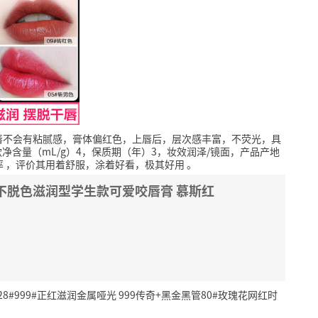
唇不会有粘腻感，膏体偏红色，上唇后，层次感丰富，不荧光，具
款净含量（mL/g）4，保质期（年）3，妆效润泽/镜面，产品产地
率
，评价其用着舒服，涂着好看，极其好用
。
不脱色滋润型学生款可爱咬唇膏 慕斯红
8#999#正红滋润金属哑光 999传奇+黑金黑管80#玫瑰花网红时