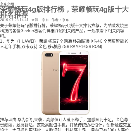
京东介绍
荣耀畅玩4g版排行榜，荣耀畅玩4g版十大
排名推荐
2019-07-23 14:41
来源：京东
作者：京东
关于荣耀畅玩4g版排行榜，荣耀畅玩4g版十大排名推荐，为酷爱发烧黑
科技的各位Geeker极客们详细介绍相关的产品，一起来看下相关内容
吧。
1、华为（HUAWEI） 荣耀 畅玩7 全网通 移动联通电信4G 全面屏智能老
人老年手机 双卡双待 金色 移动版(2GB RAM+16GB ROM)
推荐理由:华为新机来袭，高颜值让人爱不释手，握感圆润十足，金色尊
贵靓丽，触感舒适，这款高颜值手机，打破传统边框设计，创新触控交互
设计，大屏操作更轻松，人脸识别，科技感十足。
目前已有300+人评价