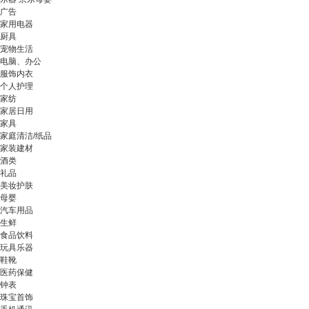
广告
家用电器
厨具
宠物生活
电脑、办公
服饰内衣
个人护理
家纺
家居日用
家具
家庭清洁/纸品
家装建材
酒类
礼品
美妆护肤
母婴
汽车用品
生鲜
食品饮料
玩具乐器
鞋靴
医药保健
钟表
珠宝首饰