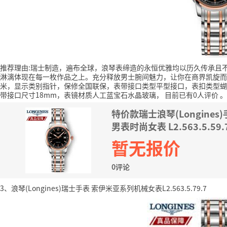
推荐理由:瑞士制造，遍布全球，浪琴表缔造的永恒优雅均以历久传承且
淋漓体现在每一枚作品之上。充分释放男士腕间魅力，让你在商界凯旋而
米，显示类别指针，保修全国联保，表带接口类型平型接口，表扣类型蝴
带接口尺寸18mm，表镜材质人工蓝宝石水晶玻璃，
目前已有0人评价
。
特价款瑞士浪琴(Longin
男表时尚女表 L2.563.5.59
暂无报价
0评论
3、浪琴(Longines)瑞士手表 索伊米亚系列机械女表L2.563.5.79.7