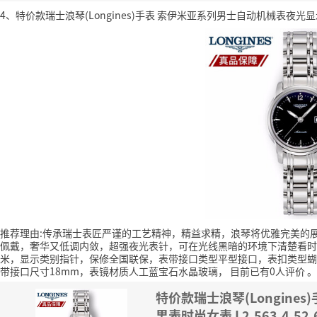
4、特价款瑞士浪琴(Longines)手表 索伊米亚系列男士自动机械表夜光显示钢
推荐理由:传承瑞士表匠严谨的工艺精神，精益求精，浪琴将优雅完美的
佩戴，奢华又低调内敛，超强夜光表针，可在光线黑暗的环境下清楚看时
米，显示类别指针，保修全国联保，表带接口类型平型接口，表扣类型蝴
带接口尺寸18mm，表镜材质人工蓝宝石水晶玻璃，
目前已有0人评价
。
特价款瑞士浪琴(Longin
男表时尚女表 L2.563.4.52