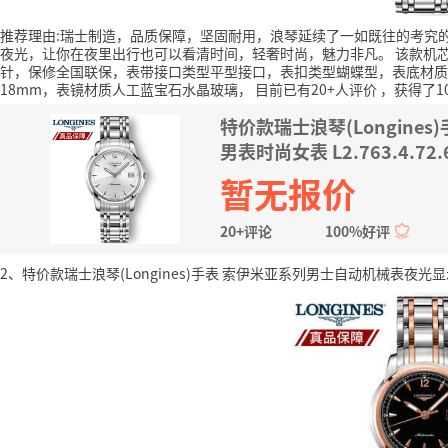
推荐理由:瑞士制造，品质保障，坚固耐用，浪琴延续了一如既往的考究
夜光，让你在夜里出行也可以看清时间，轻奢时尚，魅力非凡。
该款机
针，保修全国联保，表带接口类型平型接口，表扣类型蝴蝶型，表底材质
18mm，表镜材质人工蓝宝石水晶玻璃，
目前已有20+人评价
，获得了1
特价款瑞士浪琴(Longin
男表时尚女表 L2.763.4.72
暂无报价
20+评论
100%好评
2、特价款瑞士浪琴(Longines)手表 索伊米亚系列男士自动机械表夜光显示钢