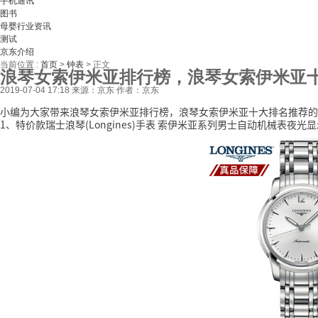
手机通讯
图书
母婴行业资讯
测试
京东介绍
当前位置 :
首页
>
钟表
>
正文
浪琴女索伊米亚排行榜，浪琴女索伊米亚
2019-07-04 17:18
来源：京东
作者：京东
小编为大家带来浪琴女索伊米亚排行榜，浪琴女索伊米亚十大排名推荐的
1、特价款瑞士浪琴(Longines)手表 索伊米亚系列男士自动机械表夜光显示钢