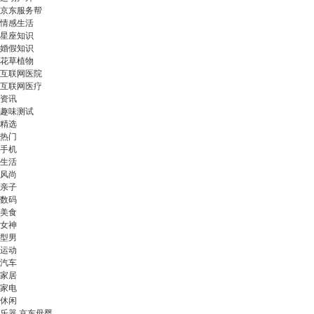
京东服务帮
情感生活
星座知识
婚假知识
花草植物
互联网医院
互联网医疗
资讯
趣味测试
精选
热门
手机
生活
风尚
亲子
数码
美食
女神
型男
运动
汽车
家居
家电
休闲
乐器 京东母婴