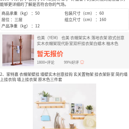
能够更详细的了解是否符合你的气场。
商品承重（kg） ：50
包装尺寸（cm） ：60
层位 ：三层
组立尺寸（cm） ：160
产品净重（kg） ：12
也美（YEM） 也美 衣帽架实木 落地衣架 欧式创意
实木衣帽架现代卧室双杆挂衣架白蜡木 柚木色
暂无报价
1800+评论
99%好评
2、家特嘉 衣帽架壁挂 墙壁实木创意挂钩 玄关置物架 挂衣架卧室 简约墙
上挂衣钩 墙上挂衣架 原木色三件套