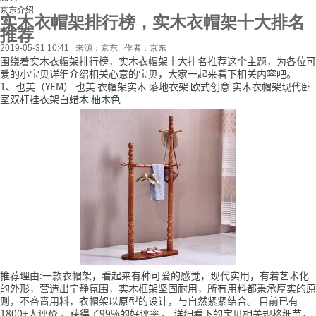
京东介绍
实木衣帽架排行榜，实木衣帽架十大排名
推荐
2019-05-31 10:41
来源：京东
作者：京东
围绕着实木衣帽架排行榜，实木衣帽架十大排名推荐这个主题，为各位可
爱的小宝贝详细介绍相关心意的宝贝，大家一起来看下相关内容吧。
1、也美（YEM） 也美 衣帽架实木 落地衣架 欧式创意 实木衣帽架现代卧
室双杆挂衣架白蜡木 柚木色
推荐理由:一款衣帽架，看起来有种可爱的感觉，现代实用，有着艺术化
的外形，营造出宁静氛围，实木框架坚固耐用，所有用料都秉承厚实的原
则，不吝啬用料，衣帽架以原型的设计，与自然紧紧结合。
目前已有
1800+人评价
，获得了99%的好评率
。
详细看下的宝贝相关规格细节，