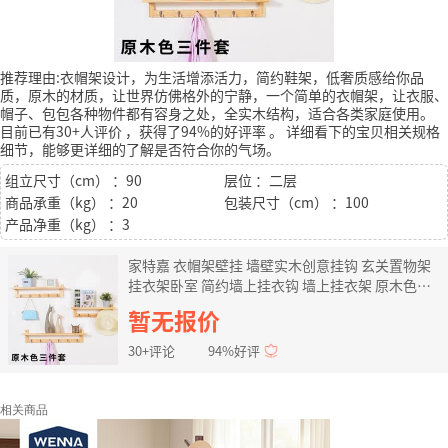
推荐理由:衣帽架设计，为生活增添活力，简约鞋架，低奢质感给你品
质，原木的材质，让世界仿佛格外的宁静，一个简单的衣帽架，让衣服、
帽子、包包各种物件都有容身之处，全实木结构，适合各类家庭使用。
目前已有30+人评价
，获得了94%的好评率
。
详细看下的宝贝相关规格
细节，能够更详细的了解是否符合你的气场。
组立尺寸（cm） ：90
层位 ：二层
商品承重（kg） ：20
包装尺寸（cm） ：100
产品净重（kg） ：3
家特嘉 衣帽架壁挂 墙壁实木创意挂钩 玄关置物架
挂衣架卧室 简约墙上挂衣钩 墙上挂衣架 原木色三
件套
暂无报价
30+评论
94%好评
相关商品