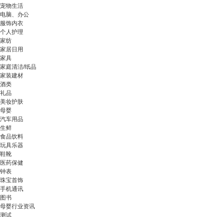
宠物生活
电脑、办公
服饰内衣
个人护理
家纺
家居日用
家具
家庭清洁/纸品
家装建材
酒类
礼品
美妆护肤
母婴
汽车用品
生鲜
食品饮料
玩具乐器
鞋靴
医药保健
钟表
珠宝首饰
手机通讯
图书
母婴行业资讯
测试