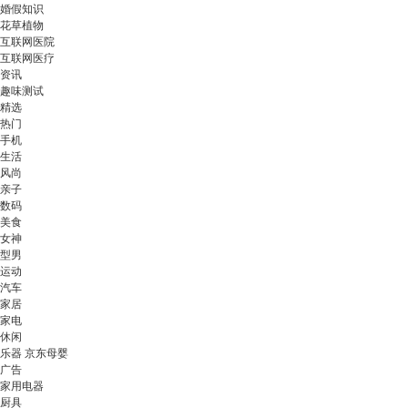
婚假知识
花草植物
互联网医院
互联网医疗
资讯
趣味测试
精选
热门
手机
生活
风尚
亲子
数码
美食
女神
型男
运动
汽车
家居
家电
休闲
乐器 京东母婴
广告
家用电器
厨具