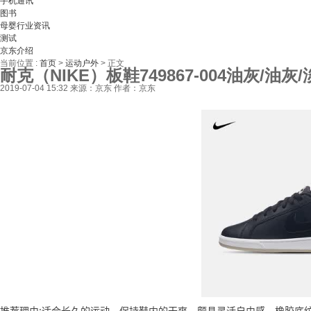
手机通讯
图书
母婴行业资讯
测试
京东介绍
当前位置 :
首页
>
运动户外
>
正文
耐克（NIKE）板鞋749867-004油灰/油灰
2019-07-04 15:32
来源：京东
作者：京东
推荐理由:适合长久的运动，保持鞋内的干爽，颇具灵活自由感，橡胶底