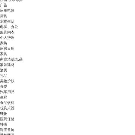
广告
家用电器
厨具
宠物生活
电脑、办公
服饰内衣
个人护理
家纺
家居日用
家具
家庭清洁/纸品
家装建材
酒类
礼品
美妆护肤
母婴
汽车用品
生鲜
食品饮料
玩具乐器
鞋靴
医药保健
钟表
珠宝首饰