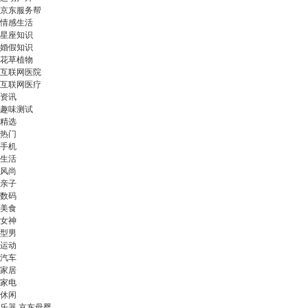
京东服务帮
情感生活
星座知识
婚假知识
花草植物
互联网医院
互联网医疗
资讯
趣味测试
精选
热门
手机
生活
风尚
亲子
数码
美食
女神
型男
运动
汽车
家居
家电
休闲
乐器 京东母婴