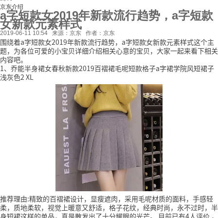
京东介绍
a字短款女2019年新款流行趋势，a字短款
女新款元素样式
2019-06-11 10:54
来源：京东
作者：京东
围绕着a字短款女2019年新款流行趋势，a字短款女新款元素样式这个主
题，为各位可爱的小宝贝详细介绍相关心意的宝贝，大家一起来看下相关
内容吧。
1、乔能半身裙女春秋新款2019百褶裙毛呢短款格子a字裙学院风短裙子
浅灰色2 XL
推荐理由:精致的百褶裙设计，显瘦遮肉，采用毛呢材质的面料，手感轻
柔，质地柔软，视觉上暖意又舒适，格子花纹，经典时尚，永不过时，半
身短裙这样的单品，真是散发出了十分耀眼的光芒。
目前已有4人评价
，