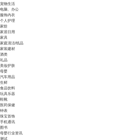
宠物生活
电脑、办公
服饰内衣
个人护理
家纺
家居日用
家具
家庭清洁/纸品
家装建材
酒类
礼品
美妆护肤
母婴
汽车用品
生鲜
食品饮料
玩具乐器
鞋靴
医药保健
钟表
珠宝首饰
手机通讯
图书
母婴行业资讯
测试