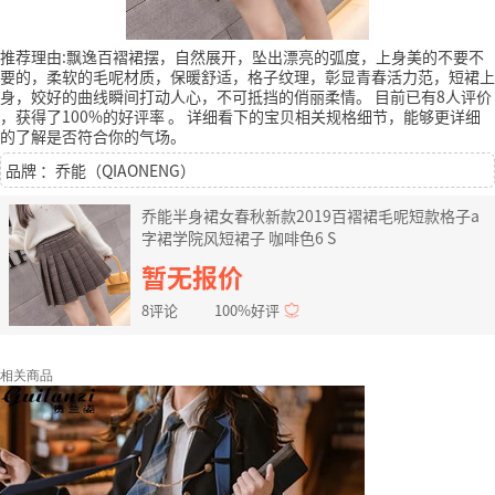
推荐理由:飘逸百褶裙摆，自然展开，坠出漂亮的弧度，上身美的不要不
要的，柔软的毛呢材质，保暖舒适，格子纹理，彰显青春活力范，短裙上
身，姣好的曲线瞬间打动人心，不可抵挡的俏丽柔情。
目前已有8人评价
，获得了100%的好评率
。
详细看下的宝贝相关规格细节，能够更详细
的了解是否符合你的气场。
品牌 ：乔能（QIAONENG）
乔能半身裙女春秋新款2019百褶裙毛呢短款格子a
字裙学院风短裙子 咖啡色6 S
暂无报价
8评论
100%好评
相关商品