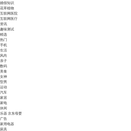
婚假知识
花草植物
互联网医院
互联网医疗
资讯
趣味测试
精选
热门
手机
生活
风尚
亲子
数码
美食
女神
型男
运动
汽车
家居
家电
休闲
乐器 京东母婴
广告
家用电器
厨具