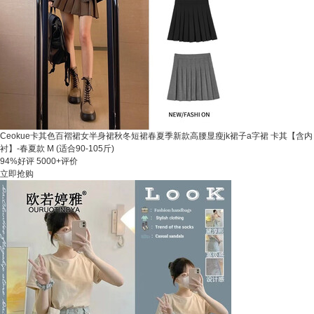
Ceokue卡其色百褶裙女半身裙秋冬短裙春夏季新款高腰显瘦jk裙子a字裙 卡其【含内
衬】-春夏款 M (适合90-105斤)
94%好评
5000+评价
立即抢购