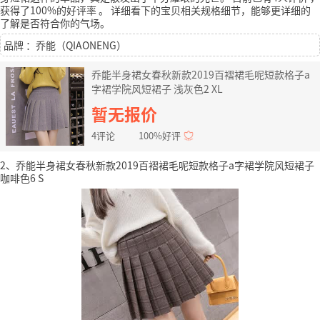
获得了100%的好评率
。
详细看下的宝贝相关规格细节，能够更详细的
了解是否符合你的气场。
品牌 ：乔能（QIAONENG）
乔能半身裙女春秋新款2019百褶裙毛呢短款格子a
字裙学院风短裙子 浅灰色2 XL
暂无报价
4评论
100%好评
2、乔能半身裙女春秋新款2019百褶裙毛呢短款格子a字裙学院风短裙子
咖啡色6 S