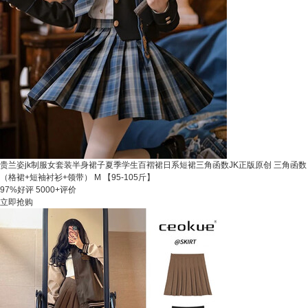
贵兰姿jk制服女套装半身裙子夏季学生百褶裙日系短裙三角函数JK正版原创 三角函数
（格裙+短袖衬衫+领带） M 【95-105斤】
97%好评
5000+评价
立即抢购