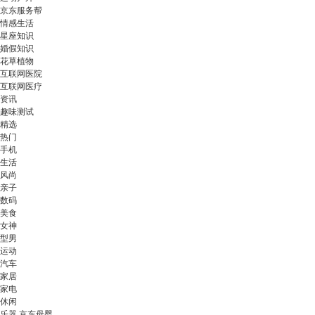
京东服务帮
情感生活
星座知识
婚假知识
花草植物
互联网医院
互联网医疗
资讯
趣味测试
精选
热门
手机
生活
风尚
亲子
数码
美食
女神
型男
运动
汽车
家居
家电
休闲
乐器 京东母婴