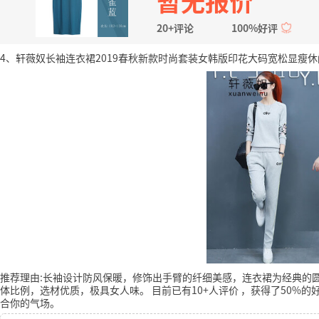
暂无报价
20+评论
100%好评
4、轩薇奴长袖连衣裙2019春秋新款时尚套装女韩版印花大码宽松显瘦休闲运
推荐理由:长袖设计防风保暖，修饰出手臂的纤细美感，连衣裙为经典的
体比例，选材优质，极具女人味。
目前已有10+人评价
，获得了50%的
合你的气场。