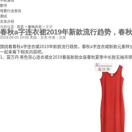
手机通讯
图书
母婴行业资讯
测试
京东介绍
当前位置 :
首页
>
服饰内衣
>
正文
春秋a字连衣裙2019年新款流行趋势，春
2019-06-05 10:06
来源：京东
作者：京东
围绕着春秋a字连衣裙2019年新款流行趋势，春秋a字连衣裙新款元素
一起来看下相关内容吧。
1、莫万丹 黑色背心连衣裙女2019春装新款女装春秋夏季中长款无袖吊带打底裙