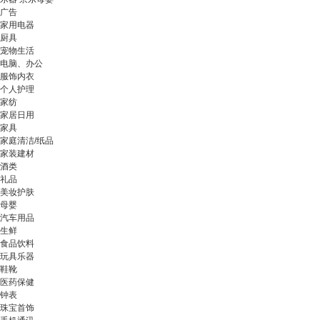
广告
家用电器
厨具
宠物生活
电脑、办公
服饰内衣
个人护理
家纺
家居日用
家具
家庭清洁/纸品
家装建材
酒类
礼品
美妆护肤
母婴
汽车用品
生鲜
食品饮料
玩具乐器
鞋靴
医药保健
钟表
珠宝首饰