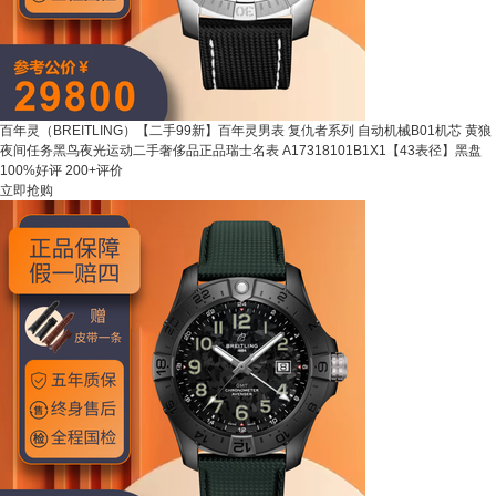
百年灵（BREITLING）【二手99新】百年灵男表 复仇者系列 自动机械B01机芯 黄狼
夜间任务黑鸟夜光运动二手奢侈品正品瑞士名表 A17318101B1X1【43表径】黑盘
100%好评
200+评价
立即抢购