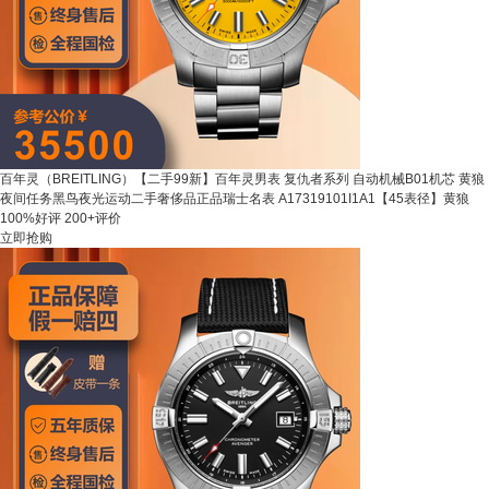
百年灵（BREITLING）【二手99新】百年灵男表 复仇者系列 自动机械B01机芯 黄狼
夜间任务黑鸟夜光运动二手奢侈品正品瑞士名表 A17319101I1A1【45表径】黄狼
100%好评
200+评价
立即抢购