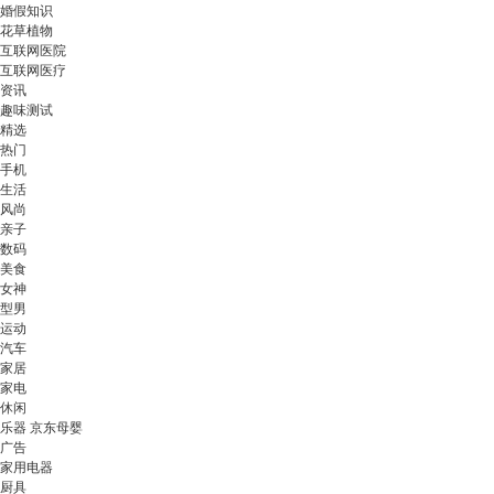
婚假知识
花草植物
互联网医院
互联网医疗
资讯
趣味测试
精选
热门
手机
生活
风尚
亲子
数码
美食
女神
型男
运动
汽车
家居
家电
休闲
乐器 京东母婴
广告
家用电器
厨具