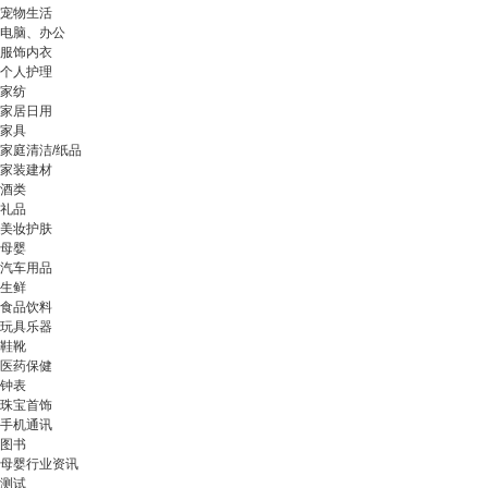
宠物生活
电脑、办公
服饰内衣
个人护理
家纺
家居日用
家具
家庭清洁/纸品
家装建材
酒类
礼品
美妆护肤
母婴
汽车用品
生鲜
食品饮料
玩具乐器
鞋靴
医药保健
钟表
珠宝首饰
手机通讯
图书
母婴行业资讯
测试