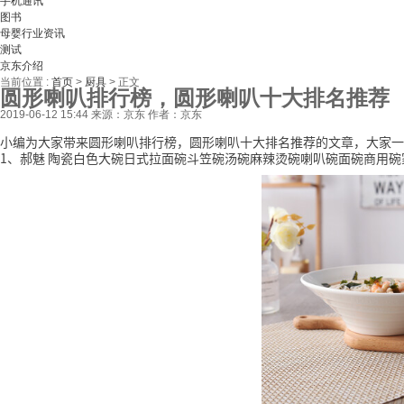
手机通讯
图书
母婴行业资讯
测试
京东介绍
当前位置 :
首页
>
厨具
>
正文
圆形喇叭排行榜，圆形喇叭十大排名推荐
2019-06-12 15:44
来源：京东
作者：京东
小编为大家带来圆形喇叭排行榜，圆形喇叭十大排名推荐的文章，大家一
1、郝魅 陶瓷白色大碗日式拉面碗斗笠碗汤碗麻辣烫碗喇叭碗面碗商用碗