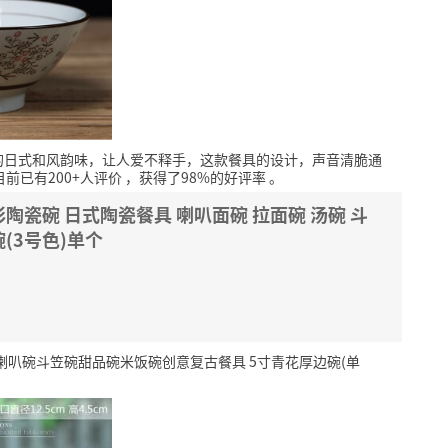
的日式和风韵味，让人爱不释手，这款餐具的设计，声音清脆通
目前已有200+人评价
，获得了98%的好评率
。
彩陶瓷碗 日式陶瓷餐具 喇叭面碗 拉面碗 汤碗 斗
碗(3号色)单个
叭碗斗笠碗甜品碗米饭碗创意复古餐具 5寸青花厚边碗(单