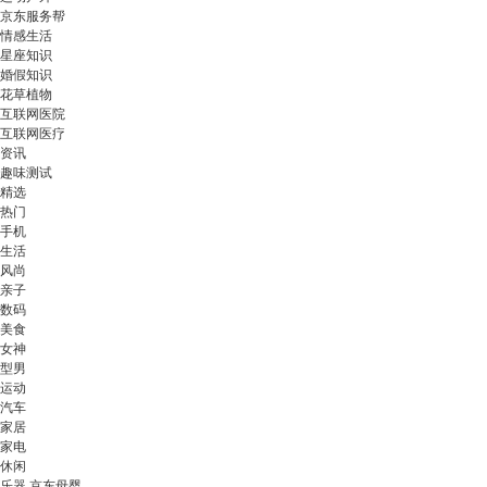
京东服务帮
情感生活
星座知识
婚假知识
花草植物
互联网医院
互联网医疗
资讯
趣味测试
精选
热门
手机
生活
风尚
亲子
数码
美食
女神
型男
运动
汽车
家居
家电
休闲
乐器 京东母婴