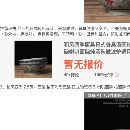
推荐理由:经典的日式风格设计，美观雅致，餐具健康又安全，不失为餐
下彩处理，质感好。
该款类别碗，工艺釉下彩，包装礼盒否，使用范围
和风四季厨具日式餐具汤碗
碗喇叭面碗炖汤碗微波炉适用 
暂无报价
40+评论
100%好评
3、和风四季 7.5英寸面碗 釉下彩陶瓷碗 日式陶瓷餐具 喇叭面碗 拉面碗 汤