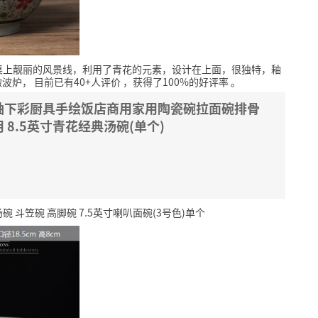
桌上靓丽的风景线，利用了青花的元素，设计在上面，很独特，釉
微波炉，
目前已有40+人评价
，获得了100%的好评率
。
釉下彩厨具手绘饭店商用家用陶瓷碗拉面碗排骨
8.5英寸青花经典汤碗(单个)
碗 斗笠碗 高脚碗 7.5英寸喇叭面碗(3号色)单个