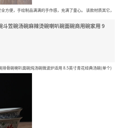
安全方便，手绘制品满满的手作感，充满了童心。
该款材质其它，
碗斗笠碗汤碗麻辣烫碗喇叭碗面碗商用碗家用 9
骨碗喇叭面碗炖汤碗微波炉适用 8.5英寸青花经典汤碗(单个)