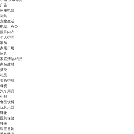
广告
家用电器
厨具
宠物生活
电脑、办公
服饰内衣
个人护理
家纺
家居日用
家具
家庭清洁/纸品
家装建材
酒类
礼品
美妆护肤
母婴
汽车用品
生鲜
食品饮料
玩具乐器
鞋靴
医药保健
钟表
珠宝首饰