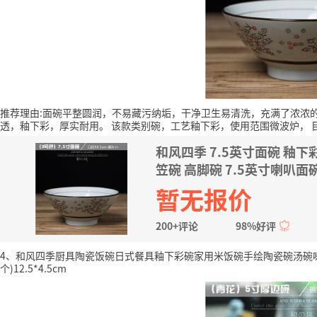
推荐理由:面碗平整圆润，不易藏污纳垢，干净卫生易清洗，充满了浓浓
透，釉下彩，厚实耐用。
该款类别碗，工艺釉下彩，使用范围微波炉，
和风四季 7.5英寸面碗 釉下
笠碗 高脚碗 7.5英寸喇叭面
暂无报价
200+评论
98%好评
4、和风四季厨具陶瓷饭碗日式餐具釉下彩碗家用米饭碗手绘陶瓷碗汤碗喇
个)12.5*4.5cm