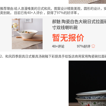
推荐理由:给人浪漫唯美的日式和风，图案设计精致美观，圆形的设计，
类别碗，
目前已有40+人评价
，获得了97%的好评率
。
郝魅 陶瓷白色大碗日式拉面
寸双线喇叭碗
暂无报价
40+评论
97%好评
2、和风四季厨具日式餐具汤碗釉下彩厨具手绘饭店商用家用陶瓷碗拉面碗排