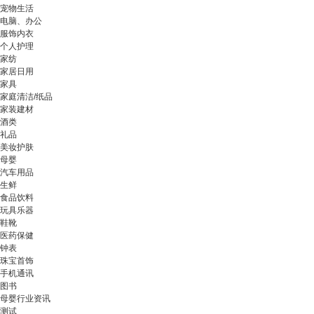
宠物生活
电脑、办公
服饰内衣
个人护理
家纺
家居日用
家具
家庭清洁/纸品
家装建材
酒类
礼品
美妆护肤
母婴
汽车用品
生鲜
食品饮料
玩具乐器
鞋靴
医药保健
钟表
珠宝首饰
手机通讯
图书
母婴行业资讯
测试