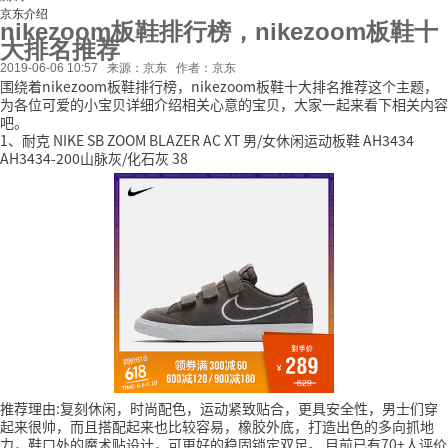
京东介绍
nikezoom板鞋排行榜，nikezoom板鞋十
大排名推荐
2019-06-06 10:57
来源：京东
作者：京东
围绕着nikezoom板鞋排行榜，nikezoom板鞋十大排名推荐这个主题，
为各位可爱的小宝贝详细介绍相关心意的宝贝，大家一起来看下相关内容
吧。
1、耐克 NIKE SB ZOOM BLAZER AC XT 男/女休闲运动板鞋 AH3434
AH3434-200山脉灰/化石灰 38
推荐理由:复刻休闲，时尚配色，运动紧致贴合，更具安全性，男士们穿
起来很帅，而且搭配起来也比较容易，橡胶外底，打造出色的多向抓地
力，鞋口处的魔术贴设计，可更好的稳固锁定双足。
目前已有70+人评价